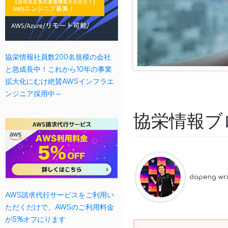
協栄情報社員数200名規模の会社
と急成長中！これから10年の事業
拡大化にむけ絶賛AWSインフラエ
ンジニア採用中～
協栄情報ブ
dapeng
wr
AWS請求代行サービスをご利用い
ただくだけで、AWSのご利用料金
が5%オフにります