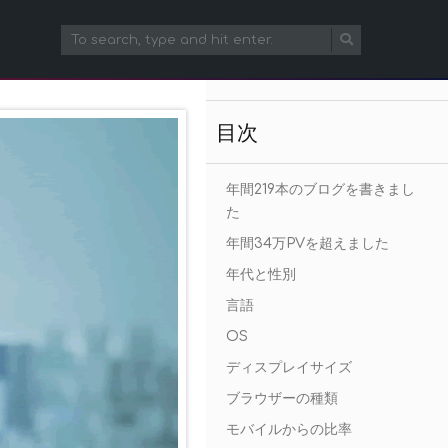
目次
年間219本のブログを書きまし
た
年間34万PVを超えました
年代と性別
言語
OS
ディスプレイサイズ
ブラウザーの種類
モバイルからの比率