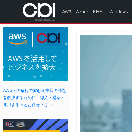
AWS
Azure
RHEL
Windows
AWSへの移行で悩む企業様の課題
を解決するために、導入・構築・
運用まるっとお任せ下さい