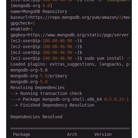
[mongodb-org
-5.0
]

name=MongoDB Repository

baseurl=https://repo.mongodb.org/yum/amazon/
2
/mongo
gpgcheck=
1
enabled=
1
gpgkey=https://www.mongodb.org/static/pgp/server
-5.
[ec2-user@ip
-100
-00
-46
-90
 ~]$

[ec2-user@ip
-100
-00
-46
-90
 ~]$

[ec2-user@ip
-100
-00
-46
-90
 ~]$

[ec2-user@ip
-100
-00
-46
-90
 ~]$ sudo yum install -y mo
Loaded plugins: extras_suggestions, langpacks, prior
mongodb-org-5.0                                    
mongodb-org
-5.0
/primary                            
mongodb-org
-5.0
Resolving Dependencies

--> Running transaction check

---> Package mongodb-org-shell.x86_64 
0
:
5.0
.23
-1.
am
--> Finished Dependency Resolution

Dependencies Resolved

====================================================
 Package               Arch       Version           