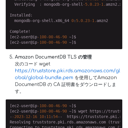
  Verifying  : mongodb-org-shell
-5.0
.23
-1.
amzn2.x86
Installed:

  mongodb-org-shell.x86_64 
0
:
5.0
.23
-1.
amzn2

Complete!

[ec2-user@ip
-100
-00
-46
-90
 ~]$

[ec2-user@ip
-100
-00
-46
-90
Amazon DocumentDB TLS の管理
次のコード wget
https://truststore.pki.rds.amazonaws.com/gl
obal/global-bundle.pem
を使用してAmazon
DocumentDB の CA 証明書をダウンロードしま
す。
[ec2-user@ip
-100
-00
-46
-90
 ~]$

[ec2-user@ip
-100
-00
-46
-90
 ~]$ wget https://truststor
-
-2023
-12
-16
10
:
11
:
54
--  https://truststore.pki.rds.
Resolving truststore.pki.rds.amazonaws.com (trustst
Connecting to truststore.pki.rds.amazonaws.com (tru