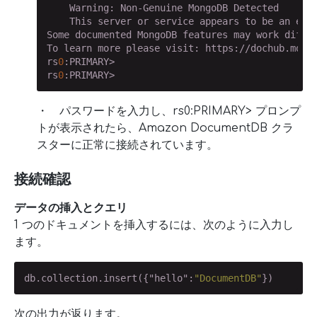
    Warning: Non-Genuine MongoDB Detected

    This server or service appears to be an emul
Some documented MongoDB features may work differ
To learn more please visit: https://dochub.mongo
rs
0
:PRIMARY>

rs
0
:PRIMARY>
・ パスワードを入力し、rs0:PRIMARY> プロンプ
トが表示されたら、Amazon DocumentDB クラ
スターに正常に接続されています。
接続確認
データの挿入とクエリ
1 つのドキュメントを挿入するには、次のように入力し
ます。
db.collection.insert({
"hello"
:
"DocumentDB"
})
次の出力が返ります。