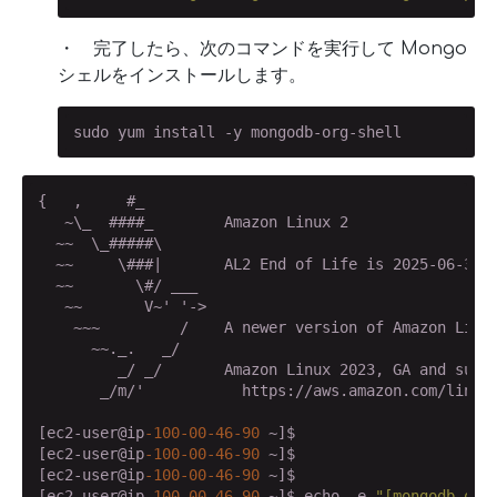
・ 完了したら、次のコマンドを実行して Mongo
シェルをインストールします。
sudo yum install -y mongodb-org-shell
{   ,     #_

   ~\_  ####_        Amazon Linux 2

  ~~  \_#####\

  ~~     \###|       AL2 End of Life is 2025-06-30.

  ~~       \#/ ___

   ~~       V~' '->

    ~~~         /    A newer version of Amazon Linux
      ~~._.   _/

         _/ _/       Amazon Linux 2023, GA and suppo
       _/m/'           https://aws.amazon.com/linux
[ec2-user@ip
-100
-00
-46
-90
 ~]$

[ec2-user@ip
-100
-00
-46
-90
 ~]$

[ec2-user@ip
-100
-00
-46
-90
 ~]$

[ec2-user@ip
-100
-00
-46
-90
 ~]$ echo -e 
"[mongodb-org