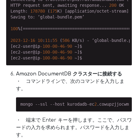
HTTP request sent, awaiting response... 
200
 OK

Length: 
178780
 (
175
K) [application/octet-stream]

Saving to: ‘global-bundle.pem’

100
%[==============================================
2023
-12
-16
10
:
11
:
55
 (
586
 KB/s) - ‘global-bundle.pem
[ec2-user@ip
-100
-00
-46
-90
 ~]$

[ec2-user@ip
-100
-00
-46
-90
 ~]$

[ec2-user@ip
-100
-00
-46
-90
 ~]$
Amazon DocumentDB クラスターに接続する
・ コマンドラインで、次のコマンドを入力しま
す。
mongo --ssl --host kurodadb-ec
2
.cowupzjjocwm.ap
・ 端末で Enter キーを押します。ここで、パスワ
ードの入力を求められます。パスワードを入力しま
す。