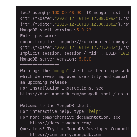
[ec2-user@ip
-100
-00
-46
-90
 ~]$ mongo --ssl --hos
{
"t"
:{
"$date"
:
"2023-12-16T10:12:08.099Z"
},
"s"
:
"
{
"t"
:{
"$date"
:
"2023-12-16T10:12:08.100Z"
},
"s"
:
"
MongoDB shell version v
5
.0
.23
Enter password:

connecting to: mongodb://kurodadb-ec
2
.cowupzjjo
{
"t"
:{
"$date"
:
"2023-12-16T10:12:21.261Z"
},
"s"
:
"
Implicit session: session { 
"id"
 : UUID(
"161d16
MongoDB server version: 
5.0
.0
================

Warning: the 
"mongo"
 shell has been superseded 
which delivers improved usability and compatibi
an upcoming release.

For installation instructions, see

https://docs.mongodb.com/mongodb-shell/install/

================

Welcome to the MongoDB shell.

For interactive help, type 
"help"
.

For more comprehensive documentation, see

    https://docs.mongodb.com/

Questions? Try the MongoDB Developer Community F
    https://community.mongodb.com
