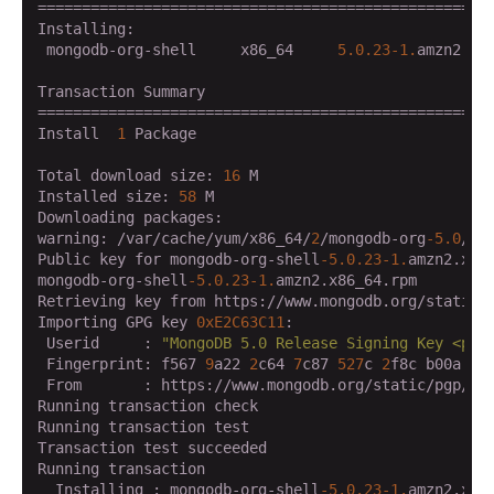
====================================================
Installing:

 mongodb-org-shell     x86_64     
5.0
.23
-1.
amzn2   
Transaction Summary

====================================================
Install  
1
 Package

Total download size: 
16
 M

Installed size: 
58
 M

Downloading packages:

warning: /var/cache/yum/x86_64/
2
/mongodb-org
-5.0
/pa
Public key for mongodb-org-shell
-5.0
.23
-1.
amzn2.x86_
mongodb-org-shell
-5.0
.23
-1.
amzn2.x86_64.rpm        
Retrieving key from https://www.mongodb.org/static/
Importing GPG key 
0xE2C63C11
:

 Userid     : 
"MongoDB 5.0 Release Signing Key <pac
 Fingerprint: f567 
9
a22 
2
c64 
7
c87 
527
c 
2
f8c b00a 
0
b
 From       : https://www.mongodb.org/static/pgp/se
Running transaction check

Running transaction test

Transaction test succeeded

Running transaction

  Installing : mongodb-org-shell
-5.0
.23
-1.
amzn2.x86