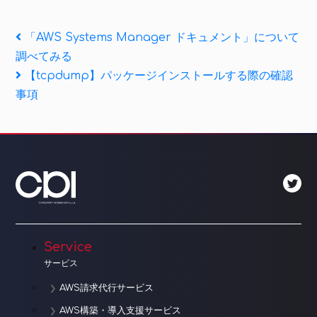
投
Previous
「AWS Systems Manager ドキュメント」について
Post
調べてみる
稿
Next
【tcpdump】パッケージインストールする際の確認
ナ
Post
事項
ビ
ゲ
ー
シ
ョ
Service
ン
サービス
AWS請求代行サービス
AWS構築・導入支援サービス