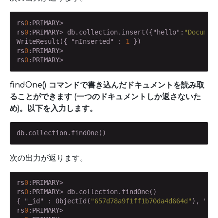
rs
0
:PRIMARY>

rs
0
:PRIMARY> db.collection.insert({
"hello"
:
"Documen
WriteResult({ 
"nInserted"
 : 
1
 })

rs
0
:PRIMARY>

rs
0
:PRIMARY>
findOne() コマンドで書き込んだドキュメントを読み取
ることができます (一つのドキュメントしか返さないた
め)。以下を入力します。
db.collection.findOne()
次の出力が返ります。
rs
0
:PRIMARY>

rs
0
:PRIMARY> db.collection.findOne()

{ 
"_id"
 : ObjectId(
"657d78a9f1ff1b70da4d664d"
), 
"he
rs
0
:PRIMARY>
