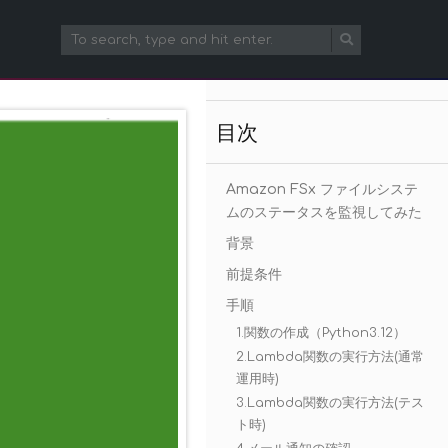
目次
Amazon FSx ファイルシステ
ムのステータスを監視してみた
背景
前提条件
手順
1.関数の作成（Python3.12）
2.Lambda関数の実行方法(通常
運用時)
3.Lambda関数の実行方法(テス
ト時)