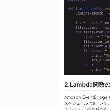
def
lambda_handler
(ev
    LAMBDASNSTOPIC = 
    fsx = boto3.clien
    filesystems = fsx.
for
 filesystem 
in
        status = file
        filesystem_id
        sns_client = 
if
 status != 
            print(
"Th
            sns_clien
else
:

            print(
"Th
2.Lambda関
Amazon EventBrid
スケジュールパターンで、
ようにルールを作成する