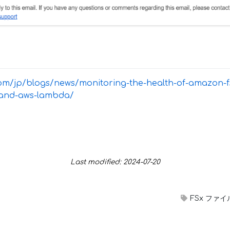
m/jp/blogs/news/monitoring-the-health-of-amazon-fsx
and-aws-lambda/
Last modified: 2024-07-20
FSx ファ