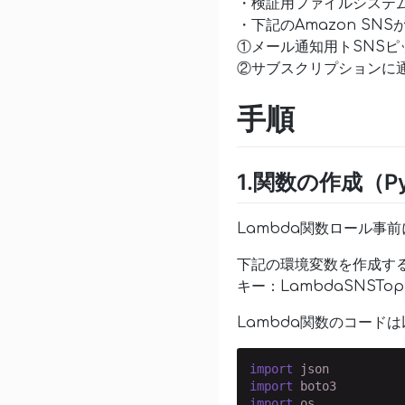
・検証用ファイルシステムが
・下記のAmazon SN
①メール通知用トSNSピ
②サブスクリプションに
手順
1.関数の作成（Pyt
Lambda関数ロール事
下記の環境変数を作成す
キー：LambdaSNST
Lambda関数のコード
import
import
import
 os
