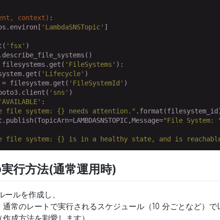
ent, context)
:
os.environ[
'LambdaSNSTopic'
]

t(
'fsx'
)

describe_file_systems()

 filesystems.get(
'FileSystems'
):

system.get(
'Lifecycle'
)

 = filesystem.get(
'FileSystemId'
)

boto3.client(
'sns'
)

'AVAILABLE'
:

e file system: {} needs attention."
.format(filesystem_id)
t.publish(TopicArn=LAMBDASNSTOPIC,Message=
"File System: 
e file system: {} is in a healthy state, and is reachabl
数の実行方法(通常運用時)
ge ルールを作成し、
通常のレートで実行されるスケジュール（10 分ごとなど）でL
（作成方法を割愛します）