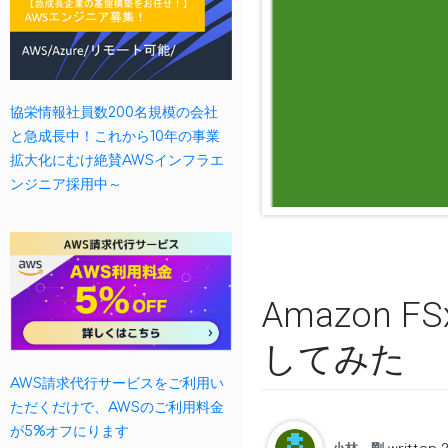
協栄情報社員数200名規模の会社
と急成長中！これから10年の事業
拡大化にむけ絶賛AWSインフラエ
ンジニア採用中～
Amazon
してみた
AWS請求代行サービスをご利用い
ただくだけで、AWSのご利用料金
が5%オフにります