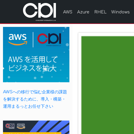
AWS
Azure
RHEL
Windows
AWSへの移行で悩む企業様の課題
を解決するために、導入・構築・
運用まるっとお任せ下さい