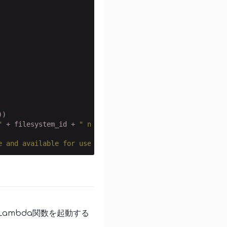
)

"
 + filesystem_id + 
" needs attention. The status is: "
 
e and available for use."
.format(filesystem_id))
ambda関数を起動する