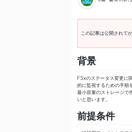
小林 剛
written 
この記事は公開されてか
背景
FSxのステータス変更に関
的に監視するための手順
最小容量のストレージで
いと思います。
前提条件