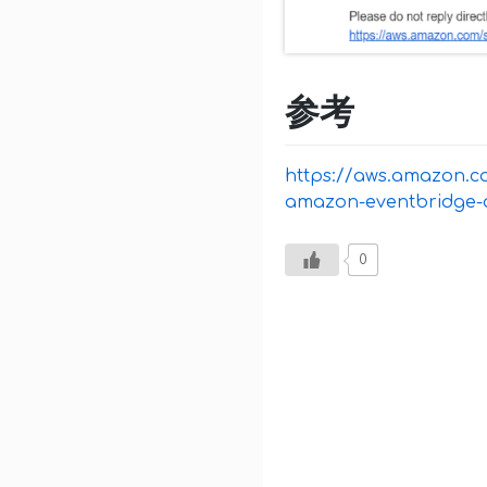
参考
https://aws.amazon.co
amazon-eventbridge-
0