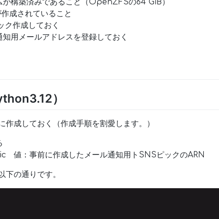
構築済みであること（OpenZFSの64 GiB）
Sが作成されていること
ック作成しておく
通知用メールアドレスを登録しておく
hon3.12）
前に作成しておく（作成手順を割愛します。）
る
opic 値：事前に作成したメール通知用トSNSピックのARN
は以下の通りです。