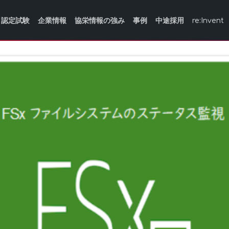
認定試験
企業情報
協栄情報の強み
事例
中途採用
re:Invent