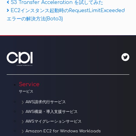
投
Previous
S3 Transfer Acceleration を試してみた
Post
Next
EC2インスタンス起動時のRequestLimitExceeded
稿
Post
エラーの解決方法(Boto3)
ナ
ビ
ゲ
ー
シ
ョ
Service
サービス
ン
AWS請求代行サービス
AWS構築・導入支援サービス
AWSマイグレーションサービス
Amazon EC2 for Windows Workloads