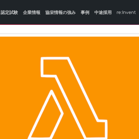
認定試験
企業情報
協栄情報の強み
事例
中途採用
re:Invent