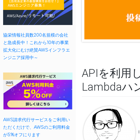
協栄情報社員数200名規模の会社
と急成長中！これから10年の事業
拡大化にむけ絶賛AWSインフラエ
ンジニア採用中～
APIを利用
Lambda
AWS請求代行サービスをご利用い
ただくだけで、AWSのご利用料金
が5%オフにります