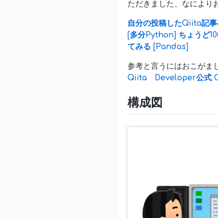
ただきました、なにより
自分の投稿したQiita記
[多分Python] ち
てみる [Pandas]
参考と言うにはおこがまし
Qiita Developer公式
構成図