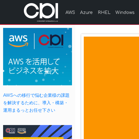
AWS
Azure
RHEL
Windows
AWSへの移行で悩む企業様の課題
を解決するために、導入・構築・
運用まるっとお任せ下さい