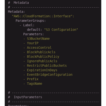
#  Metadata
# -------------------------------------------------
Metadata:
"AWS::CloudFormation::Interface"
:
    ParameterGroups:
      - Label:
          default:
"S3 Configuration"
        Parameters:
        -
S3BucketName
        -
YourIP
        -
AccessControl
        -
BlockPublicAcls
        -
BlockPublicPolicy
        -
IgnorePublicAcls
        -
RestrictPublicBuckets
        -
ExpirationInDays
        -
EventBridgeConfiguration
        -
Prefix
        -
TagsName
# -------------------------------------------------
#  InputParameters
# -------------------------------------------------