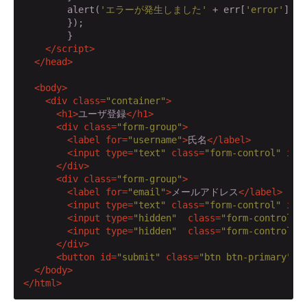
        alert(
'エラーが発生しました'
 + err[
'error'
]);

        });

        }

</
script
>
</
head
>
<
body
>
<
div
class
=
"container"
>
<
h1
>
ユーザ登録
</
h1
>
<
div
class
=
"form-group"
>
<
label
for
=
"username"
>
氏名
</
label
>
<
input
type
=
"text"
class
=
"form-control"
id
=
</
div
>
<
div
class
=
"form-group"
>
<
label
for
=
"email"
>
メールアドレス
</
label
>
<
input
type
=
"text"
class
=
"form-control"
id
=
<
input
type
=
"hidden"
class
=
"form-control"
<
input
type
=
"hidden"
class
=
"form-control"
</
div
>
<
button
id
=
"submit"
class
=
"btn btn-primary"
o
</
body
>
</
html
>