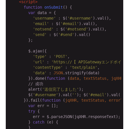
<
script
>
function
onSubmit
(
) 
{ 

var
 data = {

'username'
 : $(
'#username'
).val(),

'email'
 : $(
'#email'
).val(),

'notsend'
 : $(
'#notsend'
).val(),

'send'
 : $(
'#send'
).val()

        };

        $.ajax({

'type'
 : 
'POST'
,

'url'
 : 
'https://【 APIGatewayエンドポイント 】.
'contentType'
 : 
'text/plain'
,

'data'
 : 
JSON
.stringify(data)

        }).done(
function
 (
data, textStatus, jqXHR
) 
{
// 成功
        alert(
'送信完了しました'
);

        $(
'#username'
).val(
''
); $(
'#email'
).val(
''
)
      }).fail(
function
 (
jqXHR, textStatus, errorThr
var
 err = [];

try
 {

          err = $.parseJSON(jqXHR.responseText);

        } 
catch
 (e) {

        }
