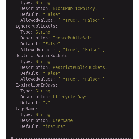
    Type:
String
    Description:
BlockPublicPolicy.
    Default:
"False"
    AllowedValues:
[
"True"
,
"False"
]
  IgnorePublicAcls:
    Type:
String
    Description:
IgnorePublicAcls.
    Default:
"False"
    AllowedValues:
[
"True"
,
"False"
]
  RestrictPublicBuckets:
    Type:
String
    Description:
RestrictPublicBuckets.
    Default:
"False"
    AllowedValues:
[
"True"
,
"False"
]
  ExpirationInDays:
    Type:
String
    Description:
Lifecycle
Days.
    Default:
"7"
  TagsName:
    Type:
String
    Description:
UserName
    Default:
"inamura"
# -------------------------------------------------