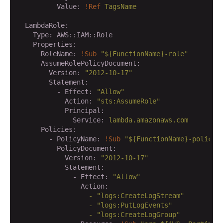
          Value:
!Ref
TagsName
  LambdaRole:
    Type:
AWS::IAM::Role
    Properties:
      RoleName:
!Sub
"${FunctionName}-role"
      AssumeRolePolicyDocument:
        Version:
"2012-10-17"
        Statement:
          - Effect:
"Allow"
            Action:
"sts:AssumeRole"
            Principal:
              Service:
lambda.amazonaws.com
      Policies:
        - PolicyName:
!Sub
"${FunctionName}-policy"
          PolicyDocument:
            Version:
"2012-10-17"
            Statement:
              - Effect:
"Allow"
                Action:
                  -
"logs:CreateLogStream"
                  -
"logs:PutLogEvents"
                  -
"logs:CreateLogGroup"