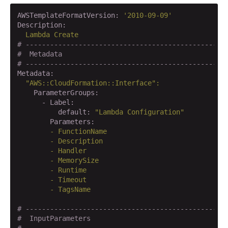
AWSTemplateFormatVersion:
'2010-09-09'
Description:
Lambda
Create
# -------------------------------------------------
#  Metadata
# -------------------------------------------------
Metadata:
"AWS::CloudFormation::Interface"
:
    ParameterGroups:
      - Label:
          default:
"Lambda Configuration"
        Parameters:
        -
FunctionName
        -
Description
        -
Handler
        -
MemorySize
        -
Runtime
        -
Timeout
        -
TagsName
# -------------------------------------------------
#  InputParameters
# -------------------------------------------------