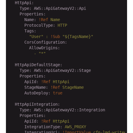
  HttpApi:
    Type:
AWS::ApiGatewayV2::Api
    Properties:
      Name:
!Ref
Name
      ProtocolType:
HTTP
      Tags:
"User"
:
!Sub
"${TagsName}"
      CorsConfiguration:
        AllowOrigins:
          -
"*"
  HttpApiDefaultStage:
    Type:
AWS::ApiGatewayV2::Stage
    Properties:
      ApiId:
!Ref
HttpApi
      StageName:
!Ref
StageName
      AutoDeploy:
true
  HttpApiIntegration:
    Type:
AWS::ApiGatewayV2::Integration
    Properties:
      ApiId:
!Ref
HttpApi
      IntegrationType:
AWS_PROXY
      IntegrationUri:
!ImportValue
cfn-lmd-writedyn