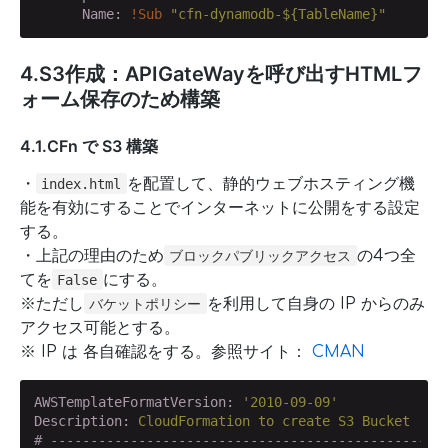
      Name:
!Sub
"cfn-dynamodb-${TableName}"
4.S3作成：APIGateWayを呼び出すHTMLフ
ォーム保存のため構築
4.1.CFn で S3 構築
・
を配置して、静的ウェブホスティング機
index.html
能を有効にすることでインターネットに公開をする設定
する。
・上記の理由のため
の4つ全
ブロックパブリックアクセス
てを
にする。
False
※ただし
を利用して自身の IP からのみ
バケットポリシー
アクセス可能とする。
※ IP は 各自確認をする。参照サイト：
CMAN
AWSTemplateFormatVersion:
'2010-09-09'
Description:
CloudFormation
to
create
S3
Bucket
# -------------------------------------------------