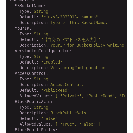
Parameters:
  S3BucketName:
    Type:
String
    Default:
"cfn-s3-2023016-inamura"
    Description:
Type
of
this
BacketName.
  YourIP:
    Type:
String
    Default:
"【自身のIPアドレスを入力】"
    Description:
YourIP
for
BucketPolicy
writing
  VersioningConfiguration:
    Type:
String
    Default:
"Enabled"
    Description:
VersioningConfiguration.
  AccessControl:
    Type:
String
    Description:
AccessControl.
    Default:
"PublicRead"
    AllowedValues:
[
"Private"
,
"PublicRead"
,
"Publ
  BlockPublicAcls:
    Type:
String
    Description:
BlockPublicAcls.
    Default:
"False"
    AllowedValues:
[
"True"
,
"False"
]
  BlockPublicPolicy: