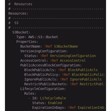
#  Resources
# -------------------------------------------------
Resources:
# -------------------------------------------------
#  S3
# -------------------------------------------------
  S3Bucket:
    Type:
AWS::S3::Bucket
    Properties:
      BucketName:
!Ref
S3BucketName
      VersioningConfiguration:
        Status:
!Ref
VersioningConfiguration
      AccessControl:
!Ref
AccessControl
      PublicAccessBlockConfiguration:
        BlockPublicAcls:
!Ref
BlockPublicAcls
        BlockPublicPolicy:
!Ref
BlockPublicPolicy
        IgnorePublicAcls:
!Ref
IgnorePublicAcls
        RestrictPublicBuckets:
!Ref
RestrictPublicB
      LifecycleConfiguration:
        Rules:
          - Id:
LifeCycleRule
            Status:
Enabled
            ExpirationInDays:
!Ref
ExpirationInDays