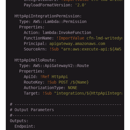
      PayloadFormatVersion:
'2.0'
  HttpApiIntegrationPermission:
    Type:
AWS::Lambda::Permission
    Properties:
      Action:
lambda:InvokeFunction
      FunctionName:
!ImportValue
cfn-lmd-writedynam
      Principal:
apigateway.amazonaws.com
      SourceArn:
!Sub
"arn:aws:execute-api:${AWS::R
  HttpApiHelloRoute:
    Type:
AWS::ApiGatewayV2::Route
    Properties:
      ApiId:
!Ref
HttpApi
      RouteKey:
!Sub
POST
/${Name}
      AuthorizationType:
NONE
      Target:
!Sub
"integrations/${HttpApiIntegrati
# -------------------------------------------------
# Output Parameters
#--------------------------------------------------
Outputs:
  Endpoint: