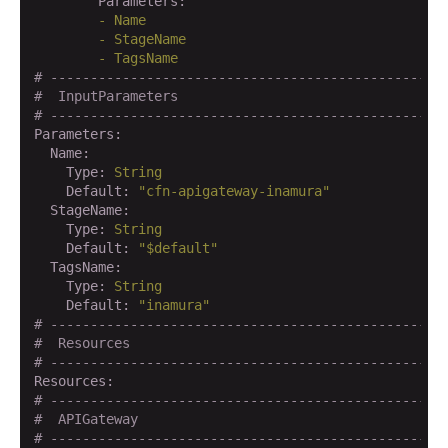
        Parameters:
        -
Name
        -
StageName
        -
TagsName
# -------------------------------------------------
#  InputParameters
# -------------------------------------------------
Parameters:
  Name:
    Type:
String
    Default:
"cfn-apigateway-inamura"
  StageName:
    Type:
String
    Default:
"$default"
  TagsName:
    Type:
String
    Default:
"inamura"
# -------------------------------------------------
#  Resources
# -------------------------------------------------
Resources:
# -------------------------------------------------
#  APIGateway
# -------------------------------------------------