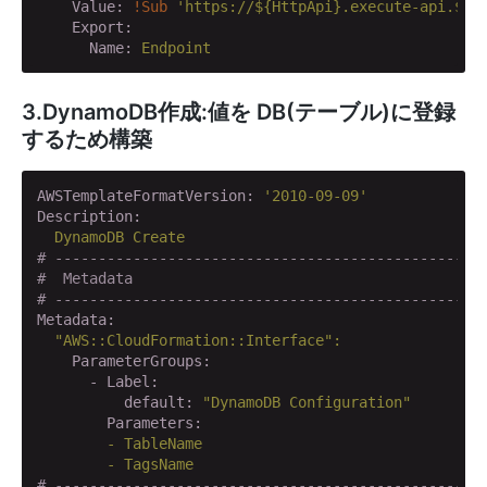
    Value:
!Sub
'https://${HttpApi}.execute-api.${A
    Export:
      Name:
Endpoint
3.DynamoDB作成:値を DB(テーブル)に登録
するため構築
AWSTemplateFormatVersion:
'2010-09-09'
Description:
DynamoDB
Create
# -------------------------------------------------
#  Metadata
# -------------------------------------------------
Metadata:
"AWS::CloudFormation::Interface"
:
    ParameterGroups:
      - Label:
          default:
"DynamoDB Configuration"
        Parameters:
        -
TableName
        -
TagsName
# -------------------------------------------------