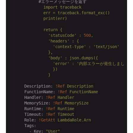
#エラーメッセージを返す
import
traceback
err
=
traceback.format_exc()
print(err)
return
{
'statusCode'
:
500
,
'headers'
:
{
'context-type'
:
'text/json'
},
'body'
:
json.dumps({
'error'
:
'内部エラーが発生しました'
})
}
      Description:
!Ref
Description
      FunctionName:
!Ref
FunctionName
      Handler:
!Ref
Handler
      MemorySize:
!Ref
MemorySize
      Runtime:
!Ref
Runtime
      Timeout:
!Ref
Timeout
      Role:
!GetAtt
LambdaRole.Arn
      Tags:
        - Key:
"User"