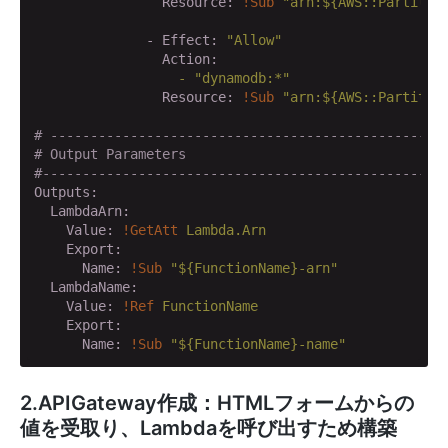
                Resource:
!Sub
"arn:${AWS::Partitio
              - Effect:
"Allow"
                Action:
                  -
"dynamodb:*"
                Resource:
!Sub
"arn:${AWS::Partitio
# -------------------------------------------------
# Output Parameters
#--------------------------------------------------
Outputs:
  LambdaArn:
    Value:
!GetAtt
Lambda.Arn
    Export:
      Name:
!Sub
"${FunctionName}-arn"
  LambdaName:
    Value:
!Ref
FunctionName
    Export:
      Name:
!Sub
"${FunctionName}-name"
2.APIGateway作成：HTMLフォームからの
値を受取り、Lambdaを呼び出すため構築