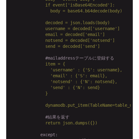
if
event['isBase64Encoded']:
body
=
base64.b64decode(body)
decoded
=
json.loads(body)
username
=
decoded['username']
email
=
decoded['email']
notsend
=
decoded['notsend']
send
=
decoded['send']
#mailaddressテーブルに登録する
item
=
{
'username'
:
{'S':
username},
'email'
:
{'S':
email},
'notsend'
:
{'N':
notsend},
'send'
:
{'N':
send}
}
dynamodb.put_item(TableName=table_nam
#結果を返す
return
json.dumps({})
            except: