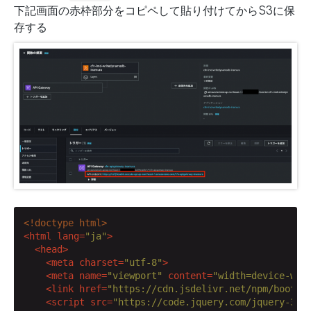
下記画面の赤枠部分をコピペして貼り付けてからS3に保
存する
<!doctype html>
<
html
lang
=
"ja"
>
<
head
>
<
meta
charset
=
"utf-8"
>
<
meta
name
=
"viewport"
content
=
"width=device-wid
<
link
href
=
"https://cdn.jsdelivr.net/npm/bootst
<
script
src
=
"https://code.jquery.com/jquery-3.6