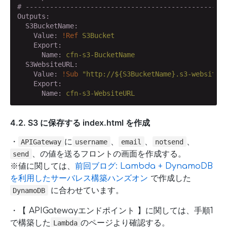
# -------------------------------------------------
Outputs:
  S3BucketName:
    Value:
!Ref
S3Bucket
    Export:
      Name:
cfn-s3-BucketName
  S3WebsiteURL:
    Value:
!Sub
"http://${S3BucketName}.s3-website-
    Export:
      Name:
cfn-s3-WebsiteURL
4.2. S3 に保存する index.html を作成
・
に
、
、
、
APIGateway
username
email
notsend
、の値を送るフロントの画面を作成する。
send
※値に関しては、
前回ブログ: Lambda + DynamoDB
を利用したサーバレス構築ハンズオン
で作成した
に合わせています。
DynamoDB
・【 APIGatewayエンドポイント 】に関しては、手順1
で構築した
のページより確認する。
Lambda