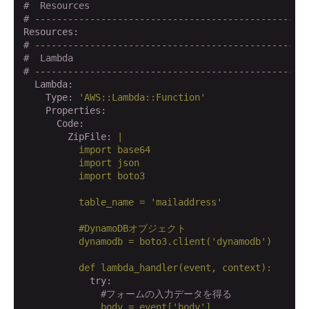
#  Resources
# -------------------------------------------------
Resources:
# -------------------------------------------------
#  Lambda
# -------------------------------------------------
  Lambda:
    Type:
'AWS::Lambda::Function'
    Properties:
      Code:
        ZipFile:
|

          import base64

          import json

          import boto3

          table_name = 'mailaddress'

          #DynamoDBオブジェクト

          dynamodb = boto3.client('dynamodb')

            try:
#フォームの入力データを得る
body
=
event['body']