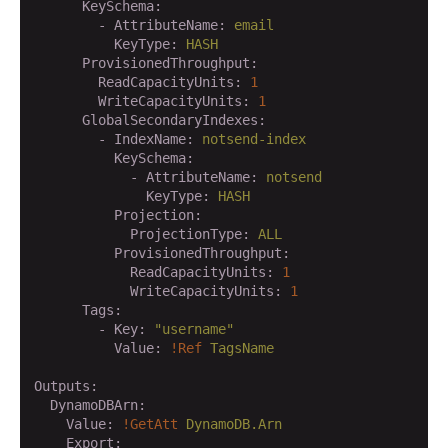
      KeySchema:
        - AttributeName:
email
          KeyType:
HASH
      ProvisionedThroughput:
        ReadCapacityUnits:
1
        WriteCapacityUnits:
1
      GlobalSecondaryIndexes:
        - IndexName:
notsend-index
          KeySchema:
            - AttributeName:
notsend
              KeyType:
HASH
          Projection:
            ProjectionType:
ALL
          ProvisionedThroughput:
            ReadCapacityUnits:
1
            WriteCapacityUnits:
1
      Tags:
        - Key:
"username"
          Value:
!Ref
TagsName
Outputs:
  DynamoDBArn:
    Value:
!GetAtt
DynamoDB.Arn
    Export: