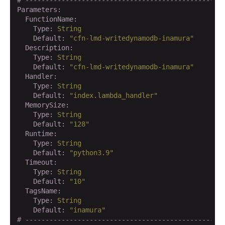
Parameters:
  FunctionName:
    Type:
String
    Default:
"cfn-lmd-writedynamodb-inamura"
  Description:
    Type:
String
    Default:
"cfn-lmd-writedynamodb-inamura"
  Handler:
    Type:
String
    Default:
"index.lambda_handler"
  MemorySize:
    Type:
String
    Default:
"128"
  Runtime:
    Type:
String
    Default:
"python3.9"
  Timeout:
    Type:
String
    Default:
"10"
  TagsName:
    Type:
String
    Default:
"inamura"
# -------------------------------------------------