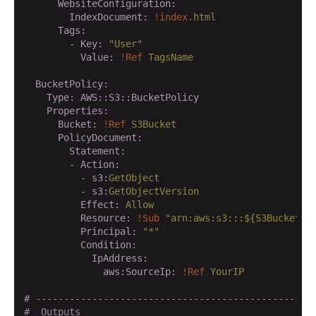
      WebsiteConfiguration:
        IndexDocument:
!index
.html
      Tags:
        - Key:
"User"
          Value:
!Ref
TagsName
  BucketPolicy:
    Type:
AWS::S3::BucketPolicy
    Properties:
      Bucket:
!Ref
S3Bucket
      PolicyDocument:
        Statement:
        - Action:
          - s3:
GetObject
          - s3:
GetObjectVersion
          Effect:
Allow
          Resource:
!Sub
"arn:aws:s3:::${S3BucketNa
          Principal:
"*"
          Condition:
            IpAddress:
              aws:
SourceIp:
!Ref
YourIP
# -------------------------------------------------
#  Outputs