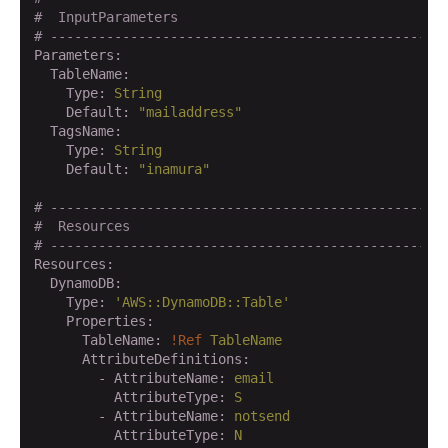
#  InputParameters
# -------------------------------------------------
Parameters:
  TableName:
    Type:
String
    Default:
"mailaddress"
  TagsName:
    Type:
String
    Default:
"inamura"
# -------------------------------------------------
#  Resources
# -------------------------------------------------
Resources:
  DynamoDB:
    Type:
'AWS::DynamoDB::Table'
    Properties:
      TableName:
!Ref
TableName
      AttributeDefinitions:
        - AttributeName:
email
          AttributeType:
S
        - AttributeName:
notsend
          AttributeType:
N