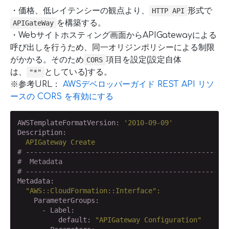
・価格、低レイテンシーの観点より、
形式で
HTTP API
を構築する。
APIGateWay
・Webサイトホスティング画面からAPIGatewayによる
呼び出しを行うため、同一オリジンポリシーによる制限
がかかる。そのため
項目を設定(設定自体
CORS
は、
としている)する。
"*"
※参考URL：
AWSデベロッパーガイド REST API リソ
ースの CORS を有効にする
AWSTemplateFormatVersion:
'2010-09-09'
Description:
APIGateway
Create
# -------------------------------------------------
#  Metadata
# -------------------------------------------------
Metadata:
"AWS::CloudFormation::Interface"
:
    ParameterGroups:
      - Label:
          default:
"APIGateway Configuration"