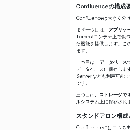
Confluenceの構成
Confluenceは大き
まず一つ目は、
アプリケ
Tomcatコンテナ上で
た機能を提供します。こ
ます。
二つ目は、
データベース
データベースに保存します。
Serverなども利用可
です。
三つ目は、
ストレージ
で
ルシステム上に保存されま
スタンドアロン構成
Confluenceには