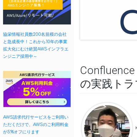
協栄情報社員数200名規模の会社
と急成長中！これから10年の事業
拡大化にむけ絶賛AWSインフラエ
ンジニア採用中～
Conflue
の実践トラ
AWS請求代行サービスをご利用い
ただくだけで、AWSのご利用料金
が5%オフにります