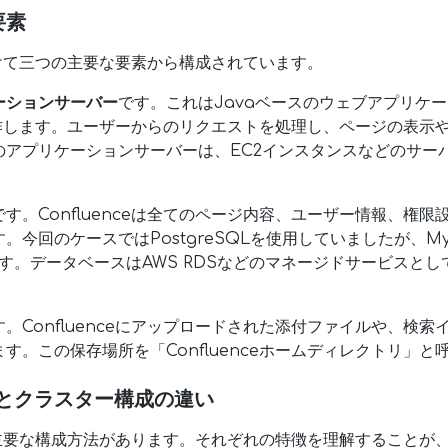
要素
く分けて三つの主要な要素から構成されています。
ーションサーバー
です。これはJavaベースのウェブアプリケー
動作します。ユーザーからのリクエストを処理し、ページの表示
のアプリケーションサーバーは、EC2インスタンスなどのサー
です。Confluenceは全てのページ内容、ユーザー情報、権
今回のケースではPostgreSQLを使用していましたが、MySQ
能です。データベースはAWS RDSなどのマネージドサービスと
す。Confluenceにアップロードされた添付ファイルや、検
す。この保存場所を「Confluenceホームディレクトリ」と
とクラスター構成の違い
二つの主要な構成方法があります。それぞれの特徴を理解すること