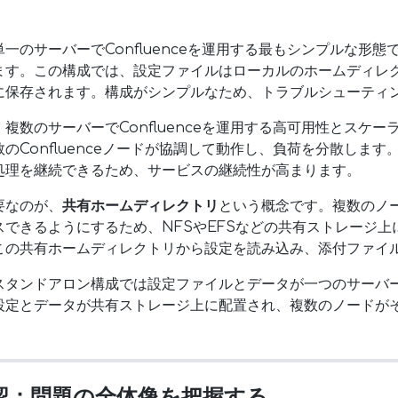
単一のサーバーでConfluenceを運用する最もシンプルな形
ます。この構成では、設定ファイルはローカルのホームディレ
に保存されます。構成がシンプルなため、トラブルシューティ
、複数のサーバーでConfluenceを運用する高可用性とスケ
のConfluenceノードが協調して動作し、負荷を分散しま
処理を継続できるため、サービスの継続性が高まります。
要なのが、
共有ホームディレクトリ
という概念です。複数のノ
できるようにするため、NFSやEFSなどの共有ストレージ上
この共有ホームディレクトリから設定を読み込み、添付ファイ
スタンドアロン構成では設定ファイルとデータが一つのサーバ
設定とデータが共有ストレージ上に配置され、複数のノードが
確認：問題の全体像を把握する