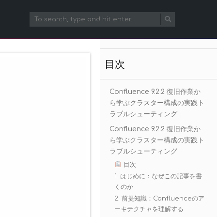
目次
Confluence 9.2.2 復旧作業か
ら学ぶクラスター構成の実践ト
ラブルシューティング
Confluence 9.2.2 復旧作業か
ら学ぶクラスター構成の実践ト
ラブルシューティング
目次
1. はじめに：なぜこの記事を書
くのか
2. 前提知識：Confluenceのア
ーキテクチャを理解する