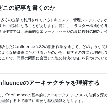
なぜこの記事を書くのか
fluenceは多くの企業で利用されているドキュメント管理システム
以上に複雑になることがあります。特に、クラスター構成から
復旧作業では、表面的なエラーメッセージの裏に複数の問題が
したConfluence 9.2.2の復旧作業を通じて、どのよう
のような解決策にたどり着いたのかを、初学者の方にも理解し
むことで、同様の問題に直面した際の解決の糸口を見つけてい
onfluenceのアーキテクチャを理解する
、Confluenceの基本的なアーキテクチャについて理解を
を理解する上で非常に重要な基礎知識となります。