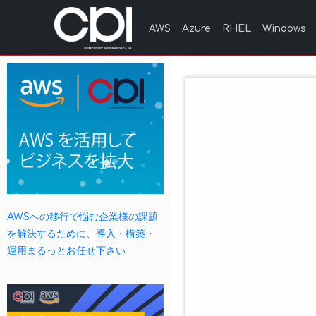
AWS
Azure
RHEL
Windows
AWSへの移行で悩む企業様の課題
を解決するために、導入・構築・
運用まるっとお任せ下さい