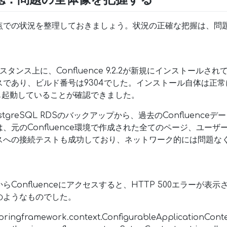
点での状況を整理しておきましょう。状況の正確な把握は、問
ンスタンス上に、Confluence 9.2.2が新規にインストール
であり、ビルド番号は9304でした。インストール自体は正
セスも起動していることが確認できました。
tgreSQL RDSのバックアップから、過去のConfluence
、元のConfluence環境で作成された全てのページ、ユー
スへの接続テストも成功しており、ネットワーク的には問題な
Confluenceにアクセスすると、HTTP 500エラーが表
のようなものでした。
pringframework.context.ConfigurableApplicationCont