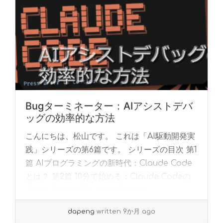
Bugターミネーター：AIアシストデバ
ッグの効率的な方法
こんにちは、松山です。 これは「AI駆動開発実
践」シリーズの第6篇です。 シリーズの目次 第1
篇 AIプログラミングの新時代：Claude Code
とは？ 第2篇 10分で始める：Claude Codeの
インストールと設... »
read more
dapeng
written 9か月 ago