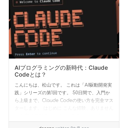
AIプログラミングの新時代：Claude
Codeとは？
こんにちは、松山です。 これは「AI駆動開発実
践」シリーズの第1回です。 50日間で、入門か
ら上級まで、Claude Codeの使い方を完全マス
ターします。 はじめに こんな経験、ありません
か？ 初めて触るコードベースで... »
read more