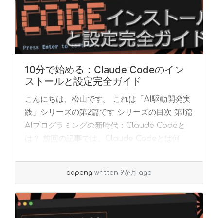
10分で始める：Claude Codeのイン
ストールと設定完全ガイド
こんにちは、松山です。 これは「AI駆動開発実
践」シリーズの第2篇です シリーズの目次 第1篇
AIプログラミングの新時代：Claude Codeと
は？ 前回の記事では、Claude Codeとは何
か、そしてそれがどのよ... »
read more
dapeng
written 9か月 ago