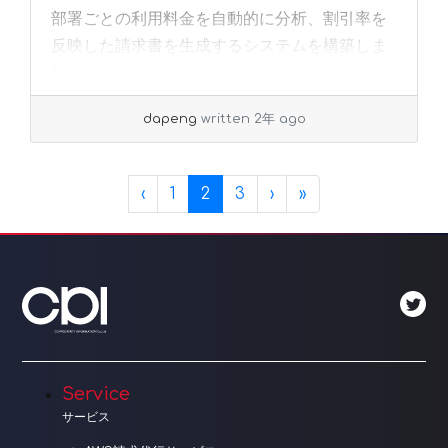
部署ごとの利用料金を自動的に分析、割引率を
反映した請求書を生成するシステムを構築しま
した。
dapeng
written 2年 ago
Page navigation
Page
Current Page
Page
‹
1
2
3
›
»
Service
サービス