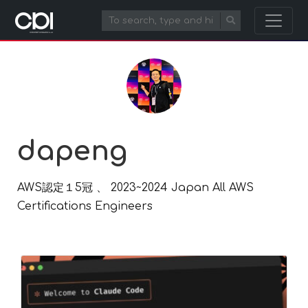
dapeng
AWS認定１5冠 、 2023~2024 Japan All AWS
Certifications Engineers