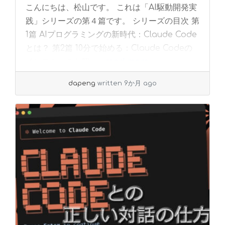
こんにちは、松山です。 これは「AI駆動開発実
践」シリーズの第４篇です。 シリーズの目次 第
1篇 AIプログラミングの新時代：Claude Code
とは？ 第2篇 10分で始める：Claude Codeの
インストールと設... »
read more
dapeng
written 9か月 ago