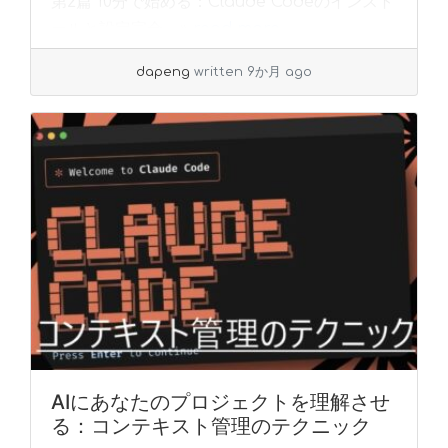
第2篇 10分で始める：Claude Codeのインスト
ールと設定完全... »
read more
dapeng
written 9か月 ago
AIにあなたのプロジェクトを理解させ
る：コンテキスト管理のテクニック