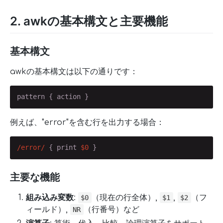
2. awkの基本構文と主要機能
基本構文
awkの基本構文は以下の通りです：
pattern { action }
例えば、"error"を含む行を出力する場合：
/error/
 { print 
$0
 }
主要な機能
組み込み変数
:
（現在の行全体）,
,
（フ
$0
$1
$2
ィールド）,
（行番号）など
NR