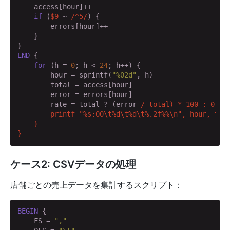
    access[hour]++

if
 (
$9
 ~ 
/^5/
) {

        errors[hour]++

    }

END
 {

for
 (h = 
0
; h < 
24
; h++) {

        hour = sprintf(
"%02d"
, h)

        total = access[hour]

        error = errors[hour]

        rate = total ? (error 
/ total) * 100 : 0

        printf "%s:00\t%d\t%d\t%.2f%%\n", hour, tota
    }

}
ケース2: CSVデータの処理
店舗ごとの売上データを集計するスクリプト：
BEGIN
 {

    FS = 
","