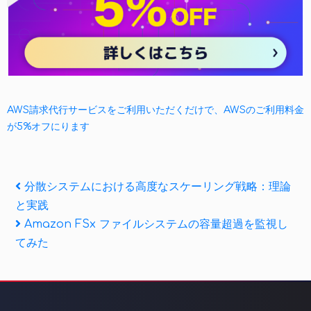
AWS請求代行サービスをご利用いただくだけで、AWSのご利用料金
が5%オフにります
投
Previous
分散システムにおける高度なスケーリング戦略：理論
Post
と実践
稿
Next
Amazon FSx ファイルシステムの容量超過を監視し
ナ
Post
てみた
ビ
ゲ