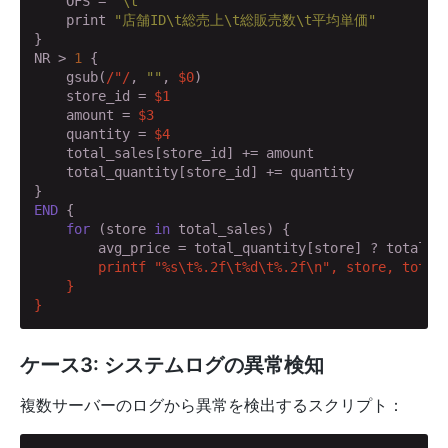
    OFS = 
"\t"
    print 
"店舗ID\t総売上\t総販売数\t平均単価"
}

NR > 
1
 {

    gsub(
/"/
, 
""
, 
$0
)

    store_id = 
$1
    amount = 
$3
    quantity = 
$4
    total_sales[store_id] += amount

    total_quantity[store_id] += quantity

END
 {

for
 (store 
in
 total_sales) {

        avg_price = total_quantity[store] ? total_s
        printf "%s\t%.2f\t%d\t%.2f\n", store, total_
    }

}
ケース3: システムログの異常検知
複数サーバーのログから異常を検出するスクリプト：