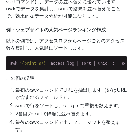
sortコマンドは、データの並べ替えに優れています。
awkでデータを集計し、sortで結果を並べ替えること
で、効果的なデータ分析が可能になります。
例：ウェブサイトの人気ページランキング作成
以下の例では、アクセスログからページごとのアクセス
数を集計し、人気順にソートします。
awk 
'{print $7}'
 access.log | sort | uniq -c | sort
この例の説明：
最初のawkコマンドでURLを抽出します（$7はURL
が含まれるフィールド）。
sortで行をソートし、uniq -cで重複を数えます。
2番目のsortで降順に並べ替えます。
最後のawkコマンドで出力フォーマットを整えま
す。