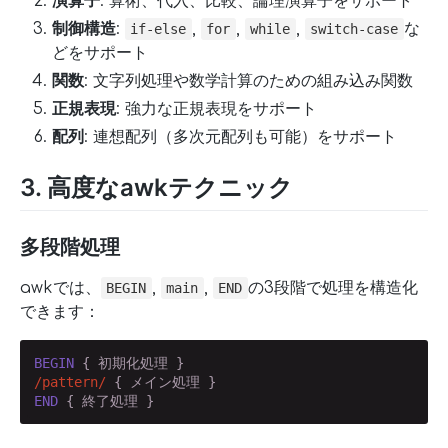
演算子
: 算術、代入、比較、論理演算子をサポート
制御構造
:
,
,
,
な
if-else
for
while
switch-case
どをサポート
関数
: 文字列処理や数学計算のための組み込み関数
正規表現
: 強力な正規表現をサポート
配列
: 連想配列（多次元配列も可能）をサポート
3. 高度なawkテクニック
多段階処理
awkでは、
,
,
の3段階で処理を構造化
BEGIN
main
END
できます：
BEGIN
/pattern/
END
 { 終了処理 }