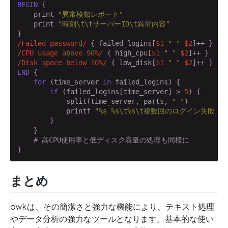
BEGIN
 {

    print 
"異常検知レポート"
    print 
"時刻\t\tサーバーID\t異常内容"
/Failed password/
 { failed_logins[
$1
" "
$2
/CPU usage above 90%/
 { high_cpu[
$1
" "
$2
/Disk space below 10%/
 { low_disk[
$1
" "
$2
END
 {

for
 (time_server 
in
 failed_logins) {

if
 (failed_logins[time_server] > 
5
) {

            split(time_server, parts, 
" "
)

            printf 
"%s %s\t%s\t複数回のログイン失敗 (%
        }

    }

# 高CPU使用率と低ディスク容量の処理も同様に
}
まとめ
awkは、その簡潔さと強力な機能により、テキスト処理
やデータ分析の強力なツールとなります。基本的な使い