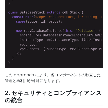
}

class
 DatabaseStack 
extends
 cdk.Stack {

constructor
(
scope: cdk.Construct, id: 
string
, vpc
super
(scope, id, props);

new
 rds.DatabaseInstance(
this
, 
'Database'
, {

      engine: rds.DatabaseInstanceEngine.POSTGRES,

      instanceType: ec2.InstanceType.of(ec2.Instance
      vpc: vpc,

      vpcSubnets: { subnetType: ec2.SubnetType.PRIVA
    });

  }

}
この approach により、各コンポーネントの独立した
管理と再利用が可能になります。
2. セキュリティとコンプライアンス
の統合