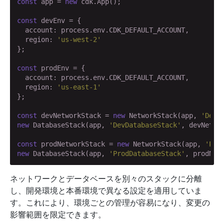
const
 app = 
new
 cdk.App();

const
 devEnv = {

  account: process.env.CDK_DEFAULT_ACCOUNT,

  region: 
'us-west-2'
};

const
 prodEnv = {

  account: process.env.CDK_DEFAULT_ACCOUNT,

  region: 
'us-east-1'
};

const
 devNetworkStack = 
new
 NetworkStack(app, 
'DevN
new
 DatabaseStack(app, 
'DevDatabaseStack'
, devNetwor
const
 prodNetworkStack = 
new
 NetworkStack(app, 
'Pro
new
 DatabaseStack(app, 
'ProdDatabaseStack'
ネットワークとデータベースを別々のスタックに分離
し、開発環境と本番環境で異なる設定を適用していま
す。これにより、環境ごとの管理が容易になり、変更の
影響範囲を限定できます。