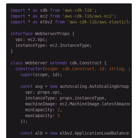
import
 * 
as
 cdk 
from
'aws-cdk-lib'
import
 * 
as
 ec2 
from
'aws-cdk-lib/aws-ec2'
import
 * 
as
 elbv2 
from
'aws-cdk-lib/aws-elasticload
interface
 WebServerProps {

  vpc: ec2.Vpc;

  instanceType: ec2.InstanceType;

}

class
 WebServer 
extends
 cdk.Construct {

constructor
(
scope: cdk.Construct, id: 
string
, pro
super
(scope, id);

const
 asg = 
new
 autoscaling.AutoScalingGroup(
th
      vpc: props.vpc,

      instanceType: props.instanceType,

      machineImage: ec2.MachineImage.latestAmazonLin
      minCapacity: 
2
,

      maxCapacity: 
5
    });

const
 alb = 
new
 elbv2.ApplicationLoadBalancer(
t