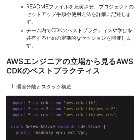
READMEファイルを充実させ、プロジェクトの
セットアップ手順や使用方法を詳細に記述しま
す。
チーム内でCDKのベストプラクティスや学びを
共有するための定期的なセッションを開催しま
す。
AWSエンジニアの立場から見るAWS
CDKのベストプラクティス
環境分離とスタック構造:
import
 * 
as
 cdk 
from
'aws-cdk-lib'
import
 * 
as
 ec2 
from
'aws-cdk-lib/aws-ec2'
import
 * 
as
 rds 
from
'aws-cdk-lib/aws-rds'
;

class
 NetworkStack 
extends
 cdk.Stack {

public
 readonly vpc: ec2.Vpc;
