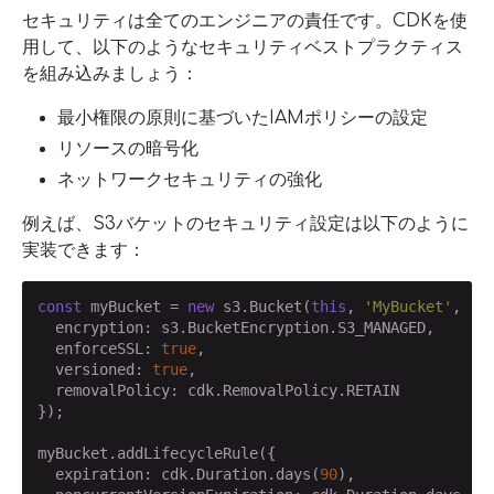
セキュリティは全てのエンジニアの責任です。CDKを使
用して、以下のようなセキュリティベストプラクティス
を組み込みましょう：
最小権限の原則に基づいたIAMポリシーの設定
リソースの暗号化
ネットワークセキュリティの強化
例えば、S3バケットのセキュリティ設定は以下のように
実装できます：
const
 myBucket = 
new
 s3.Bucket(
this
, 
'MyBucket'
, {

  encryption: s3.BucketEncryption.S3_MANAGED,

  enforceSSL: 
true
,

  versioned: 
true
,

  removalPolicy: cdk.RemovalPolicy.RETAIN

});

myBucket.addLifecycleRule({

  expiration: cdk.Duration.days(
90
),
