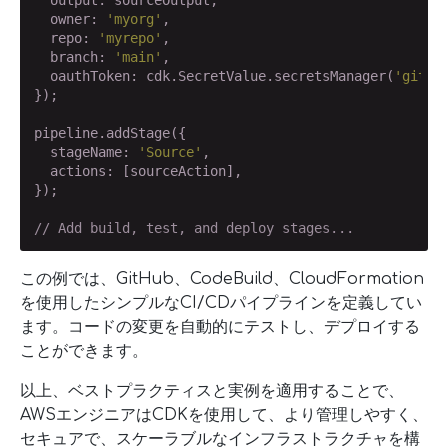
  owner: 
'myorg'
,

  repo: 
'myrepo'
,

  branch: 
'main'
,

  oauthToken: cdk.SecretValue.secretsManager(
'githu
});

pipeline.addStage({

  stageName: 
'Source'
,

  actions: [sourceAction],

});

// Add build, test, and deploy stages...
この例では、GitHub、CodeBuild、CloudFormation
を使用したシンプルなCI/CDパイプラインを定義してい
ます。コードの変更を自動的にテストし、デプロイする
ことができます。
以上、ベストプラクティスと実例を適用することで、
AWSエンジニアはCDKを使用して、より管理しやすく、
セキュアで、スケーラブルなインフラストラクチャを構