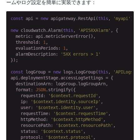
ームやログ設定を簡単に実装できます：
const
 api = 
new
 apigateway.RestApi(
this
, 
'myapi'
);

new
 cloudwatch.Alarm(
this
, 
'API5XXAlarm'
, {

  metric: api.metricServerError(),

  threshold: 
1
,

  evaluationPeriods: 
1
,

  alarmDescription: 
'5XX errors > 1'
});

const
 logGroup = 
new
 logs.LogGroup(
this
, 
'APILogs'
);
api.deploymentStage.accessLogSettings = {

  destinationArn: logGroup.logGroupArn,

  format: 
JSON
.stringify({

    requestId: 
'$context.requestId'
,

    ip: 
'$context.identity.sourceIp'
,

    user: 
'$context.identity.user'
,

    requestTime: 
'$context.requestTime'
,

    httpMethod: 
'$context.httpMethod'
,

    resourcePath: 
'$context.resourcePath'
,

    status: 
'$context.status'
,

    protocol: 
'$context.protocol'
,
