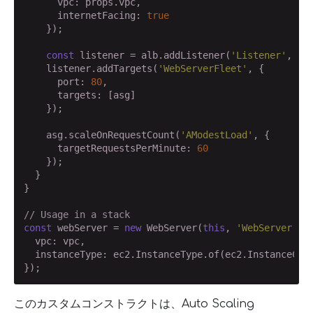
      vpc: props.vpc,

      internetFacing: 
true
    });

const
 listener = alb.addListener(
'Listener'
, { 
    listener.addTargets(
'WebServerFleet'
, {

      port: 
80
,

      targets: [asg]

    });

    asg.scaleOnRequestCount(
'AModestLoad'
, {

      targetRequestsPerMinute: 
60
    });

  }

}

// Usage in a stack
const
 webServer = 
new
 WebServer(
this
, 
'WebServer'
, {
  vpc: vpc,

  instanceType: ec2.InstanceType.of(ec2.InstanceClas
このカスタムコンストラクトは、Auto Scaling