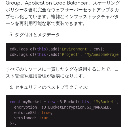
Group、Application Load Balancer、スケーリング
ポリシーを含む完全なウェブサーバーセットアップをカ
プセル化しています。複雑なインフラストラクチャパタ
ーンを再利用可能な形で実装できます。
タグ付けとメタデータ:
cdk.Tags.of(
this
).add(
'Environment'
, env);

cdk.Tags.of(
this
).add(
'Project'
, 
'MyAwesomeProject'
すべてのリソースに一貫したタグを適用することで、コ
スト管理や運用管理が容易になります。
セキュリティのベストプラクティス:
const
 myBucket = 
new
 s3.Bucket(
this
, 
'MyBucket'
, {

  encryption: s3.BucketEncryption.S3_MANAGED,

  enforceSSL: 
true
,

  versioned: 
true
});
