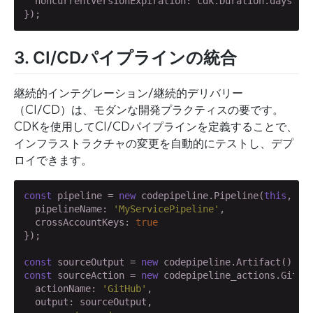
  noncurrentVersionExpiration: cdk.Duration.days(
7
)

});
3. CI/CDパイプラインの統合
継続的インテグレーション/継続的デリバリー
（CI/CD）は、モダンな開発プラクティスの要です。
CDKを使用してCI/CDパイプラインを定義することで、
インフラストラクチャの変更を自動的にテストし、デプ
ロイできます。
const
 pipeline = 
new
 codepipeline.Pipeline(
this
, 
'M
  pipelineName: 
'MyServicePipeline'
,

  crossAccountKeys: 
true
});

const
 sourceOutput = 
new
const
 sourceAction = 
new
 codepipeline_actions.GitHub
  actionName: 
'GitHub'
,

  output: sourceOutput,
