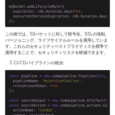
myBucket.addLifecycleRule({

  expiration: cdk.Duration.days(
90
),

  noncurrentVersionExpiration: cdk.Duration.days(
7
)

});
この例では、S3バケットに対して暗号化、SSLの強制、
バージョニング、ライフサイクルルールを適用していま
す。これらのセキュリティベストプラクティスを標準で
適用することで、セキュリティリスクを軽減できます。
CI/CDパイプラインの統合:
const
 pipeline = 
new
 codepipeline.Pipeline(
this
, 
'M
  pipelineName: 
'MyServicePipeline'
,

  crossAccountKeys: 
true
});

const
 sourceOutput = 
new
const
 sourceAction = 
new
 codepipeline_actions.GitHub
  actionName: 
'GitHub'
,

  output: sourceOutput,
