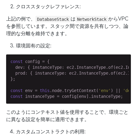
クロススタックレファレンス:
上記の例で、
は
からVPC
DatabaseStack
NetworkStack
を参照しています。スタック間で資源を共有しつつ、論
理的な分離を維持できます。
環境固有の設定:
const
 config = {

  dev: { instanceType: ec2.InstanceType.of(ec2.Insta
  prod: { instanceType: ec2.InstanceType.of(ec2.Inst
};

const
 env = 
this
.node.tryGetContext(
'env'
) || 
'dev'
const
 instanceType = config[env].instanceType;
このようにコンテキスト値を使用することで、環境ごと
に異なる設定を簡単に適用できます。
カスタムコンストラクトの利用: