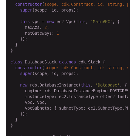
constructor
(
scope: cdk.Construct, id: 
string
, pro
super
(scope, id, props);

this
.vpc = 
new
 ec2.Vpc(
this
, 
'MainVPC'
, {

      maxAzs: 
2
,

      natGateways: 
1
    });

  }

}

class
 DatabaseStack 
extends
 cdk.Stack {

constructor
(
scope: cdk.Construct, id: 
string
, vpc
super
(scope, id, props);

new
 rds.DatabaseInstance(
this
, 
'Database'
, {

      engine: rds.DatabaseInstanceEngine.POSTGRES,

      instanceType: ec2.InstanceType.of(ec2.Instance
      vpc: vpc,

      vpcSubnets: { subnetType: ec2.SubnetType.PRIVA
    });

  }

}
