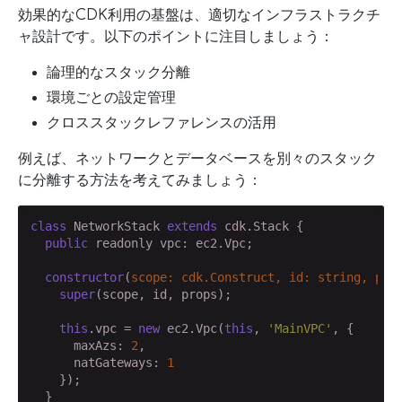
効果的なCDK利用の基盤は、適切なインフラストラクチ
ャ設計です。以下のポイントに注目しましょう：
論理的なスタック分離
環境ごとの設定管理
クロススタックレファレンスの活用
例えば、ネットワークとデータベースを別々のスタック
に分離する方法を考えてみましょう：
class
 NetworkStack 
extends
 cdk.Stack {

public
 readonly vpc: ec2.Vpc;

constructor
(
scope: cdk.Construct, id: 
string
, pro
super
(scope, id, props);

this
.vpc = 
new
 ec2.Vpc(
this
, 
'MainVPC'
, {

      maxAzs: 
2
,

      natGateways: 
1
    });

  }
