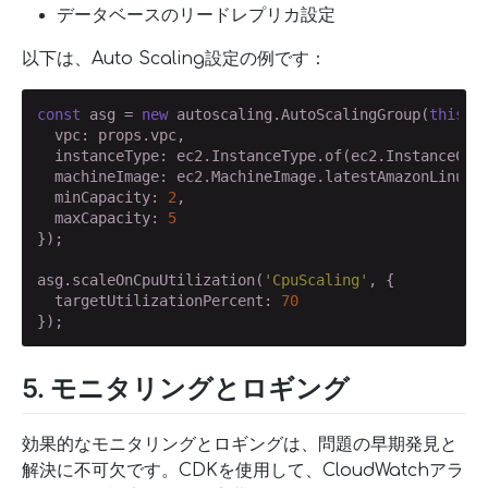
データベースのリードレプリカ設定
以下は、Auto Scaling設定の例です：
const
 asg = 
new
 autoscaling.AutoScalingGroup(
this
, 
  vpc: props.vpc,

  instanceType: ec2.InstanceType.of(ec2.InstanceClas
  machineImage: ec2.MachineImage.latestAmazonLinux2(
  minCapacity: 
2
,

  maxCapacity: 
5
});

asg.scaleOnCpuUtilization(
'CpuScaling'
, {

  targetUtilizationPercent: 
70
});
5. モニタリングとロギング
効果的なモニタリングとロギングは、問題の早期発見と
解決に不可欠です。CDKを使用して、CloudWatchアラ