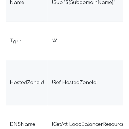
Name
!Sub "${SubdomainName}"
Type
"A"
HostedZoneId
!Ref HostedZoneId
DNSName
!GetAtt LoadBalancerResourc