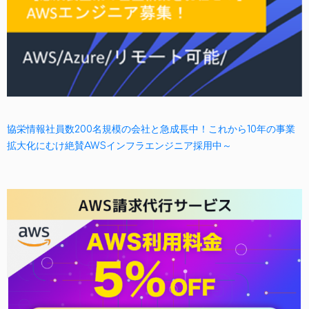
協栄情報社員数200名規模の会社と急成長中！これから10年の事業
拡大化にむけ絶賛AWSインフラエンジニア採用中～