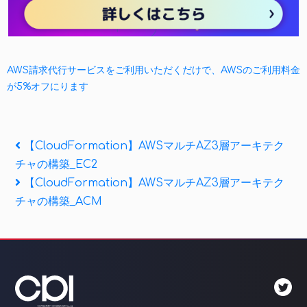
AWS請求代行サービスをご利用いただくだけで、AWSのご利用料金
が5%オフにります
投
Previous
【CloudFormation】AWSマルチAZ3層アーキテク
Post
チャの構築_EC2
稿
Next
【CloudFormation】AWSマルチAZ3層アーキテク
ナ
Post
チャの構築_ACM
ビ
ゲ
ー
シ