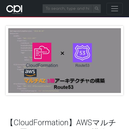
【CloudFormation】AWSマルチ