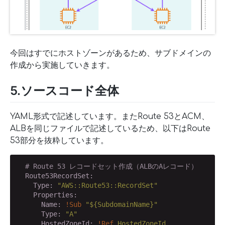
今回はすでにホストゾーンがあるため、サブドメインの
作成から実施していきます。
5.ソースコード全体
YAML形式で記述しています。またRoute 53とACM、
ALBを同じファイルで記述しているため、以下はRoute
53部分を抜粋しています。
# Route 53 レコードセット作成（ALBのAレコード）
  Route53RecordSet:
    Type:
"AWS::Route53::RecordSet"
    Properties:
      Name:
!Sub
"${SubdomainName}"
      Type:
"A"
      HostedZoneId:
!Ref
HostedZoneId