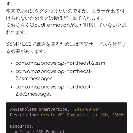
す。
本来であればタグをつけたいのですが、エラーが出て付
けられないためタグは後ほど手動で入れます。
※おそらくCloudFormationがまだ対応していないと思
われます。
SSMとEC2で疎通を取るためには下記サービスを付与す
る必要があります。
com.amazonaws.ap-northeast-2.ssm
com.amazonaws.ap-northeast-
2.ssmmessages
com.amazonaws.ap-northeast-
2.ec2messages
AWSTemplateFormatVersion:
'2010-09-09'
Description:
Create
VPC
Endpoints
for
SSM,
SSMMessa
Resources:
# Create SSM Endpoint