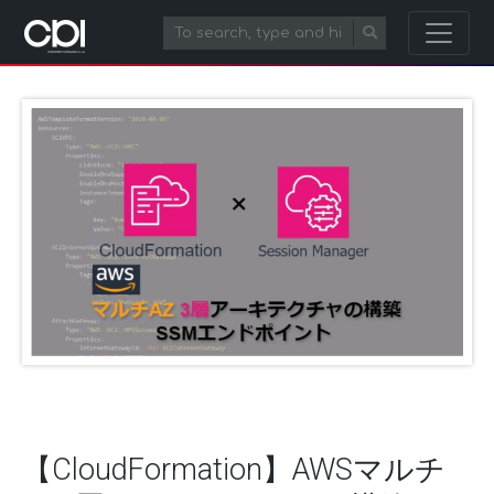
【CloudFormation】AWSマルチ