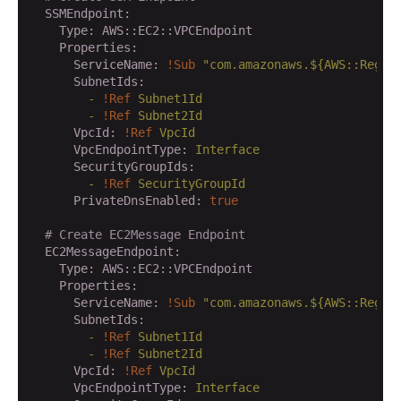
  SSMEndpoint:
    Type:
AWS::EC2::VPCEndpoint
    Properties:
      ServiceName:
!Sub
"com.amazonaws.${AWS::Regio
      SubnetIds:
        -
!Ref
Subnet1Id
        -
!Ref
Subnet2Id
      VpcId:
!Ref
VpcId
      VpcEndpointType:
Interface
      SecurityGroupIds:
        -
!Ref
SecurityGroupId
      PrivateDnsEnabled:
true
# Create EC2Message Endpoint
  EC2MessageEndpoint:
    Type:
AWS::EC2::VPCEndpoint
    Properties:
      ServiceName:
!Sub
"com.amazonaws.${AWS::Regio
      SubnetIds:
        -
!Ref
Subnet1Id
        -
!Ref
Subnet2Id
      VpcId:
!Ref
VpcId
      VpcEndpointType:
Interface