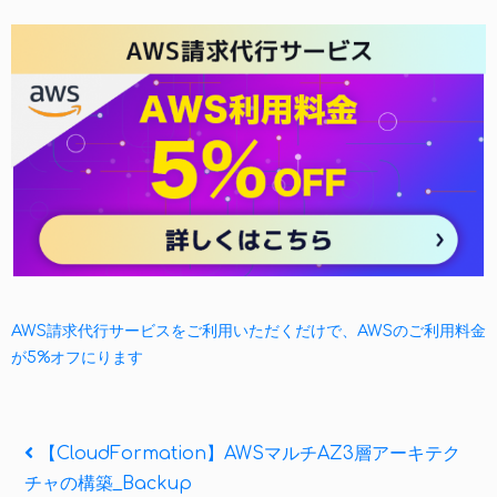
AWS請求代行サービスをご利用いただくだけで、AWSのご利用料金
が5%オフにります
投
Previous
【CloudFormation】AWSマルチAZ3層アーキテク
Post
チャの構築_Backup