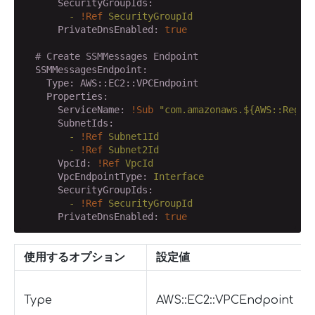
      SecurityGroupIds:
        -
!Ref
SecurityGroupId
      PrivateDnsEnabled:
true
# Create SSMMessages Endpoint
  SSMMessagesEndpoint:
    Type:
AWS::EC2::VPCEndpoint
    Properties:
      ServiceName:
!Sub
"com.amazonaws.${AWS::Regio
      SubnetIds:
        -
!Ref
Subnet1Id
        -
!Ref
Subnet2Id
      VpcId:
!Ref
VpcId
      VpcEndpointType:
Interface
      SecurityGroupIds:
        -
!Ref
SecurityGroupId
      PrivateDnsEnabled:
true
使用するオプション
設定値
Type
AWS::EC2::VPCEndpoint