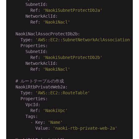
      SubnetId:
        Ref:
'NaokiSubnetProtectDb2a'
      NetworkAclId:
        Ref:
'NaokiNacl'
  NaokiNaclAssocProtectDb2b:
    Type:
'AWS::EC2::SubnetNetworkAclAssociation'
    Properties:
      SubnetId:
        Ref:
'NaokiSubnetProtectDb2b'
      NetworkAclId:
        Ref:
'NaokiNacl'
# ルートテーブルの作成
  NaokiRtbPrivateWeb2a:
    Type:
'AWS::EC2::RouteTable'
    Properties:
      VpcId:
        Ref:
'NaokiVpc'
      Tags:
        - Key:
'Name'
          Value:
'naoki-rtb-private-web-2a'