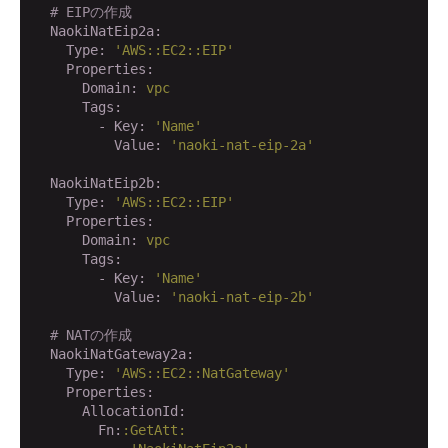
# EIPの作成
  NaokiNatEip2a:
    Type:
'AWS::EC2::EIP'
    Properties:
      Domain:
vpc
      Tags:
        - Key:
'Name'
          Value:
'naoki-nat-eip-2a'
  NaokiNatEip2b:
    Type:
'AWS::EC2::EIP'
    Properties:
      Domain:
vpc
      Tags:
        - Key:
'Name'
          Value:
'naoki-nat-eip-2b'
# NATの作成
  NaokiNatGateway2a:
    Type:
'AWS::EC2::NatGateway'
    Properties:
      AllocationId:
        Fn:
:GetAtt: