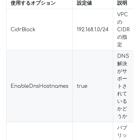
使用するオプション
設定値
説明
VPC
の
CidrBlock
192.168.1.0/24
CIDR
の指
定
DNS
解決
がサ
ポー
EnableDnsHostnames
true
トさ
れて
いる
かど
うか
パブ
リッ