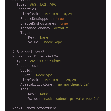
    Type:
'AWS::EC2::VPC'
    Properties:
      CidrBlock:
'192.168.1.0/24'
      EnableDnsSupport:
true
      EnableDnsHostnames:
true
      InstanceTenancy:
default
      Tags:
        - Key:
'Name'
          Value:
'naoki-vpc'
# サブネットの作成
  NaokiSubnetPrivateWeb2a:
    Type:
'AWS::EC2::Subnet'
    Properties:
      VpcId:
        Ref:
'NaokiVpc'
      CidrBlock:
'192.168.1.128/28'
      AvailabilityZone:
'ap-northeast-2a'
      Tags:
        - Key:
'Name'
          Value:
'naoki-subnet-private-web-2a'
  NaokiSubnetProtectDb2a: