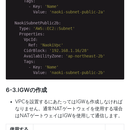
      Tags:
        - Key:
'Name'
          Value:
'naoki-subnet-public-2a'
  NaokiSubnetPublic2b:
    Type:
'AWS::EC2::Subnet'
    Properties:
      VpcId:
        Ref:
'NaokiVpc'
      CidrBlock:
'192.168.1.16/28'
      AvailabilityZone:
'ap-northeast-2b'
      Tags:
        - Key:
'Name'
          Value:
'naoki-subnet-public-2b'
6-3.IGWの作成
VPCを設置するにあたってはIGWも作成しなければ
なりません。通常NATゲートウェイを使用する場合
はNATゲートウェイはIGWを使用して通信します。
使用する