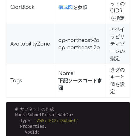
ットの
CidrBlock
構成図
を参照
CIDR
を指定
アベイ
ラビリ
ap-northeast-2a
AvailabilityZone
ティゾ
ap-northeast-2b
ーンの
指定
タグの
Name:
キーと
Tags
下記ソースコード参
値を設
照
定
# サブネットの作成
  NaokiSubnetPrivateWeb2a:
    Type:
'AWS::EC2::Subnet'
    Properties:
      VpcId: