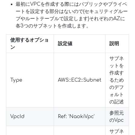
最初にVPCを作成する際にはパブリックやプライベ
ートを設定する部分はないので(セキュリティグルー
プやルートテーブルで設定します)それぞれのAZに
各3つのサブネットを作成します。
使用するオプショ
設定値
説明
ン
サブネ
ットを
作成す
Type
AWS::EC2::Subnet
るため
のデフ
ォルト
の記述
参照元
VpcId
Ref: ‘NaokiVpc’
のVpc
サブネ