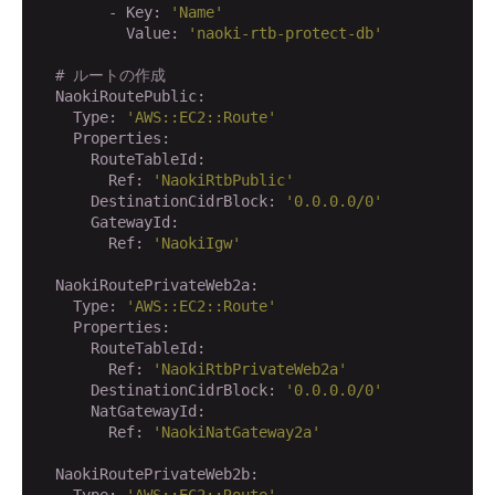
        - Key:
'Name'
          Value:
'naoki-rtb-protect-db'
# ルートの作成
  NaokiRoutePublic:
    Type:
'AWS::EC2::Route'
    Properties:
      RouteTableId:
        Ref:
'NaokiRtbPublic'
      DestinationCidrBlock:
'0.0.0.0/0'
      GatewayId:
        Ref:
'NaokiIgw'
  NaokiRoutePrivateWeb2a:
    Type:
'AWS::EC2::Route'
    Properties:
      RouteTableId:
        Ref:
'NaokiRtbPrivateWeb2a'
      DestinationCidrBlock:
'0.0.0.0/0'
      NatGatewayId:
        Ref:
'NaokiNatGateway2a'
  NaokiRoutePrivateWeb2b:
    Type:
'AWS::EC2::Route'