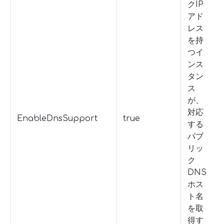
クIP
アド
レス
を持
つイ
ンス
タン
ス
が、
対応
EnableDnsSupport
true
する
パブ
リッ
ク
DNS
ホス
ト名
を取
得す