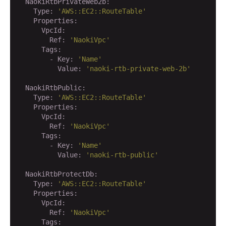
  NaokiRtbPrivateWeb2b:
    Type:
'AWS::EC2::RouteTable'
    Properties:
      VpcId:
        Ref:
'NaokiVpc'
      Tags:
        - Key:
'Name'
          Value:
'naoki-rtb-private-web-2b'
  NaokiRtbPublic:
    Type:
'AWS::EC2::RouteTable'
    Properties:
      VpcId:
        Ref:
'NaokiVpc'
      Tags:
        - Key:
'Name'
          Value:
'naoki-rtb-public'
  NaokiRtbProtectDb:
    Type:
'AWS::EC2::RouteTable'
    Properties:
      VpcId:
        Ref:
'NaokiVpc'
      Tags: