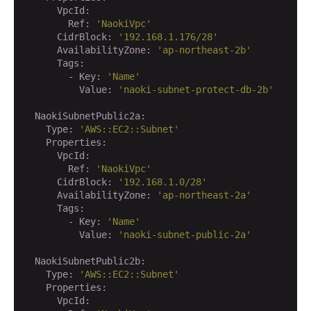
      VpcId:
        Ref:
'NaokiVpc'
      CidrBlock:
'192.168.1.176/28'
      AvailabilityZone:
'ap-northeast-2b'
      Tags:
        - Key:
'Name'
          Value:
'naoki-subnet-protect-db-2b'
  NaokiSubnetPublic2a:
    Type:
'AWS::EC2::Subnet'
    Properties:
      VpcId:
        Ref:
'NaokiVpc'
      CidrBlock:
'192.168.1.0/28'
      AvailabilityZone:
'ap-northeast-2a'
      Tags:
        - Key:
'Name'
          Value:
'naoki-subnet-public-2a'
  NaokiSubnetPublic2b:
    Type:
'AWS::EC2::Subnet'
    Properties:
      VpcId: