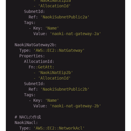
          -
'NaokiNatEip2a'
          -
'AllocationId'
      SubnetId:
        Ref:
'NaokiSubnetPublic2a'
      Tags:
        - Key:
'Name'
          Value:
'naoki-nat-gateway-2a'
  NaokiNatGateway2b:
    Type:
'AWS::EC2::NatGateway'
    Properties:
      AllocationId:
        Fn:
:GetAtt:
          -
'NaokiNatEip2b'
          -
'AllocationId'
      SubnetId:
        Ref:
'NaokiSubnetPublic2b'
      Tags:
        - Key:
'Name'
          Value:
'naoki-nat-gateway-2b'
# NACLの作成
  NaokiNacl:
    Type:
'AWS::EC2::NetworkAcl'