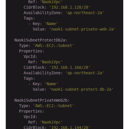
        Ref:
'NaokiVpc'
      CidrBlock:
'192.168.1.128/28'
      AvailabilityZone:
'ap-northeast-2a'
      Tags:
        - Key:
'Name'
          Value:
'naoki-subnet-private-web-2a'
  NaokiSubnetProtectDb2a:
    Type:
'AWS::EC2::Subnet'
    Properties:
      VpcId:
        Ref:
'NaokiVpc'
      CidrBlock:
'192.168.1.160/28'
      AvailabilityZone:
'ap-northeast-2a'
      Tags:
        - Key:
'Name'
          Value:
'naoki-subnet-protect-db-2a'
  NaokiSubnetPrivateWeb2b:
    Type:
'AWS::EC2::Subnet'
    Properties:
      VpcId:
        Ref:
'NaokiVpc'
      CidrBlock:
'192.168.1.144/28'