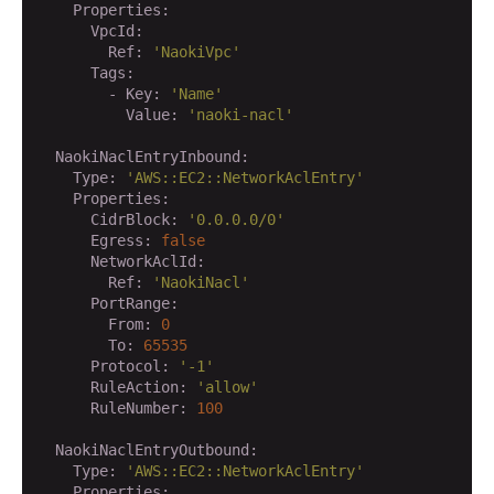
    Properties:
      VpcId:
        Ref:
'NaokiVpc'
      Tags:
        - Key:
'Name'
          Value:
'naoki-nacl'
  NaokiNaclEntryInbound:
    Type:
'AWS::EC2::NetworkAclEntry'
    Properties:
      CidrBlock:
'0.0.0.0/0'
      Egress:
false
      NetworkAclId:
        Ref:
'NaokiNacl'
      PortRange:
        From:
0
        To:
65535
      Protocol:
'-1'
      RuleAction:
'allow'
      RuleNumber:
100
  NaokiNaclEntryOutbound:
    Type:
'AWS::EC2::NetworkAclEntry'
    Properties: