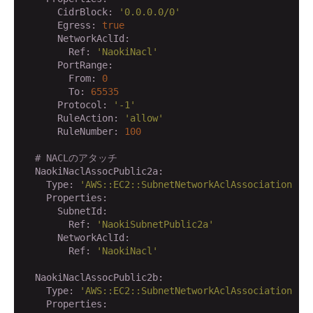
      CidrBlock:
'0.0.0.0/0'
      Egress:
true
      NetworkAclId:
        Ref:
'NaokiNacl'
      PortRange:
        From:
0
        To:
65535
      Protocol:
'-1'
      RuleAction:
'allow'
      RuleNumber:
100
# NACLのアタッチ
  NaokiNaclAssocPublic2a:
    Type:
'AWS::EC2::SubnetNetworkAclAssociation'
    Properties:
      SubnetId:
        Ref:
'NaokiSubnetPublic2a'
      NetworkAclId:
        Ref:
'NaokiNacl'
  NaokiNaclAssocPublic2b:
    Type:
'AWS::EC2::SubnetNetworkAclAssociation'
    Properties: