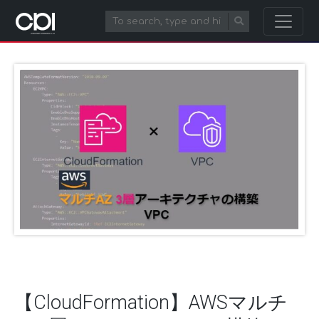
【CloudFormation】AWSマルチ