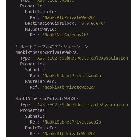
    Properties:
      RouteTableId:
        Ref:
'NaokiRtbPrivateWeb2b'
      DestinationCidrBlock:
'0.0.0.0/0'
      NatGatewayId:
        Ref:
'NaokiNatGateway2b'
# ルートテーブルのアソシエーション
  NaokiRtbAssocPrivateWeb2a:
    Type:
'AWS::EC2::SubnetRouteTableAssociation'
    Properties:
      SubnetId:
        Ref:
'NaokiSubnetPrivateWeb2a'
      RouteTableId:
        Ref:
'NaokiRtbPrivateWeb2a'
  NaokiRtbAssocPrivateWeb2b:
    Type:
'AWS::EC2::SubnetRouteTableAssociation'
    Properties:
      SubnetId:
        Ref:
'NaokiSubnetPrivateWeb2b'
      RouteTableId:
        Ref:
'NaokiRtbPrivateWeb2b'