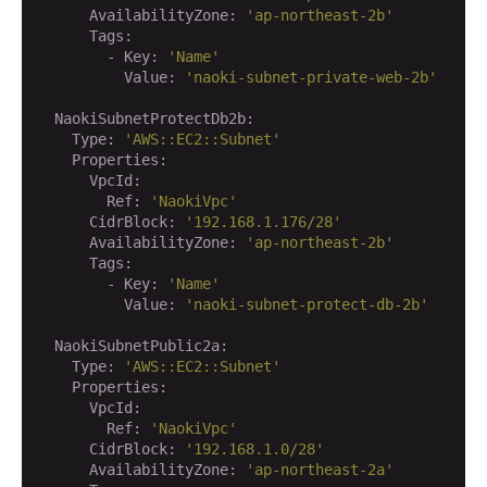
      AvailabilityZone:
'ap-northeast-2b'
      Tags:
        - Key:
'Name'
          Value:
'naoki-subnet-private-web-2b'
  NaokiSubnetProtectDb2b:
    Type:
'AWS::EC2::Subnet'
    Properties:
      VpcId:
        Ref:
'NaokiVpc'
      CidrBlock:
'192.168.1.176/28'
      AvailabilityZone:
'ap-northeast-2b'
      Tags:
        - Key:
'Name'
          Value:
'naoki-subnet-protect-db-2b'
  NaokiSubnetPublic2a:
    Type:
'AWS::EC2::Subnet'
    Properties:
      VpcId:
        Ref:
'NaokiVpc'
      CidrBlock:
'192.168.1.0/28'
      AvailabilityZone:
'ap-northeast-2a'