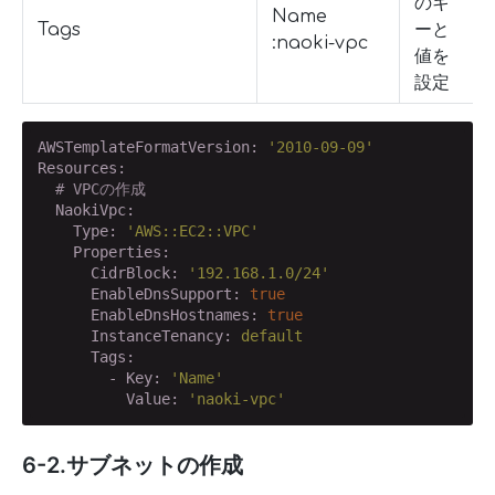
のキ
Name
Tags
ーと
:naoki-vpc
値を
設定
AWSTemplateFormatVersion:
'2010-09-09'
Resources:
# VPCの作成
  NaokiVpc:
    Type:
'AWS::EC2::VPC'
    Properties:
      CidrBlock:
'192.168.1.0/24'
      EnableDnsSupport:
true
      EnableDnsHostnames:
true
      InstanceTenancy:
default
      Tags:
        - Key:
'Name'
          Value:
'naoki-vpc'
6-2.サブネットの作成