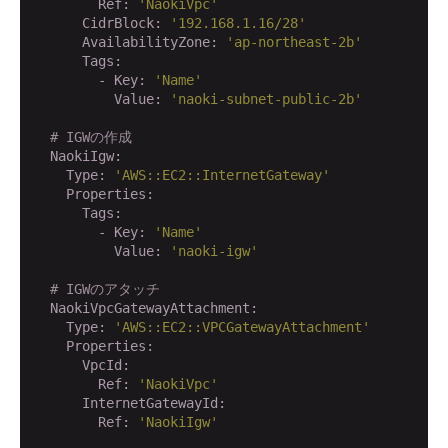
        Ref:
'NaokiVpc'
      CidrBlock:
'192.168.1.16/28'
      AvailabilityZone:
'ap-northeast-2b'
      Tags:
        - Key:
'Name'
          Value:
'naoki-subnet-public-2b'
# IGWの作成
  NaokiIgw:
    Type:
'AWS::EC2::InternetGateway'
    Properties:
      Tags:
        - Key:
'Name'
          Value:
'naoki-igw'
# IGWのアタッチ
  NaokiVpcGatewayAttachment:
    Type:
'AWS::EC2::VPCGatewayAttachment'
    Properties:
      VpcId:
        Ref:
'NaokiVpc'
      InternetGatewayId:
        Ref:
'NaokiIgw'