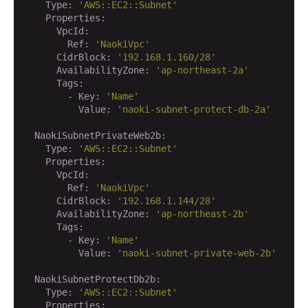
    Type:
'AWS::EC2::Subnet'
    Properties:
      VpcId:
        Ref:
'NaokiVpc'
      CidrBlock:
'192.168.1.160/28'
      AvailabilityZone:
'ap-northeast-2a'
      Tags:
        - Key:
'Name'
          Value:
'naoki-subnet-protect-db-2a'
  NaokiSubnetPrivateWeb2b:
    Type:
'AWS::EC2::Subnet'
    Properties:
      VpcId:
        Ref:
'NaokiVpc'
      CidrBlock:
'192.168.1.144/28'
      AvailabilityZone:
'ap-northeast-2b'
      Tags:
        - Key:
'Name'
          Value:
'naoki-subnet-private-web-2b'
  NaokiSubnetProtectDb2b:
    Type:
'AWS::EC2::Subnet'
    Properties: