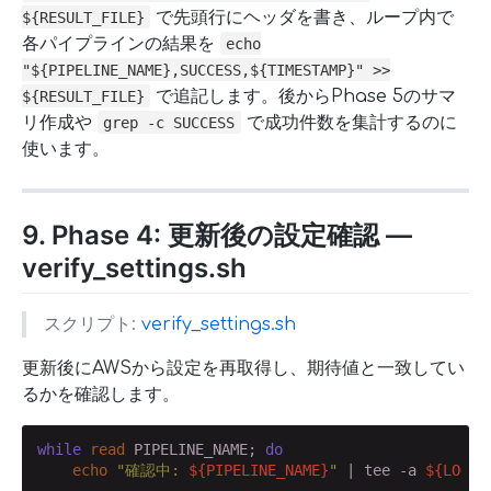
で先頭行にヘッダを書き、ループ内で
${RESULT_FILE}
各パイプラインの結果を
echo
"${PIPELINE_NAME},SUCCESS,${TIMESTAMP}" >>
で追記します。後からPhase 5のサマ
${RESULT_FILE}
リ作成や
で成功件数を集計するのに
grep -c SUCCESS
使います。
9. Phase 4: 更新後の設定確認 —
verify_settings.sh
スクリプト:
verify_settings.sh
更新後にAWSから設定を再取得し、期待値と一致してい
るかを確認します。
while
read
 PIPELINE_NAME; 
do
echo
"確認中: 
${PIPELINE_NAME}
"
 | tee -a 
${LOG_F