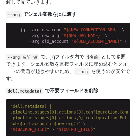
解して見ていきます。
でシェル変数をjqに渡す
--arg
    jq --arg new_conn 
"
${NEW_CONNECTION_ARN}
"
 \

       --arg new_org 
"
${NEW_ORG_NAME}
"
 \

       --arg old_account 
"
${OLD_ACCOUNT_NAME}
"
 \
で、jqフィルタ内で
として参照
--arg 名前 値
$名前
できます。シェル変数を直接フィルタに埋め込むとクォ
ートの問題が起きやすいため、
を使うのが安全で
--arg
す。
で不要フィールドを削除
del(.metadata)
'del(.metadata) |

.pipeline.stages[0].actions[0].configuration.Connect
.pipeline.stages[0].actions[0].configuration.FullRep
sub($old_account; $new_org))'
"
${BACKUP_FILE}
"
 > 
"
${OUTPUT_FILE}
"