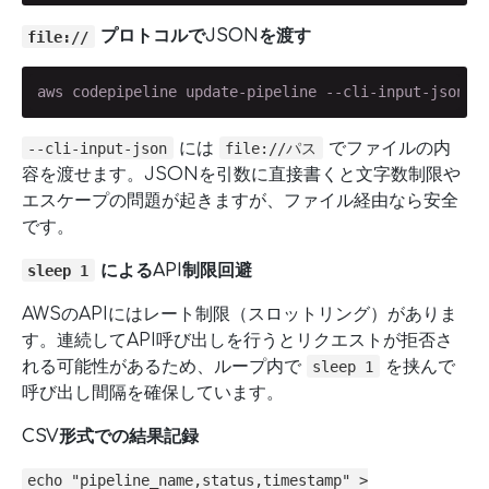
プロトコルでJSONを渡す
file://
aws codepipeline update-pipeline --cli-input-json f
には
でファイルの内
--cli-input-json
file://パス
容を渡せます。JSONを引数に直接書くと文字数制限や
エスケープの問題が起きますが、ファイル経由なら安全
です。
によるAPI制限回避
sleep 1
AWSのAPIにはレート制限（スロットリング）がありま
す。連続してAPI呼び出しを行うとリクエストが拒否さ
れる可能性があるため、ループ内で
を挟んで
sleep 1
呼び出し間隔を確保しています。
CSV形式での結果記録
echo "pipeline_name,status,timestamp" >