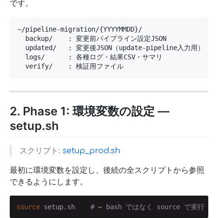
です。
~/pipeline-migration/{YYYYMMDD}/

  backup/    : 変更前パイプライン設定JSON

  updated/   : 変更後JSON（update-pipeline入力用）

  logs/      : 各種ログ・結果CSV・サマリ

  verify/    : 検証用ファイル
2. Phase 1: 環境変数の設定 —
setup.sh
スクリプト:
setup_prod.sh
最初に環境変数を設定し、後続の全スクリプトから参照
できるようにします。
source
 setup.sh    
# ← bash ではなく source で実行する