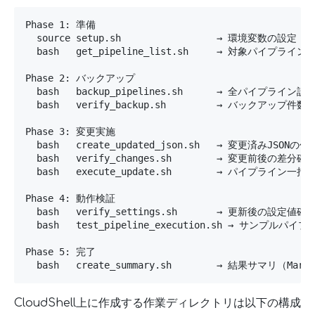
Phase 1: 準備

  source setup.sh                 → 環境変数の
  bash   get_pipeline_list.sh     → 対象パイプライ
Phase 2: バックアップ

  bash   backup_pipelines.sh      → 全パイプライン設
  bash   verify_backup.sh         → バックアップ件数
Phase 3: 変更実施

  bash   create_updated_json.sh   → 変更済みJSONの作成
  bash   verify_changes.sh        → 変更前後の差分確認
  bash   execute_update.sh        → パイプライン一括更
Phase 4: 動作検証

  bash   verify_settings.sh       → 更新後の設定値確認
  bash   test_pipeline_execution.sh → サンプル
Phase 5: 完了

  bash   create_summary.sh        → 結果サマリ（Mar
CloudShell上に作成する作業ディレクトリは以下の構成