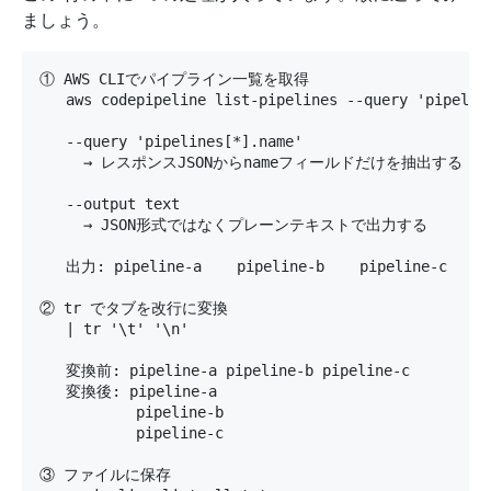
ましょう。
① AWS CLIでパイプライン一覧を取得

   aws codepipeline list-pipelines --query 'pipeline
   --query 'pipelines[*].name'

     → レスポンスJSONからnameフィールドだけを抽出する（JME
   --output text

     → JSON形式ではなくプレーンテキストで出力する

   出力: pipeline-a    pipeline-b    pipeline-c 
② tr でタブを改行に変換

   | tr '\t' '\n'

   変換前: pipeline-a pipeline-b pipeline-c

   変換後: pipeline-a

           pipeline-b

           pipeline-c

③ ファイルに保存
