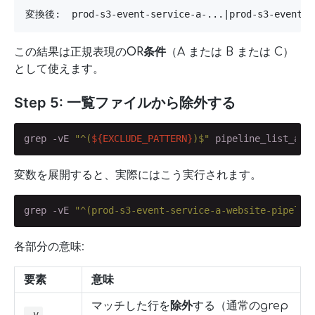
変換後:  prod-s3-event-service-a-...|prod-s3-event-se
この結果は正規表現の
OR条件
（A または B または C）
として使えます。
Step 5: 一覧ファイルから除外する
grep -vE 
"^(
${EXCLUDE_PATTERN}
)$"
 pipeline_list_all
変数を展開すると、実際にはこう実行されます。
grep -vE 
"^(prod-s3-event-service-a-website-pipelin
各部分の意味:
要素
意味
マッチした行を
除外
する（通常のgrep
-v