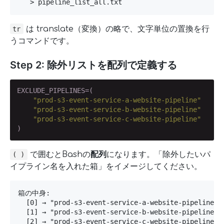
   > pipeline_list_all.txt
は translate（変換）の略で、文字単位の置換を行
tr
うコマンドです。
Step 2: 除外リストを配列で定義する
EXCLUDE_PIPELINES=(

"prod-s3-event-service-a-website-pipeline"
"prod-s3-event-service-b-website-pipeline"
"prod-s3-event-service-c-website-pipeline"
)
で囲むとBashの
配列
になります。「除外したいパ
( )
イプライン名を入れた箱」をイメージしてください。
箱の中身:

  [0] → "prod-s3-event-service-a-website-pipeline"

  [1] → "prod-s3-event-service-b-website-pipeline"

  [2] → "prod-s3-event-service-c-website-pipeline"