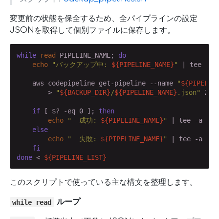
変更前の状態を保全するため、全パイプラインの設定
JSONを取得して個別ファイルに保存します。
while
read
 PIPELINE_NAME; 
do
echo
"バックアップ中: 
${PIPELINE_NAME}
"
 | tee -a 
    aws codepipeline get-pipeline --name 
"
${PIPELIN
        > 
"
${BACKUP_DIR}
/
${PIPELINE_NAME}
.json"
 2>>
if
 [ $? -eq 0 ]; 
then
echo
"  成功: 
${PIPELINE_NAME}
"
 | tee -a 
${L
else
echo
"  失敗: 
${PIPELINE_NAME}
"
 | tee -a 
${L
fi
done
 < 
${PIPELINE_LIST}
このスクリプトで使っている主な構文を整理します。
ループ
while read