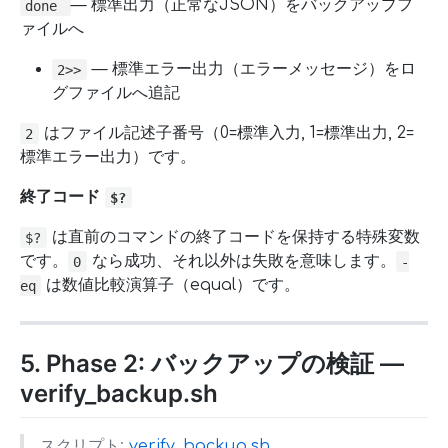
— 標準出力（正常なJSON）をバックアップフ
done
ァイルへ
— 標準エラー出力（エラーメッセージ）をロ
2>>
グファイルへ追記
はファイル記述子番号（0=標準入力, 1=標準出力, 2=
2
標準エラー出力）です。
終了コード
$?
は直前のコマンドの終了コードを保持する特殊変数
$?
です。
なら成功、それ以外は失敗を意味します。
0
-
は数値比較演算子（equal）です。
eq
5. Phase 2: バックアップの検証 —
verify_backup.sh
スクリプト:
verify_backup.sh