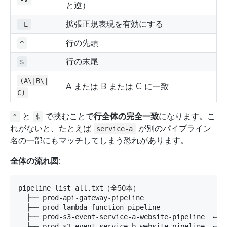
と逆）
拡張正規表現を有効にする
-E
行の先頭
^
行の末尾
$
(A\|B\|
A または B または C に一致
C)
と
で挟むことで
行全体の完全一致
になります。こ
^
$
れがないと、たとえば
が別のパイプライン
service-a
名の一部にもマッチしてしまう恐れがあります。
全体の流れ図:
pipeline_list_all.txt（全50本）

  ├── prod-api-gateway-pipeline

  ├── prod-lambda-function-pipeline

  ├── prod-s3-event-service-a-website-pipeline  ← 除
  ├── prod-s3-event-service-b-website-pipeline  ← 除