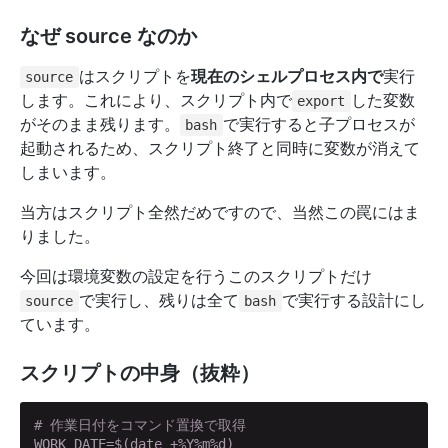
なぜ source なのか
はスクリプトを
現在のシェルプロセス内で
実行
source
します。これにより、スクリプト内で
した変数
export
がそのまま残ります。
で実行すると子プロセスが
bash
起動されるため、スクリプト終了と同時に変数が消えて
しまいます。
当方はスクリプト全然だめですので、当然この罠にはま
りました。
今回は環境変数の設定を行うこのスクリプトだけ
で実行し、残りは全て
で実行する設計にし
source
bash
ています。
スクリプトの中身（抜粋）
# 作業日付をコマンド置換で取得
WORK_DATE=$(date +%Y%m%d)
