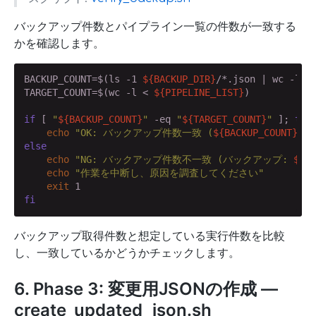
バックアップ件数とパイプライン一覧の件数が一致する
かを確認します。
BACKUP_COUNT=$(ls -1 
${BACKUP_DIR}
/*.json | wc -l)

TARGET_COUNT=$(wc -l < 
${PIPELINE_LIST}
)

if
 [ 
"
${BACKUP_COUNT}
"
 -eq 
"
${TARGET_COUNT}
"
 ]; 
the
echo
"OK: バックアップ件数一致 (
${BACKUP_COUNT}
件)
else
echo
"NG: バックアップ件数不一致 (バックアップ: 
${BA
echo
"作業を中断し、原因を調査してください"
exit
fi
バックアップ取得件数と想定している実行件数を比較
し、一致しているかどうかチェックします。
6. Phase 3: 変更用JSONの作成 —
create_updated_json.sh