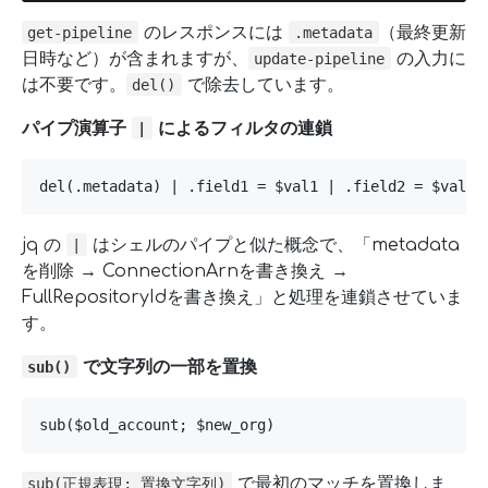
のレスポンスには
（最終更新
get-pipeline
.metadata
日時など）が含まれますが、
の入力に
update-pipeline
は不要です。
で除去しています。
del()
パイプ演算子
によるフィルタの連鎖
|
del(.metadata) | .field1 = $val1 | .field2 = $val2
jq の
はシェルのパイプと似た概念で、「metadata
|
を削除 → ConnectionArnを書き換え →
FullRepositoryIdを書き換え」と処理を連鎖させていま
す。
で文字列の一部を置換
sub()
sub($old_account; $new_org)
で最初のマッチを置換しま
sub(正規表現; 置換文字列)