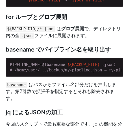
for ループとグロブ展開
は
グロブ展開
で、ディレクトリ
${BACKUP_DIR}/*.json
内の全
ファイルに展開されます。
.json
basename でパイプライン名を取り出す
PIPELINE_NAME=$(basename 
${BACKUP_FILE}
# /home/user/.../backup/my-pipeline.json → my-pipel
はパスからファイル名部分だけを抽出しま
basename
す。第2引数で拡張子を指定するとそれも除去されま
す。
jq によるJSONの加工
今回のスクリプトで最も重要な部分です。jq の機能を分