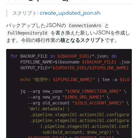
スクリプト:
create_updated_json.sh
バックアップしたJSONの
と
ConnectionArn
を書き換えた新しいJSONを作成し
FullRepositoryId
ます。今回の移行作業の
核となるスクリプト
です。
for
 BACKUP_FILE 
in
${BACKUP_DIR}
/*.json; 
do
    PIPELINE_NAME=$(basename 
${BACKUP_FILE}
 .json)

    OUTPUT_FILE=
"
${UPDATED_DIR}
/
${PIPELINE_NAME}
.js
echo
"処理中: 
${PIPELINE_NAME}
"
 | tee -a 
${LOG_F
    jq --arg new_conn 
"
${NEW_CONNECTION_ARN}
"
 \

       --arg new_org 
"
${NEW_ORG_NAME}
"
 \

       --arg old_account 
"
${OLD_ACCOUNT_NAME}
"
 \

'del(.metadata) |

        .pipeline.stages[0].actions[0].configuration
        .pipeline.stages[0].actions[0].configuration
            (.pipeline.stages[0].actions[0].configur
             sub($old_account; $new_org))'
 \

"
${BACKUP_FILE}
"
 > 
"
${OUTPUT_FILE}
"