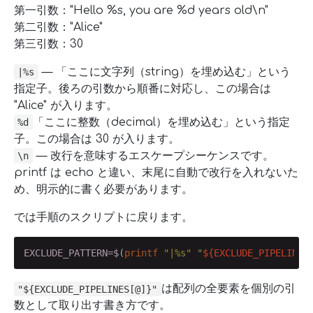
第一引数："Hello %s, you are %d years old\n"
第二引数："Alice"
第三引数：30
— 「ここに文字列（string）を埋め込む」という
|%s
指定子。後ろの引数から順番に対応し、この場合は
"Alice" が入ります。
「ここに整数（decimal）を埋め込む」という指定
%d
子。この場合は 30 が入ります。
— 改行を意味するエスケープシーケンスです。
\n
printf は echo と違い、末尾に自動で改行を入れないた
め、明示的に書く必要があります。
では手順のスクリプトに戻ります。
EXCLUDE_PATTERN=$(
printf
"|%s"
"
${EXCLUDE_PIPELINES
は配列の全要素を個別の引
"${EXCLUDE_PIPELINES[@]}"
数として取り出す書き方です。