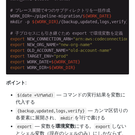
# ブレース展開で4つのサブディレクトリを一括作成
WORK_DIR=~/pipeline-migration/
${WORK_DATE}
mkdir -p 
${WORK_DIR}
/{backup,updated,logs,verify}

# 子プロセスにも引き継ぐため export で環境変数を定義
export
 NEW_CONNECTION_ARN=
"arn:aws:codeconnections:
export
 NEW_ORG_NAME=
"new-org-name"
export
 OLD_ACCOUNT_NAME=
"old-account-name"
export
 TARGET_ENV=
"prod"
export
 WORK_DATE=
${WORK_DATE}
export
 WORK_DIR=
${WORK_DIR}
ポイント:
— コマンドの実行結果を変数に
$(date +%Y%m%d)
代入する
— カンマ区切りの
{backup,updated,logs,verify}
各要素に展開され、
を1行で書ける
mkdir
— 変数を
環境変数
にする。
しない
export
export
とシェル変数（現在のシェルのみ）にしかならず、