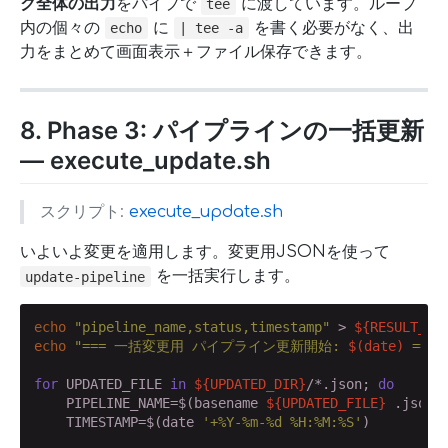
ク全体の出力
をパイプで
に渡しています。ループ
tee
内の個々の
に
を書く必要がなく、出
echo
| tee -a
力をまとめて画面表示＋ファイル保存できます。
8. Phase 3: パイプラインの一括更新
— execute_update.sh
スクリプト:
execute_update.sh
いよいよ変更を適用します。変更用JSONを使って
を一括実行します。
update-pipeline
echo
"pipeline_name,status,timestamp"
 > 
${RESULT_FI
echo
"=== 一括変更用 パイプライン更新開始: 
$(date)
 ==="
for
 UPDATED_FILE 
in
${UPDATED_DIR}
/*.json; 
do
    PIPELINE_NAME=$(basename 
${UPDATED_FILE}
 .json)

    TIMESTAMP=$(date 
'+%Y-%m-%d %H:%M:%S'
)
