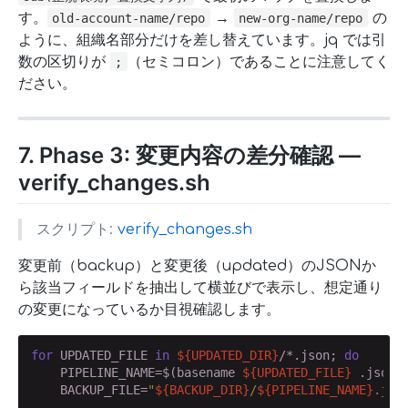
す。
→
の
old-account-name/repo
new-org-name/repo
ように、組織名部分だけを差し替えています。jq では引
数の区切りが
（セミコロン）であることに注意してく
;
ださい。
7. Phase 3: 変更内容の差分確認 —
verify_changes.sh
スクリプト:
verify_changes.sh
変更前（backup）と変更後（updated）のJSONか
ら該当フィールドを抽出して横並びで表示し、想定通り
の変更になっているか目視確認します。
for
 UPDATED_FILE 
in
${UPDATED_DIR}
/*.json; 
do
    PIPELINE_NAME=$(basename 
${UPDATED_FILE}
 .json)

    BACKUP_FILE=
"
${BACKUP_DIR}
/
${PIPELINE_NAME}
.jso