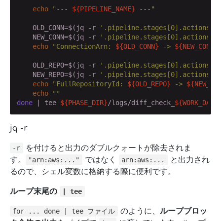
echo
"--- 
${PIPELINE_NAME}
 ---"
    OLD_CONN=$(jq -r 
'.pipeline.stages[0].actions[0
    NEW_CONN=$(jq -r 
'.pipeline.stages[0].actions[0
echo
"ConnectionArn: 
${OLD_CONN}
 -> 
${NEW_CONN}
    OLD_REPO=$(jq -r 
'.pipeline.stages[0].actions[0
    NEW_REPO=$(jq -r 
'.pipeline.stages[0].actions[0
echo
"FullRepositoryId: 
${OLD_REPO}
 -> 
${NEW_RE
echo
""
done
 | tee 
${PHASE_DIR}
/logs/diff_check_
${WORK_DATE
jq -r
を付けると出力のダブルクォートが除去されま
-r
す。
ではなく
と出力され
"arn:aws:..."
arn:aws:...
るので、シェル変数に格納する際に便利です。
ループ末尾の
| tee
のように、
ループブロッ
for ... done | tee ファイル