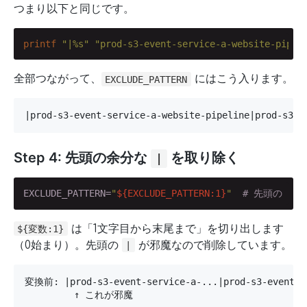
つまり以下と同じです。
printf
"|%s"
"prod-s3-event-service-a-website-pipel
全部つながって、
にはこう入ります。
EXCLUDE_PATTERN
|prod-s3-event-service-a-website-pipeline|prod-s3-e
Step 4: 先頭の余分な
を取り除く
|
EXCLUDE_PATTERN=
"
${EXCLUDE_PATTERN:1}
"
# 先頭の | 
は「1文字目から末尾まで」を切り出します
${変数:1}
（0始まり）。先頭の
が邪魔なので削除しています。
|
変換前: |prod-s3-event-service-a-...|prod-s3-event-se
         ↑ これが邪魔
