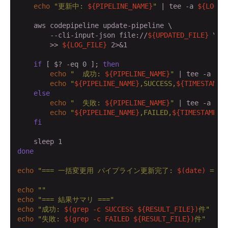
echo
"更新中: 
${PIPELINE_NAME}
"
 | tee -a 
${LOG_F
    aws codepipeline update-pipeline \

        --cli-input-json file://
${UPDATED_FILE}
 \

        >> 
${LOG_FILE}
 2>&1

if
 [ $? -eq 0 ]; 
then
echo
"  成功: 
${PIPELINE_NAME}
"
 | tee -a 
${L
echo
"
${PIPELINE_NAME}
,SUCCESS,
${TIMESTAMP}
else
echo
"  失敗: 
${PIPELINE_NAME}
"
 | tee -a 
${L
echo
"
${PIPELINE_NAME}
,FAILED,
${TIMESTAMP}
"
fi
done
echo
"=== 一括変更用 パイプライン更新完了: 
$(date)
 ==="
echo
""
echo
"=== 結果サマリ ==="
echo
"成功: 
$(grep -c SUCCESS ${RESULT_FILE})
件"
echo
"失敗: 
$(grep -c FAILED ${RESULT_FILE})
件"