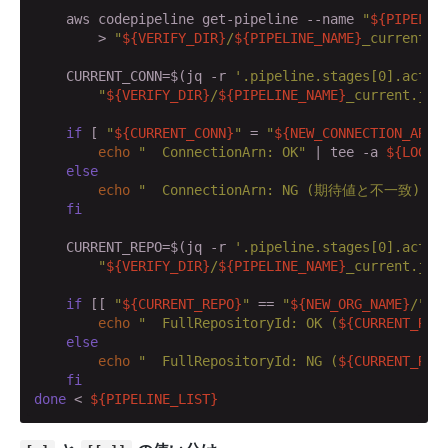
    aws codepipeline get-pipeline --name 
"
${PIPELIN
        > 
"
${VERIFY_DIR}
/
${PIPELINE_NAME}
_current.j
    CURRENT_CONN=$(jq -r 
'.pipeline.stages[0].actio
"
${VERIFY_DIR}
/
${PIPELINE_NAME}
_current.jso
if
 [ 
"
${CURRENT_CONN}
"
 = 
"
${NEW_CONNECTION_ARN}
echo
"  ConnectionArn: OK"
 | tee -a 
${LOG_F
else
echo
"  ConnectionArn: NG (期待値と不一致)"
 |
fi
    CURRENT_REPO=$(jq -r 
'.pipeline.stages[0].actio
"
${VERIFY_DIR}
/
${PIPELINE_NAME}
_current.jso
if
 [[ 
"
${CURRENT_REPO}
"
 == 
"
${NEW_ORG_NAME}
/"
* 
echo
"  FullRepositoryId: OK (
${CURRENT_REP
else
echo
"  FullRepositoryId: NG (
${CURRENT_REP
fi
done
 < 
${PIPELINE_LIST}