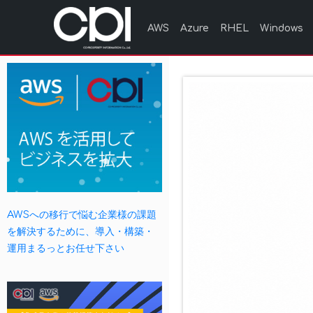
AWS
Azure
RHEL
Windows
AWSへの移行で悩む企業様の課題
を解決するために、導入・構築・
運用まるっとお任せ下さい