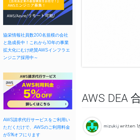
協栄情報社員数200名規模の会社
と急成長中！これから10年の事業
拡大化にむけ絶賛AWSインフラエ
ンジニア採用中～
AWS DEA
AWS請求代行サービスをご利用い
mizuki.j
written 
ただくだけで、AWSのご利用料金
が5%オフにります