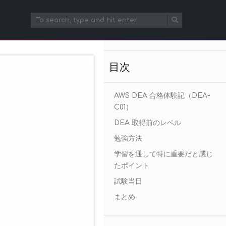
目次
AWS DEA 合格体験記（DEA-
C01）
DEA 取得前のレベル
勉強方法
学習を通して特に重要だと感じ
たポイント
試験当日
まとめ