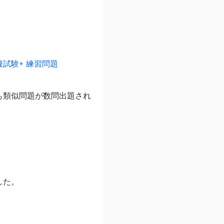
擬試験+ 練習問題
でも類似問題が数問出題され
した。