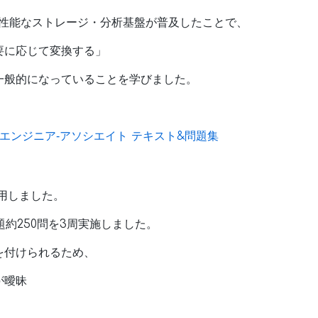
うな高性能なストレージ・分析基盤が普及したことで、
要に応じて変換する」
一般的になっていることを学びました。
タエンジニア‐アソシエイト テキスト&問題集
）
活用しました。
題約250問を3周実施しました。
を付けられるため、
が曖昧