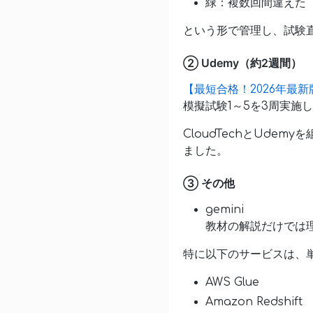
緑：複数回間違えた
という形で管理し、試験
② Udemy（約2週間）
【最短合格！2026年最新
模擬試験1～5を3周実施
CloudTechとUd
ました。
③ その他
gemini
教材の解説だけでは理
特に以下のサービスは、
AWS Glue
Amazon Redshift