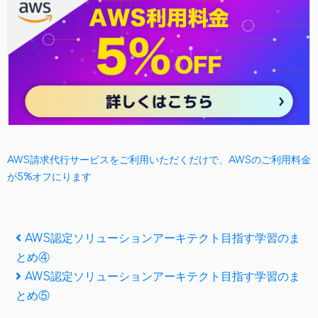
AWS請求代行サービスをご利用いただくだけで、AWSのご利用料金
が5%オフにります
投
Previous
AWS認定ソリューションアーキテクト目指す学習のま
Post
とめ④
稿
Next
AWS認定ソリューションアーキテクト目指す学習のま
ナ
Post
とめ⑤