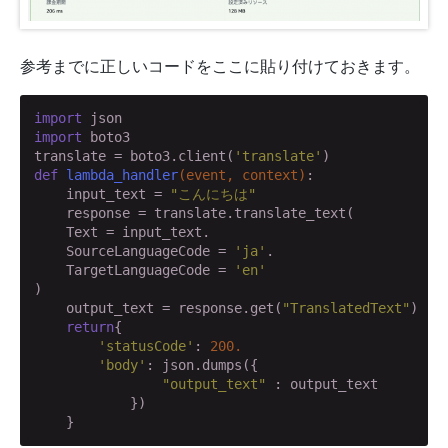
参考までに正しいコードをここに貼り付けておきます。
import
import
 boto3

translate = boto3.client(
'translate'
def
lambda_handler
(event, context)
:
    input_text = 
"こんにちは"
    response = translate.translate_text(

    Text = input_text.

    SourceLanguageCode = 
'ja'
.

    TargetLanguageCode = 
'en'
)

    output_text = response.get(
"TranslatedText"
)

return
{

'statusCode'
: 
200.
'body'
: json.dumps({

"output_text"
 : output_text

            })

    }