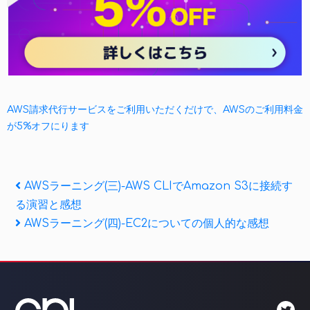
AWS請求代行サービスをご利用いただくだけで、AWSのご利用料金
が5%オフにります
投
Previous
AWSラーニング(三)-AWS CLIでAmazon S3に接続す
Post
る演習と感想
稿
Next
AWSラーニング(四)-EC2についての個人的な感想
ナ
Post
ビ
ゲ