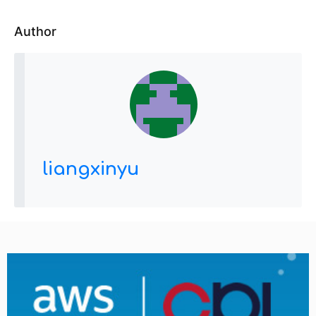
Author
liangxinyu