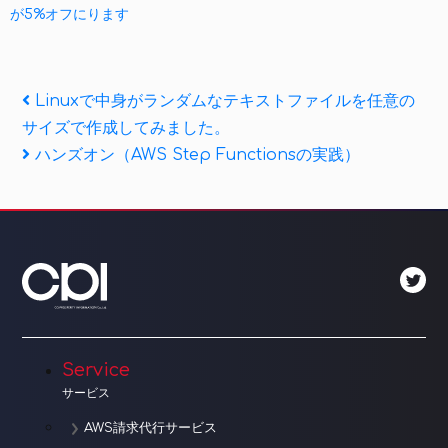
が5%オフにります
投
Previous
Linuxで中身がランダムなテキストファイルを任意の
Post
サイズで作成してみました。
稿
Next
ハンズオン（AWS Step Functionsの実践）
ナ
Post
ビ
ゲ
ー
シ
ョ
Service
サービス
ン
AWS請求代行サービス