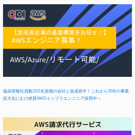
協栄情報社員数200名規模の会社と急成長中！これから10年の事業
拡大化にむけ絶賛AWSインフラエンジニア採用中～