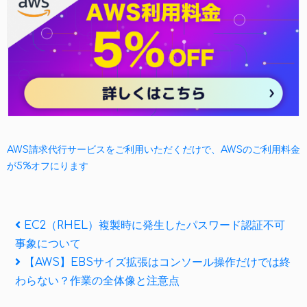
AWS請求代行サービスをご利用いただくだけで、AWSのご利用料金
が5%オフにります
投
Previous
EC2（RHEL）複製時に発生したパスワード認証不可
Post
事象について
稿
Next
【AWS】EBSサイズ拡張はコンソール操作だけでは終
ナ
Post
わらない？作業の全体像と注意点
ビ