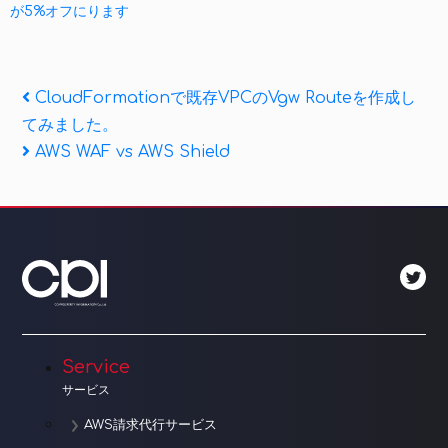
が5%オフにります
投
Previous
CloudFormationで既存VPCのVgw Routeを作成し
Post
てみました。
稿
Next
AWS WAF vs AWS Shield
ナ
Post
ビ
ゲ
ー
シ
ョ
Service
サービス
ン
AWS請求代行サービス