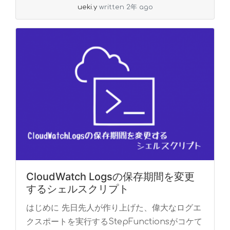
ueki.y
written 2年 ago
CloudWatch Logsの保存期間を変更
するシェルスクリプト
はじめに 先日先人が作り上げた、偉大なログエ
クスポートを実行するStepFunctionsがコケて