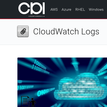
AWS
Azure
RHEL
Windows
CloudWatch Logs