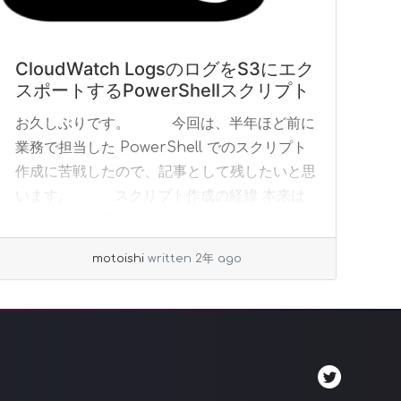
CloudWatch LogsのログをS3にエク
スポートするPowerShellスクリプト
お久しぶりです。 今回は、半年ほど前に
業務で担当した PowerShell でのスクリプト
作成に苦戦したので、記事として残したいと思
います。 スクリプト作成の経緯 本来は
スクリプト作成担当はチーム内のメン... »
read more
motoishi
written 2年 ago