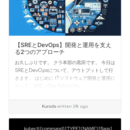
【SREとDevOps】開発と運用を支え
る2つのアプローチ
お久しぶりです。 クラ本部の黒田です。 今日は
SREとDevOpsについて、アウトプットして行
きます。 はじめに ITソフトウェア開発と運用に
おいて、SRE（Site Reliability
Engineering）とD... »
read more
Kuroda
written 2年 ago