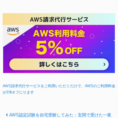
AWS請求代行サービスをご利用いただくだけで、AWSのご利用料金
が5%オフにります
投
Previous
AWS認定試験を自宅受験してみた：玄関で受けた一夜