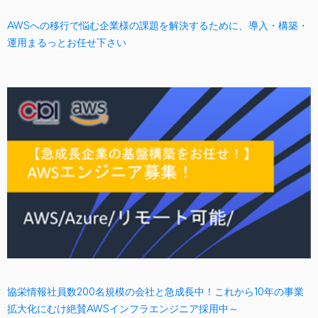
AWSへの移行で悩む企業様の課題を解決するために、導入・構築・
運用まるっとお任せ下さい
協栄情報社員数200名規模の会社と急成長中！これから10年の事業
拡大化にむけ絶賛AWSインフラエンジニア採用中～