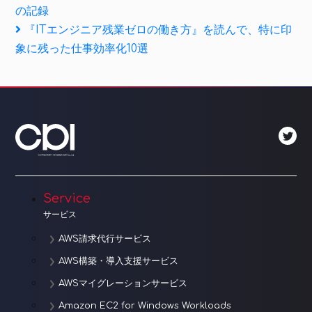
Post
の記録
稿
Next
『ITエンジニア残業ゼロの働き方』を読んで、特に印
ナ
Post
象に残った仕事効率化10選
ビ
ゲ
ー
シ
ョ
Service
ン
サービス
AWS請求代行サービス
AWS構築・導入支援サービス
AWSマイグレーションサービス
Amazon EC2 for Windows Workloads