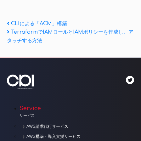
投
Previous
CLIによる「ACM」構築
Post
Next
TerraformでIAMロールとIAMポリシーを作成し、ア
稿
Post
タッチする方法
ナ
ビ
ゲ
ー
シ
ョ
Service
サービス
ン
AWS請求代行サービス
AWS構築・導入支援サービス