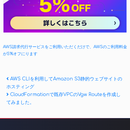
AWS請求代行サービスをご利用いただくだけで、AWSのご利用料金
が5%オフにります
投
Previous
AWS CLIを利用してAmazon S3静的ウェブサイトの
Post
ホスティング
稿
Next
CloudFormationで既存VPCのVgw Routeを作成し
ナ
Post
てみました。
ビ
ゲ