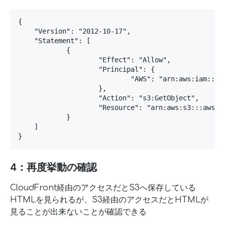
{

    "Version": "2012-10-17",

    "Statement": [

            {

                    "Effect": "Allow",

                    "Principal": {

                            "AWS": "arn:aws:iam::cl
                    },

                    "Action": "s3:GetObject",

                    "Resource": "arn:aws:s3:::aws-le
            }

    ]

}
4：再度挙動の確認
CloudFront経由のアクセスだとS3へ保存している
HTMLを見られるが、S3経由のアクセスだとHTMLが
見ることが出来ないことが確認できる