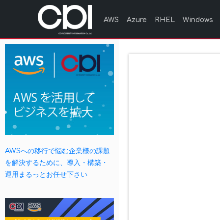
AWS
Azure
RHEL
Windows
AWSへの移行で悩む企業様の課題
を解決するために、導入・構築・
運用まるっとお任せ下さい