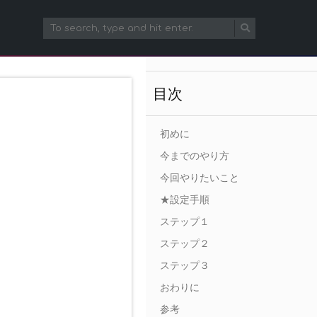
目次
初めに
今までのやり方
今回やりたいこと
★設定手順
ステップ１
ステップ２
ステップ３
おわりに
参考