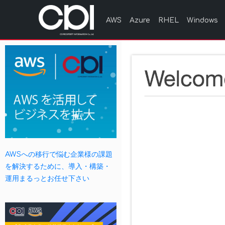
AWS
Azure
RHEL
Windows
AWSへの移行で悩む企業様の課題
を解決するために、導入・構築・
運用まるっとお任せ下さい