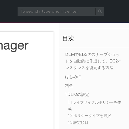
目次
DLMでEBSのスナップショッ
トを自動的に作成して、EC2イ
ンスタンスを復元する方法
はじめに
料金
1.DLMの設定
1.1.ライフサイクルポリシーを作
成
1.2.ポリシータイプを選択
1.3.設定項目