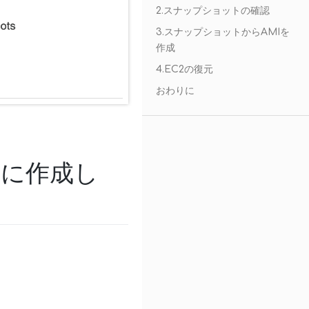
2.スナップショットの確認
3.スナップショットからAMIを
作成
4.EC2の復元
おわりに
的に作成し