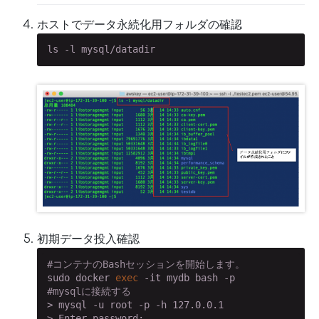
ホストでデータ永続化用フォルダの確認
ls -l mysql/datadir
初期データ投入確認
#コンテナのBashセッションを開始します。
sudo docker 
exec
#mysqlに接続する
> mysql -u root -p -h 127.0.0.1

> Enter password:
