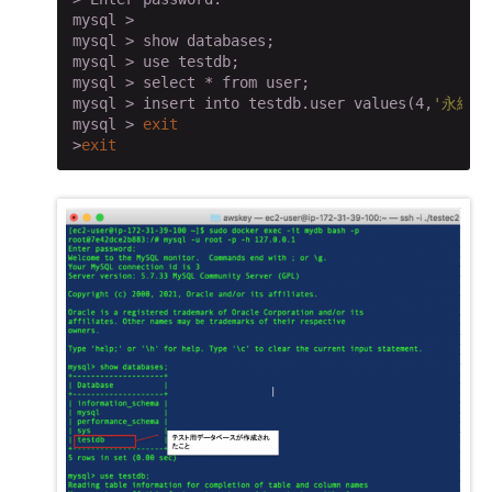
mysql >

mysql > show databases;

mysql > use testdb;

mysql > select * from user;

mysql > insert into testdb.user values(4,
'永続化
mysql > 
exit
>
exit