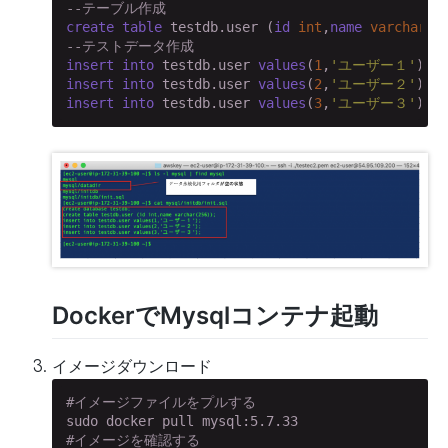
--テーブル作成
create
table
 testdb.user (
id
int
,
name
varchar
(
2
--テストデータ作成
insert
into
 testdb.user 
values
(
1
,
'ユーザー１'
insert
into
 testdb.user 
values
(
2
,
'ユーザー２'
insert
into
 testdb.user 
values
(
3
,
'ユーザー３'
);
DockerでMysqlコンテナ起動
イメージダウンロード
#イメージファイルをプルする
#イメージを確認する