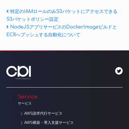
投
Previous
特定のIAMロールのみS3バケットにアクセスできる
Post
S3バケットポリシー設定
稿
Next
NodeJSアプリサービスのDockerImageビルドと
ナ
Post
ECRへプッシュする自動化について
ビ
ゲ
ー
シ
ョ
Service
ン
サービス
AWS請求代行サービス
AWS構築・導入支援サービス