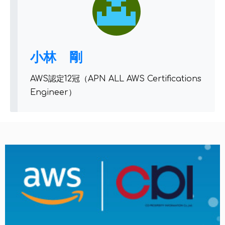
小林 剛
AWS認定12冠（APN ALL AWS Certifications
Engineer）