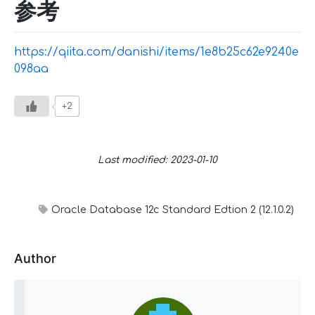
参考
https://qiita.com/danishi/items/1e8b25c62e9240e
098aa
+2
Last modified: 2023-01-10
Oracle Database 12c Standard Edtion 2 (12.1.0.2)
Author