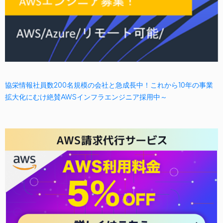
協栄情報社員数200名規模の会社と急成長中！これから10年の事業
拡大化にむけ絶賛AWSインフラエンジニア採用中～