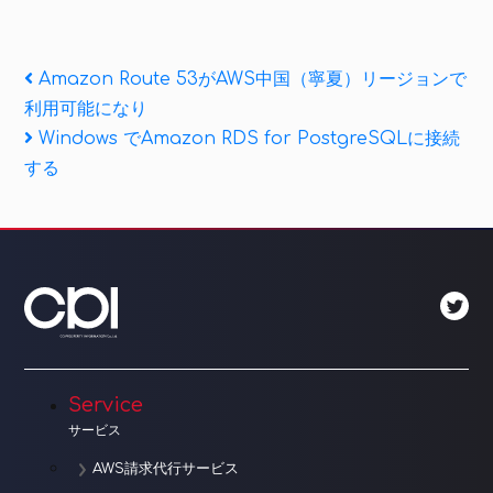
投
Previous
Amazon Route 53がAWS中国（寧夏）リージョンで
Post
利用可能になり
稿
Next
Windows でAmazon RDS for PostgreSQLに接続
ナ
Post
する
ビ
ゲ
ー
シ
ョ
Service
ン
サービス
AWS請求代行サービス