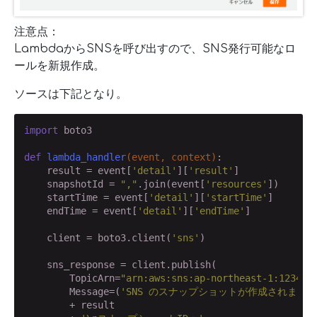
注意点：
LambdaからSNSを呼び出すので、SNS発行可能なロ
ールを新規作成。
ソースは下記となり。
import
 boto3

def
lambda_handler
(event, context)
:
    result = event[
'detail'
][
'result'
]

    snapshotId = 
","
.join(event[
'resources'
])

    startTime = event[
'detail'
][
'startTime'
]

    endTime = event[
'detail'
][
'endTime'
]

    client = boto3.client(
'sns'
)

    sns_response = client.publish(

        TopicArn=
"arn:aws:sns:ap-northeast-1:123456
        Message=(
'SNS のスナップショットが作成されました
        + result
