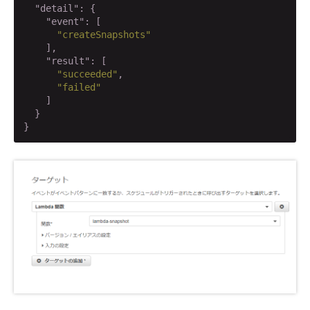
"detail"
: {

"event"
: [

"createSnapshots"
    ],

"result"
: [

"succeeded"
,

"failed"
    ]

  }

}