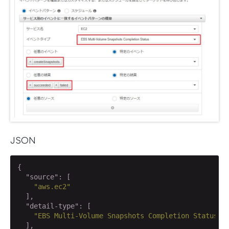
JSON
{

"source"
: [

"aws.ec2"
  ],

"detail-type"
: [

"EBS Multi-Volume Snapshots Completion Status"
  ],
