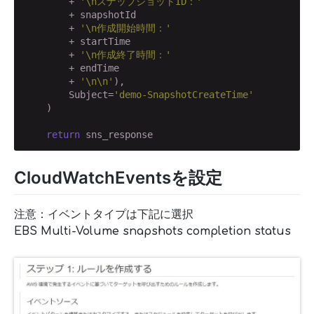
        + 
'\nスナップショットID：'
        + snapshotId

        + 
'\n作成開始時間：'
        + startTime

        + 
'\n作成終了時間：'
        + endTime

        + 
'\n\n'
),

        Subject=
'demo-SnapshotCreateTime'
    )

return
 sns_response
CloudWatchEventsを設定
注意：イベントタイプは下記に選択
EBS Multi-Volume snapshots completion status