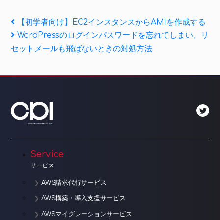
投
Previous
【初学者向け】EC2インスタンスからAMIを作成する
Post
Next
WordPressのログインパスワードを忘れてしまい、リ
稿
Post
セットメールも飛ばないときの対処方法
ナ
ビ
ゲ
ー
シ
ョ
Service
サービス
ン
AWS請求代行サービス
AWS構築・導入支援サービス
AWSマイグレーションサービス