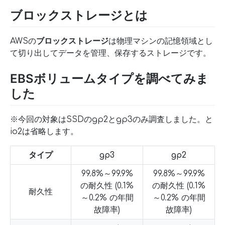
ブロックストレージとは
AWSの
ブロックストレージ
は物理マシンの記憶領域とし
て切り出してデータを管理、保存するストレージです。
EBSボリュームタイプを調べてみま
した
※今回の対象はSSDのgp2とgp3のみ調査しました。と
io2は省略します。
タイプ
gp3
gp2
99.8%～99.9%
99.8%～99.9%
の耐久性 (0.1%
の耐久性 (0.1%
耐久性
～0.2% の年間
～0.2% の年間
故障率)
故障率)