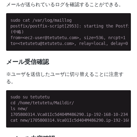
メールが送られているログを確認することができる。
sudo cat /var/log/maillog

postfix/postfix-script[2953]: starting the Postfix m
(中略)

from=<ec2-user@tetutetu.com>, size=536, nrcpt=1 (que
to=<tetutetu@tetutetu.com>, relay=local, delay=0.03
メール受信確認
※ユーザを送信したユーザに切り替えることに注意す
る。
sudo su tetutetu

cd /home/tetutetu/Maildir/

ls new/

1705800314.Vca01Ic5d404M486290.ip-192-168-10-234.ap-
cat new/1705800314.Vca01Ic5d404M486290.ip-192-168-1