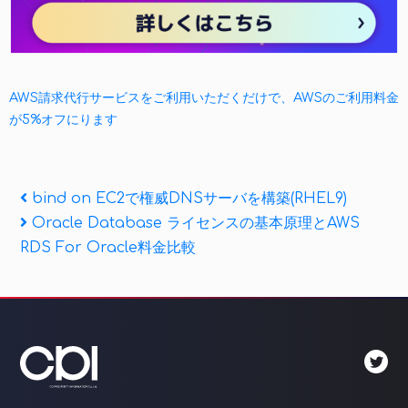
AWS請求代行サービスをご利用いただくだけで、AWSのご利用料金
が5%オフにります
投
Previous
bind on EC2で権威DNSサーバを構築(RHEL9)
Post
Next
Oracle Database ライセンスの基本原理とAWS
稿
Post
RDS For Oracle料金比較
ナ
ビ
ゲ
ー