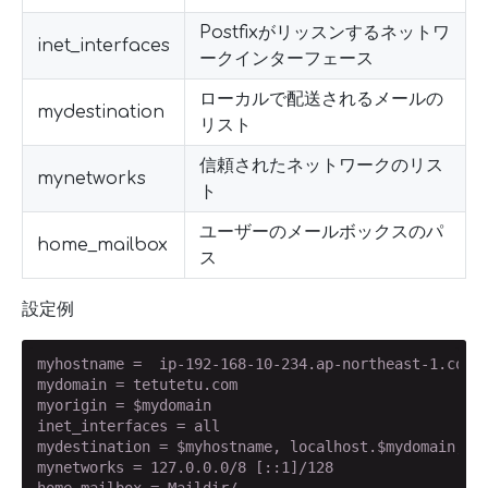
Postfixがリッスンするネットワ
inet_interfaces
ークインターフェース
ローカルで配送されるメールの
mydestination
リスト
信頼されたネットワークのリス
mynetworks
ト
ユーザーのメールボックスのパ
home_mailbox
ス
設定例
myhostname =  ip-192-168-10-234.ap-northeast-1.compu
mydomain = tetutetu.com

myorigin = $mydomain

inet_interfaces = all

mydestination = $myhostname, localhost.$mydomain, lo
mynetworks = 127.0.0.0/8 [::1]/128
