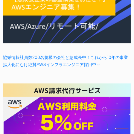
協栄情報社員数200名規模の会社と急成長中！これから10年の事業
拡大化にむけ絶賛AWSインフラエンジニア採用中～