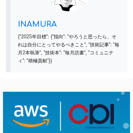
INAMURA
{"2025年目標": {"指向": "やろうと思ったら、そ
れは自分にとってやるべきこと", "技術記事": "毎
月2本執筆", "技術本": "毎月読書", "コミュニテ
ィ": "積極貢献"}}