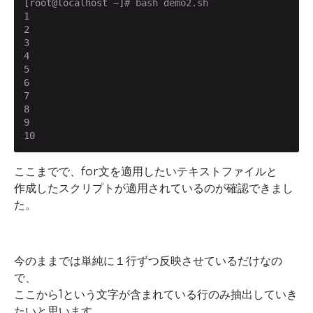
[root@localhost ~]
# bash demo2.sh
1

2

3

4

5

6

7

8

9

10
ここまでで、for文を適用したいテキストファイルと
作成したスクリプトが適用されているのが確認できまし
た。
今のままでは単純に１行ずつ反映させているだけなの
で、
ここから1という文字が含まれている行のみ抽出していき
たいと思います。