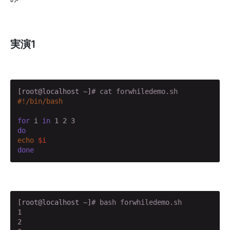
実演1
[root@localhost ~]
# cat forwhiledemo.sh
for
 i 
in
do
echo
$i
done
[root@localhost ~]
# bash forwhiledemo.sh
1

2
