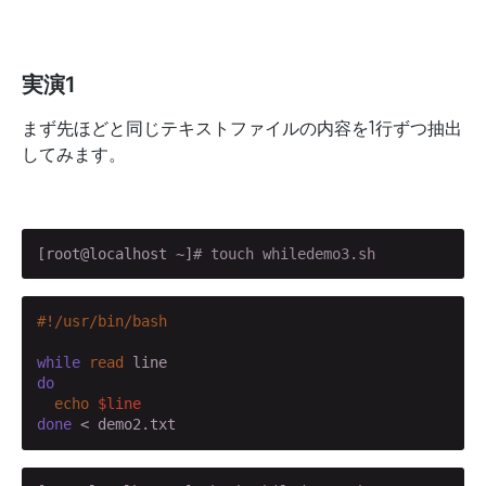
実演1
まず先ほどと同じテキストファイルの内容を1行ずつ抽出
してみます。
[root@localhost ~]
# touch whiledemo3.sh
while
read
do
echo
$line
done
 < demo2.txt