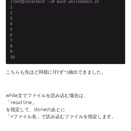
[root@localhost ~]
# bash whiledemo3.sh
1

2

3

4

5

6

7

8

9

10
こちらも先ほど同様に1行ずつ抽出できました。
while文でファイルを読み込む場合は、
「read line」
を指定して、doneのあとに
「>ファイル名」で読み込むファイルを指定します。