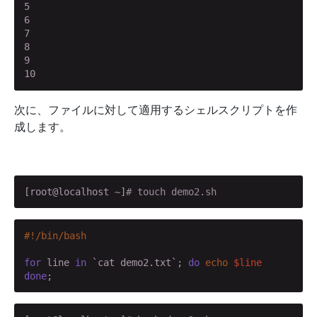
5

6

7

8

9

10
次に、ファイルに対して適用するシェルスクリプトを作
成します。
[root@localhost ~]
# touch demo2.sh
for
 line 
in
 `cat demo2.txt`; 
do
echo
$line
done
;