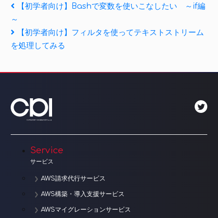
投
Previous
【初学者向け】Bashで変数を使いこなしたい ～if編
Post
～
稿
Next
【初学者向け】フィルタを使ってテキストストリーム
ナ
Post
を処理してみる
ビ
ゲ
ー
シ
ョ
Service
ン
サービス
AWS請求代行サービス
AWS構築・導入支援サービス
AWSマイグレーションサービス