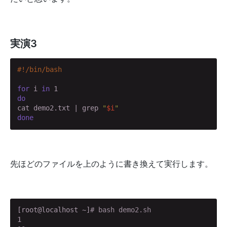
実演3
for
 i 
in
do
cat demo2.txt | grep 
"
$i
"
done
先ほどのファイルを上のように書き換えて実行します。
[root@localhost ~]
# bash demo2.sh
1
