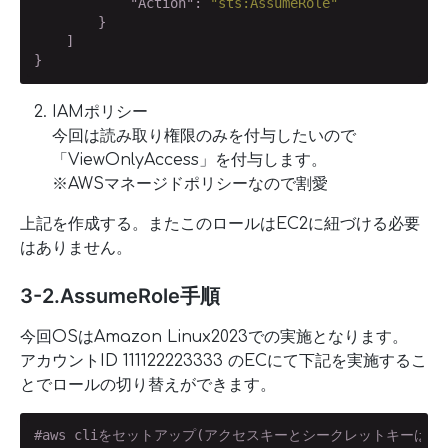
"Action"
: 
"sts:AssumeRole"
        }

    ]

}
IAMポリシー
今回は読み取り権限のみを付与したいので
「ViewOnlyAccess」を付与します。
※AWSマネージドポリシーなので割愛
上記を作成する。またこのロールはEC2に紐づける必要
はありません。
3-2.AssumeRole手順
今回OSはAmazon Linux2023での実施となります。
アカウントID 111122223333 のECにて下記を実施するこ
とでロールの切り替えができます。
#aws cliをセットアップ(アクセスキーとシークレットキーは