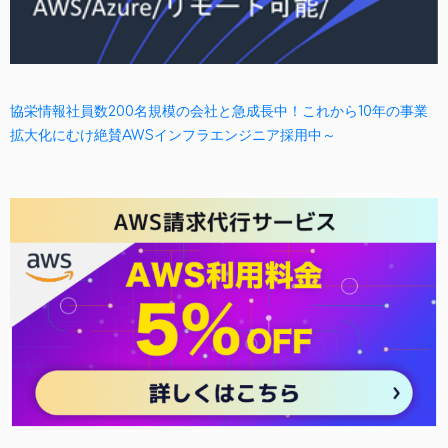
協栄情報社員数200名規模の会社と急成長中！これから10年の事業
拡大化にむけ絶賛AWSインフラエンジニア採用中～