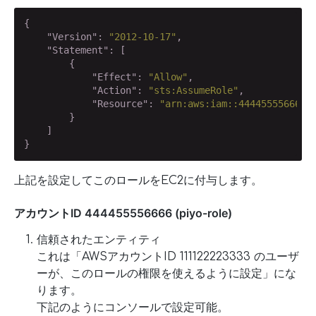
{

"Version"
: 
"2012-10-17"
,

"Statement"
: [

        {

"Effect"
: 
"Allow"
,

"Action"
: 
"sts:AssumeRole"
,

"Resource"
: 
"arn:aws:iam::444455556666:
        }

    ]

}
上記を設定してこのロールをEC2に付与します。
アカウントID 444455556666 (piyo-role)
信頼されたエンティティ
これは「AWSアカウントID 111122223333 のユーザ
ーが、このロールの権限を使えるように設定」にな
ります。
下記のようにコンソールで設定可能。