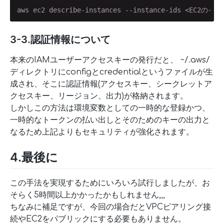
aws ec2 describe-instances --instance-ids <EC2の
3-3.認証情報について
本来のIAMユーザーアクセスキーの発行だと、 ~/.aws/
ディレクトリにconfigとcredentialというファイルが生
成され、そこに認証情報(アクセスキー、シークレットア
クセスキー、リージョン、出力)が格納されます。
しかしこの方法は環境変数としての一時的な登録かつ、
一時的なトークンの払い出しとそのためのキーの出力と
なるため上記よりもセキュリティが強化されます。
4.最後に
この手法を実現するためにいろいろ試行しましたが、お
そらく5時間以上かかったかもしれません,,,
ちなみに補足ですが、今回の場合だとVPCピアリング接
続やEC2をパブリックにする必要もありません。