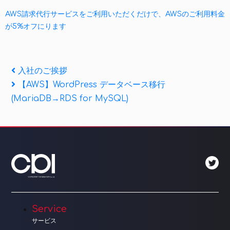
AWS請求代行サービスをご利用いただくだけで、AWSのご利用料金
が5%オフにります
投
Previous
入社のご挨拶
Post
Next
【AWS】WordPress データベース移行
稿
Post
(MariaDB→RDS for MySQL)
ナ
ビ
ゲ
ー
シ
ョ
Service
サービス
ン