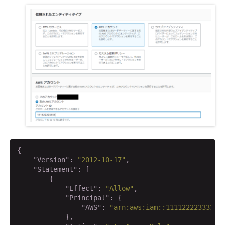
{

"Version"
: 
"2012-10-17"
,

"Statement"
: [

        {

"Effect"
: 
"Allow"
,

"Principal"
: {

"AWS"
: 
"arn:aws:iam::111122223333:r
            },
