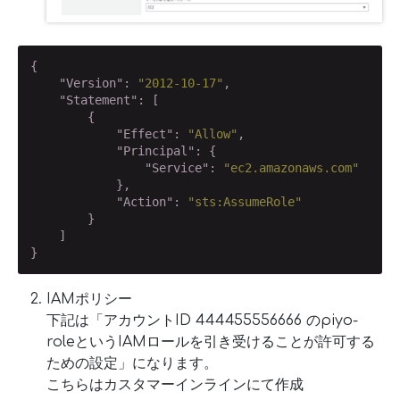
{

"Version"
: 
"2012-10-17"
,

"Statement"
: [

        {

"Effect"
: 
"Allow"
,

"Principal"
: {

"Service"
: 
"ec2.amazonaws.com"
            },

"Action"
: 
"sts:AssumeRole"
        }

    ]

}
IAMポリシー
下記は「アカウントID 444455556666 のpiyo-
roleというIAMロールを引き受けることが許可する
ための設定」になります。
こちらはカスタマーインラインにて作成