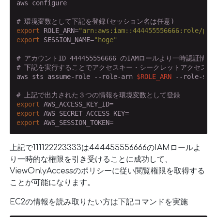
aws configure

# 環境変数として下記を登録(セッション名は任意)
export
 ROLE_ARN=
"arn:aws:iam::444455556666:role/piy
export
 SESSION_NAME=
"hoge"
# アカウントID 444455556666 のIAMロールより一時認証情
# 下記を実行することでアクセスキー・シークレットアクセスキ
aws sts assume-role --role-arn 
$ROLE_ARN
 --role-ses
# 上記で出力された３つの情報を環境変数として登録
export
export
export
 AWS_SESSION_TOKEN=
上記で111122223333は444455556666のIAMロールよ
り一時的な権限を引き受けることに成功して、
ViewOnlyAccessのポリシーに従い閲覧権限を取得する
ことが可能になります。
EC2の情報を読み取りたい方は下記コマンドを実施