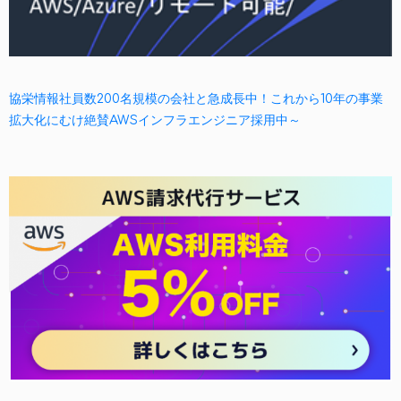
協栄情報社員数200名規模の会社と急成長中！これから10年の事業
拡大化にむけ絶賛AWSインフラエンジニア採用中～