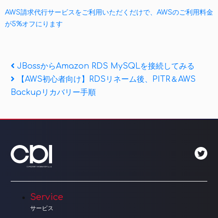
AWS請求代行サービスをご利用いただくだけで、AWSのご利用料金
が5%オフにります
投
Previous
JBossからAmazon RDS MySQLを接続してみる
Post
Next
【AWS初心者向け】RDSリネーム後、PITR＆AWS
稿
Post
Backupリカバリー手順
ナ
ビ
ゲ
ー
シ
ョ
Service
サービス
ン