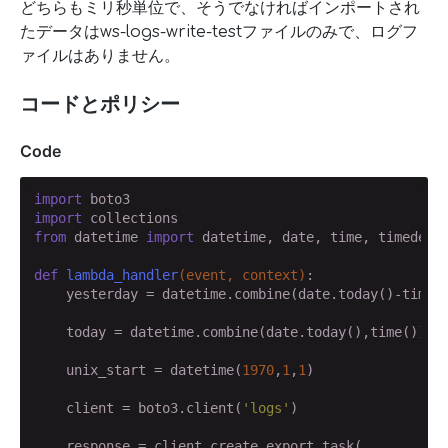
どちらもミリ秒単位で、そうでなければインポートされ
たデータはws-logs-write-testファイルのみで、ログフ
ァイルはありません。
コードとポリシー
Code
import
import
from
 datetime 
import
 datetime, date, time, timedelta
def
lambda_handler
(event, context)
:
    yesterday = datetime.combine(date.today()-timed
    today = datetime.combine(date.today(),time())

    unix_start = datetime(
1970
,
1
,
1
)

    client = boto3.client(
'logs'
)

    response = client.create_export_task(
