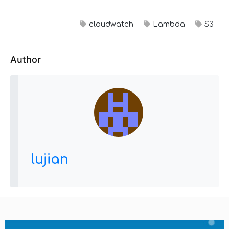
cloudwatch
Lambda
S3
Author
lujian