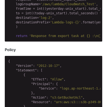
    logGroupName=
'/aws/lambda/CloudWatch_Test'
,

    fromTime = int((yesterday-unix_start).total_sec
    to = int((today-unix_start).total_seconds() * 
1
    destination=
'log-2'
,

    destinationPrefix=
'Lambda-logs-{}'
.format(yeste
    )

return
'Response from export task at {} :\n{}'
.
Policy
{

"Version"
: 
"2012-10-17"
,

"Statement"
: [

        {

"Effect"
: 
"Allow"
,

"Principal"
: {

"Service"
: 
"logs.ap-northeast-1.ama
            },

"Action"
: 
"s3:GetBucketAcl"
,

"Resource"
: 
"arn:aws:s3:::s3b-p349-005-
        },
