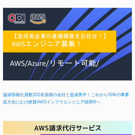
協栄情報社員数200名規模の会社と急成長中！これから10年の事業
拡大化にむけ絶賛AWSインフラエンジニア採用中～