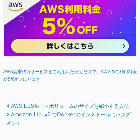
AWS請求代行サービスをご利用いただくだけで、AWSのご利用料金
が5%オフにります
投
Previous
AWS EBSルートボリュームのサイズを縮小する方法
Post
Next
Amazon Linux2 でDockerのインストール（ハンズ
稿
Post
オン）
ナ