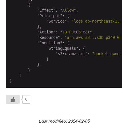
        {

"Effect"
: 
"Allow"
,

"Principal"
: {

"Service"
: 
"logs.ap-northeast-1.ama
            },

"Action"
: 
"s3:PutObject"
,

"Resource"
: 
"arn:aws:s3:::s3b-p349-005-
"Condition"
: {

"StringEquals"
: {

"s3:x-amz-acl"
: 
"bucket-owner-f
                }

            }

        }

    ]

}
0
Last modified: 2024-02-05