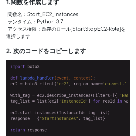
1.関数を作成します
関数名：Start_EC2_Instances
ランタイム：Python 3.7
アクセス権限：既存のロール[StartStopEC2-Role]を
選択します
2. 次のコードをコピーします
import
 boto3

def
lambda_handler
(event, context)
:
ec2 = boto3.client(
'ec2'
, region_name=
'eu-west-1'
)

with_tag = ec2.describe_instances(Filters=[{ 
'Name'
tag_list = list(ec2[
'InstanceId'
] 
for
 resId 
in
 with
ec2.start_instances(InstanceIds=tag_list)

response = {
"StartInstances"
: tag_list}

return
 response