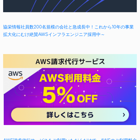
協栄情報社員数200名規模の会社と急成長中！これから10年の事業
拡大化にむけ絶賛AWSインフラエンジニア採用中～