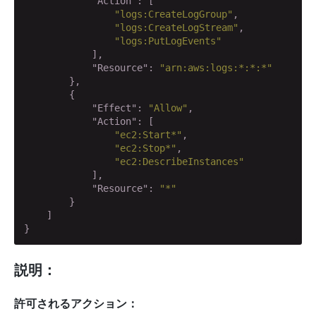
"Action"
: [

"logs:CreateLogGroup"
,

"logs:CreateLogStream"
,

"logs:PutLogEvents"
            ],

"Resource"
: 
"arn:aws:logs:*:*:*"
        },

        {

"Effect"
: 
"Allow"
,

"Action"
: [

"ec2:Start*"
,

"ec2:Stop*"
,

"ec2:DescribeInstances"
            ],

"Resource"
: 
"*"
        }

    ]

}
説明：
許可されるアクション：