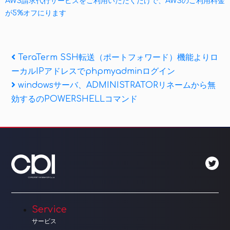
AWS請求代行サービスをご利用いただくだけで、AWSのご利用料金
が5%オフにります
投
Previous
TeraTerm SSH転送（ポートフォワード）機能よりロ
Post
ーカルIPアドレスでphpmyadminログイン
稿
Next
windowsサーバ、ADMINISTRATORリネームから無
ナ
Post
効するのPOWERSHELLコマンド
ビ
ゲ
ー
シ
ョ
Service
ン
サービス