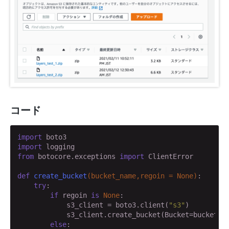
コード
import
import
from
 botocore.exceptions 
import
 ClientError

def
create_bucket
(bucket_name,regoin = None)
:
try
:

if
 regoin 
is
None
:

            s3_client = boto3.client(
"s3"
)

            s3_client.create_bucket(Bucket=bucket_na
else
:
