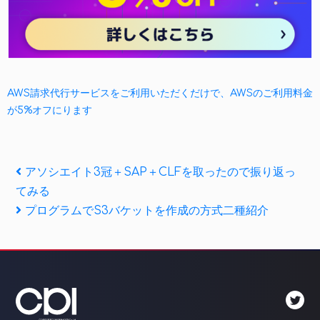
AWS請求代行サービスをご利用いただくだけで、AWSのご利用料金
が5%オフにります
投
Previous
アソシエイト3冠＋SAP＋CLFを取ったので振り返っ
Post
てみる
稿
Next
プログラムでS3バケットを作成の方式二種紹介
ナ
Post
ビ
ゲ
ー