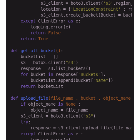
            s3_client = boto3.client(
's3'
,region_nam
            location = {
'LocationConstraint'
 : regoi
            s3_client.create_bucket(Bucket = bucket_
except
 ClientError 
as
 e:

        logging.error(e)

return
False
return
True
def
get_all_bucket
()
:
    bucketList = []

    s3 = boto3.client(
"s3"
)

    response = s3.list_buckets()

for
 bucket 
in
 response[
"Buckets"
]:

        bucketList.append(bucket[
"Name"
])

return
 bucketList

def
upload_file
(file_name , bucket , object_name = 
if
 object_name 
is
None
 :

        object_name = file_name

    s3_client = boto3.client(
"s3"
)

try
:

        response = s3_client.upload_file(file_name ,
except
 ClientError 
as
 e :

        logging.error(e)
