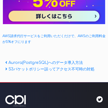
AWS請求代行サービスをご利用いただくだけで、AWSのご利用料金
が5%オフにります
投
Previous
Aurora(PostgreSQL)へのデータ導入方法
Post
Next
S3バケットポリシー誤ってアクセス不可時の対処
稿
Post
ナ
ビ
ゲ