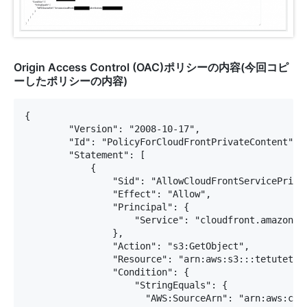
Origin Access Control (OAC)ポリシーの内容(今回コピ
ーしたポリシーの内容)
{

        "Version": "2008-10-17",

        "Id": "PolicyForCloudFrontPrivateContent",

        "Statement": [

            {

                "Sid": "AllowCloudFrontServicePrinci
                "Effect": "Allow",

                "Principal": {

                    "Service": "cloudfront.amazonaws
                },

                "Action": "s3:GetObject",

                "Resource": "arn:aws:s3:::tetutetu-t
                "Condition": {

                    "StringEquals": {

                      "AWS:SourceArn": "arn:aws:clou