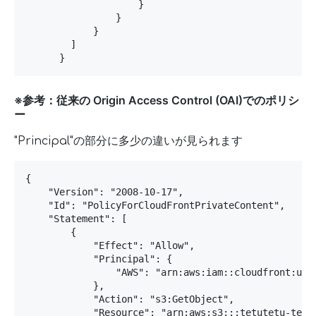
                    }

                }

            }

        ]

      }
※参考：従来の Origin Access Control (OAI)でのポリシ
ー
"Principal"の部分に多少の違いが見られます
{

    "Version": "2008-10-17",

    "Id": "PolicyForCloudFrontPrivateContent",

    "Statement": [

        {

            "Effect": "Allow",

            "Principal": {

                "AWS": "arn:aws:iam::cloudfront:user
            },

            "Action": "s3:GetObject",

            "Resource": "arn:aws:s3:::tetutetu-test/