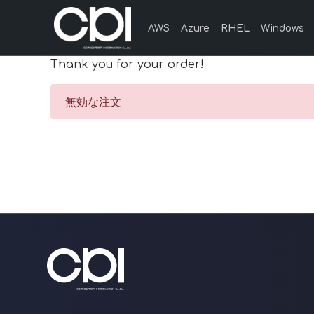
AWS
Azure
RHEL
Windows
Thank you for your order!
無効な注文