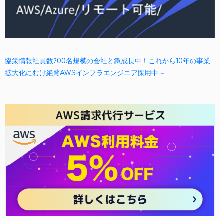
協栄情報社員数200名規模の会社と急成長中！これから10年の事業
拡大化にむけ絶賛AWSインフラエンジニア採用中～