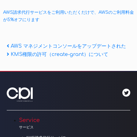
AWS請求代行サービスをご利用いただくだけで、AWSのご利用料金
が5%オフにります
投
Previous
AWS マネジメントコンソールをアップデートされた
Post
Next
KMS権限の許可（create-grant）について
稿
Post
ナ
ビ
ゲ
ー
シ
Service
ョ
サービス