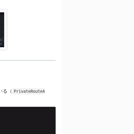
いる（
PrivateRouteA