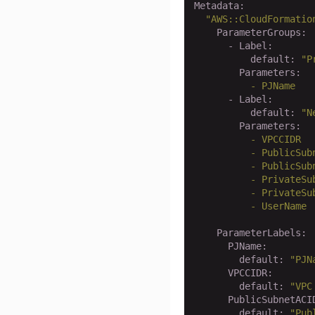
Metadata:
"AWS::CloudFormatio
    ParameterGroups:
      - Label:
          default:
"P
        Parameters:
          -
PJName
      - Label:
          default:
"N
        Parameters:
          -
VPCCIDR
          -
PublicSub
          -
PublicSub
          -
PrivateSu
          -
PrivateSu
          -
UserName
    ParameterLabels:
      PJName:
        default:
"PJN
      VPCCIDR:
        default:
"VPC
      PublicSubnetACI
        default:
"Pub