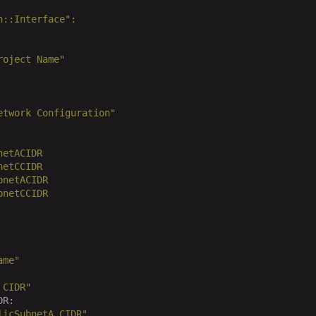
n::Interface"
:
roject Name"
etwork Configuration"
netACIDR
netCCIDR
bnetACIDR
bnetCCIDR
ame"
 CIDR"
DR:
licSubnetA CIDR"