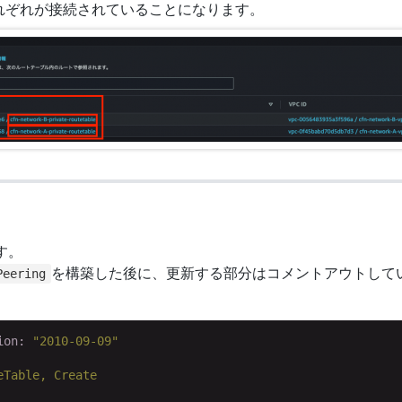
れぞれが接続されていることになります。
す。
を構築した後に、更新する部分はコメントアウトして
Peering
ion:
"2010-09-09"
eTable,
Create