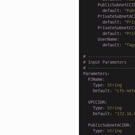
      PublicSubnetCCI
        default:
"Pub
      PrivateSubnetAC
        default:
"Pri
      PrivateSubnetCC
        default:
"Pri
      UserName:
        default:
"Tag
# -------------------
# Input Parameters
# -------------------
Parameters:
  PJName:
    Type:
String
    Default:
"cfn-net
  VPCCIDR:
    Type:
String
    Default:
"172.16.
  PublicSubnetACIDR:
    Type:
String