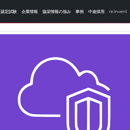
認定試験
企業情報
協栄情報の強み
事例
中途採用
re:Invent