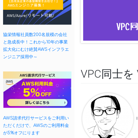
協栄情報社員数200名規模の会社
と急成長中！これから10年の事業
拡大化にむけ絶賛AWSインフラエ
ンジニア採用中～
VPC同士を 
AWS請求代行サービスをご利用い
ただくだけで、AWSのご利用料金
が5%オフにります