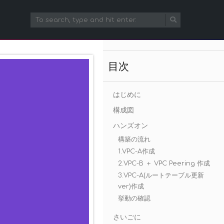
目次
はじめに
構成図
ハンズオン
構築の流れ
1.VPC-A作成
2.VPC-B ＋ VPC Peering 作成
3.VPC-A(ルートテーブル更新
ver)作成
挙動の確認
さいごに