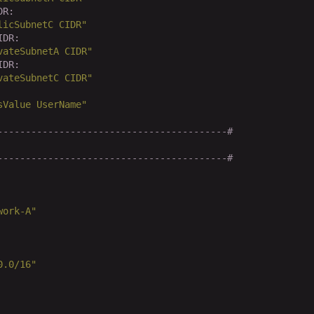
DR:
licSubnetC CIDR"
IDR:
vateSubnetA CIDR"
IDR:
vateSubnetC CIDR"
sValue UserName"
-----------------------------------------#
-----------------------------------------# 
work-A"
0.0/16"