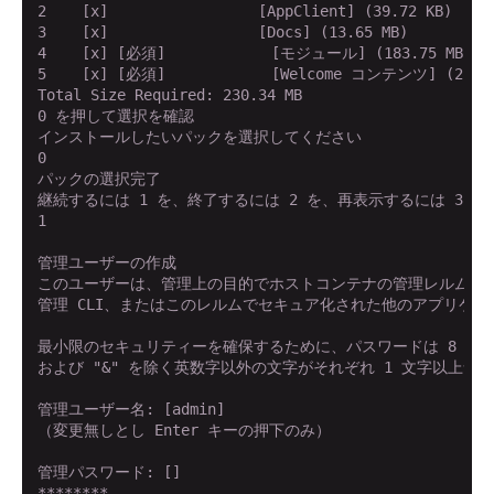
2    [x]                 [AppClient] (39.72 KB)

3    [x]                 [Docs] (13.65 MB)

4    [x] [必須]            [モジュール] (183.75 MB)

5    [x] [必須]            [Welcome コンテンツ] (2.16 
Total Size Required: 230.34 MB

0 を押して選択を確認

インストールしたいパックを選択してください

0

パックの選択完了

継続するには 1 を、終了するには 2 を、再表示するには 3 を
1

管理ユーザーの作成

このユーザーは、管理上の目的でホストコンテナの管理レルムに追
管理 CLI、またはこのレルムでセキュア化された他のアプリケー
最小限のセキュリティーを確保するために、パスワードは 8 文字
および "&" を除く英数字以外の文字がそれぞれ 1 文字以上含
管理ユーザー名: [admin]

（変更無しとし Enter キーの押下のみ）

管理パスワード: []

********
