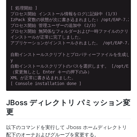
[ 処理開始 ]

プロセス開始 インストール情報をログに記録中 (1/3)

IzPack 変数の状態が次に書き込まれました: /opt/EAP-7.2.0/insta
プロセス開始 管理ユーザーの追加中 (2/3)

プロセス開始 無関係なフォルダーおよび一時ファイルのクリーンアッ
インストールが正常に完了しました。

アプリケーションがインストールされました。 /opt/EAP-7.2.0

自動インストールスクリプトとプロパティーファイルを生成しますか? (
y

自動インストールスクリプトのパスを選択します。 [/opt/EAP-7.2.0
（変更無しとし Enter キーの押下のみ）

XML が正常に書き込まれました。

[ Console installation done ]
JBoss ディレクトリ パミッション変
更
以下のコマンドを実行して Jboss ホームディレクトリ
配下のオーナおよびグループを変更する。