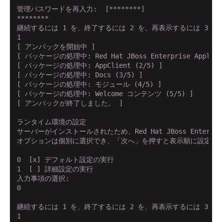
管理パスワードを再入力:  [********]

********

継続するには 1 を、終了するには 2 を、再表示するには 3 を
1

[ アンパックを開始中 ]

[ パッケージの処理中: Red Hat JBoss Enterprise Applicati
[ パッケージの処理中: AppClient (2/5) ]

[ パッケージの処理中: Docs (3/5) ]

[ パッケージの処理中: モジュール (4/5) ]

[ パッケージの処理中: Welcome コンテンツ (5/5) ]

[ アンパックが終了しました。 ]

ランタイム環境の設定

サーバーがインストールされたため、Red Hat JBoss Enterpri
オプションは個別に選択でき、「次へ」を押すと表示順に設定され
0  [x] デフォルト設定の実行

1  [ ] 詳細設定の実行

入力事項の選択:

0

継続するには 1 を、終了するには 2 を、再表示するには 3 を
1
