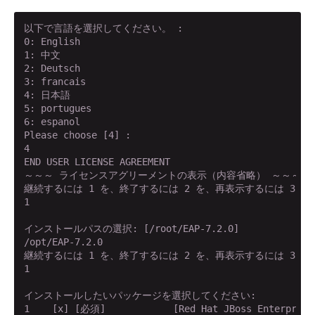
以下で言語を選択してください。 :

0: English

1: 中文

2: Deutsch

3: francais

4: 日本語

5: portugues

6: espanol

Please choose [4] :

4

END USER LICENSE AGREEMENT

～～～ ライセンスアグリーメントの表示（内容省略） ～～～

継続するには 1 を、終了するには 2 を、再表示するには 3 を
1

インストールパスの選択: [/root/EAP-7.2.0]

/opt/EAP-7.2.0

継続するには 1 を、終了するには 2 を、再表示するには 3 を
1

インストールしたいパッケージを選択してください:

1    [x] [必須]            [Red Hat JBoss Enterprise 