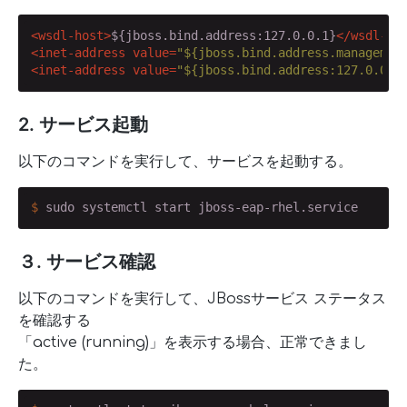
<
wsdl-host
>
${jboss.bind.address:127.0.0.1}
</
wsdl-ho
<
inet-address
value
=
"${jboss.bind.address.managemen
<
inet-address
value
=
"${jboss.bind.address:127.0.0.1
2. サービス起動
以下のコマンドを実行して、サービスを起動する。
$
 sudo systemctl start jboss-eap-rhel.service
３. サービス確認
以下のコマンドを実行して、JBossサービス ステータス
を確認する
「active (running)」を表示する場合、正常できまし
た。