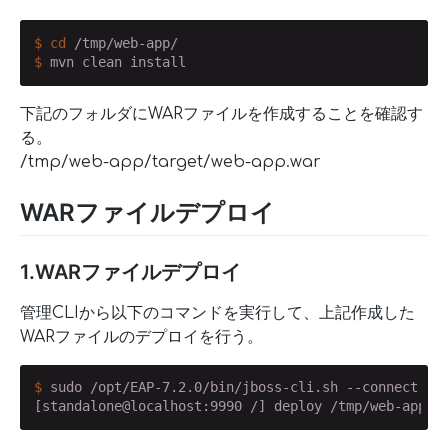
$
cd
 /tmp/web-app/
$
 mvn clean install
下記のフォルダにWARファイルを作成することを確認す
る。
/tmp/web-app/target/web-app.war
WARファイルデプロイ
1.WARファイルデプロイ
管理CLIから以下のコマンドを実行して、上記作成した
WARファイルのデプロイを行う。
$
 sudo /opt/EAP-7.2.0/bin/jboss-cli.sh --connect
[standalone@localhost:9990 /] deploy /tmp/web-app/t