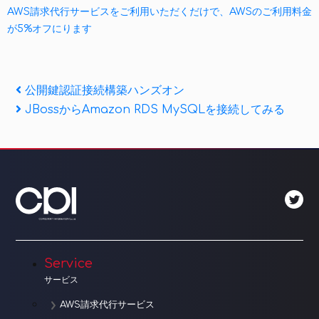
AWS請求代行サービスをご利用いただくだけで、AWSのご利用料金
が5%オフにります
投
Previous
公開鍵認証接続構築ハンズオン
Post
Next
JBossからAmazon RDS MySQLを接続してみる
稿
Post
ナ
ビ
ゲ
ー
シ
Service
ョ
サービス
ン
AWS請求代行サービス