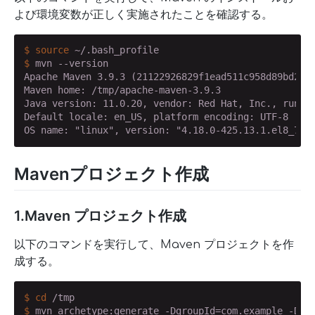
よび環境変数が正しく実施されたことを確認する。
$
source
 ~/.bash_profile
$
 mvn --version
Apache Maven 3.9.3 (21122926829f1ead511c958d89bd2f67
Maven home: /tmp/apache-maven-3.9.3

Java version: 11.0.20, vendor: Red Hat, Inc., runtim
Default locale: en_US, platform encoding: UTF-8

OS name: "linux", version: "4.18.0-425.13.1.el8_7.x
Mavenプロジェクト作成
1.Maven プロジェクト作成
以下のコマンドを実行して、Maven プロジェクトを作
成する。
$
cd
 /tmp
$
 mvn archetype:generate -DgroupId=com.example -Dar