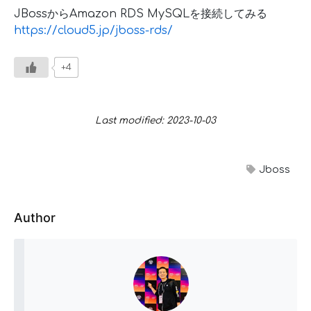
JBossからAmazon RDS MySQLを接続してみる
https://cloud5.jp/jboss-rds/
+4
Last modified: 2023-10-03
Jboss
Author