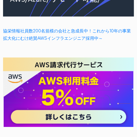
協栄情報社員数200名規模の会社と急成長中！これから10年の事業
拡大化にむけ絶賛AWSインフラエンジニア採用中～