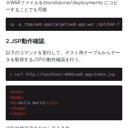
※WARファイルをstandalone/deployments にコピ
ーすることでも可能
cp -p /tmp/web-app/target/web-app.war /opt/EAP-7.2.
2.JSP動作確認
以下のコマンドを実行して、テスト用テーブルからデー
タを取得するJSPの動作確認を行う。
$
 curl http://localhost:8080/web-app/index.jsp
<
html
>
<
body
>
<
h2
>
Hello World!
</
h2
>
</
body
>
</
html
>