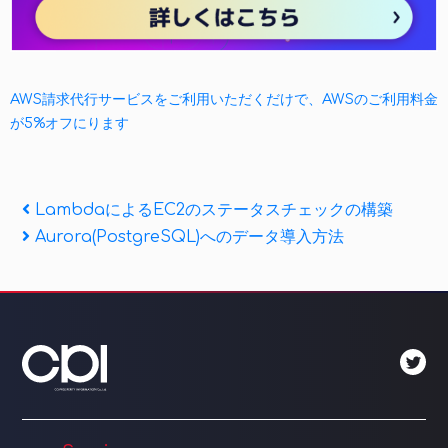
AWS請求代行サービスをご利用いただくだけで、AWSのご利用料金
が5%オフにります
投
Previous
LambdaによるEC2のステータスチェックの構築
Post
Next
Aurora(PostgreSQL)へのデータ導入方法
稿
Post
ナ
ビ
ゲ
ー
シ