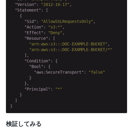
"Version"
: 
"2012-10-17"
,

"Statement"
: [

    {

"Sid"
: 
"AllowSSLRequestsOnly"
,

"Action"
: 
"s3:*"
,

"Effect"
: 
"Deny"
,

"Resource"
: [

"arn:aws:s3:::DOC-EXAMPLE-BUCKET"
,

"arn:aws:s3:::DOC-EXAMPLE-BUCKET/*"
      ],

"Condition"
: {

"Bool"
: {

"aws:SecureTransport"
: 
"false"
        }

      },

"Principal"
: 
"*"
    }

  ]

}
検証してみる