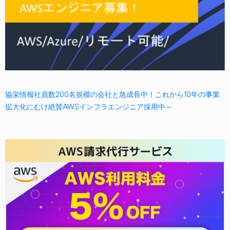
協栄情報社員数200名規模の会社と急成長中！これから10年の事業
拡大化にむけ絶賛AWSインフラエンジニア採用中～