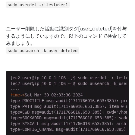
sudo userdel -r testuser1
ユーザー削除した活動に識別タグ[user_deleted]を付与
するようにしていますので、以下のコマンドで検索して
みましょう。
sudo ausearch -k user_deleted
[ec2-user@ip-10-0-1-106 ~]$ sudo userdel -r testuser
[ec2-user@ip-10-0-1-106 ~]$ sudo ausearch -k user_de
time->
Sat Mar 30 02:33:36 2024
type=PROCTITLE msg=audit(1711766016.653:385): procti
type=PATH msg=audit(1711766016.653:385): item=0 name
type=CWD msg=audit(1711766016.653:385): cwd="/home/e
type=SOCKADDR msg=audit(1711766016.653:385): saddr=1
type=SYSCALL msg=audit(1711766016.653:385): arch=c0
type=CONFIG_CHANGE msg=audit(1711766016.653:385): au