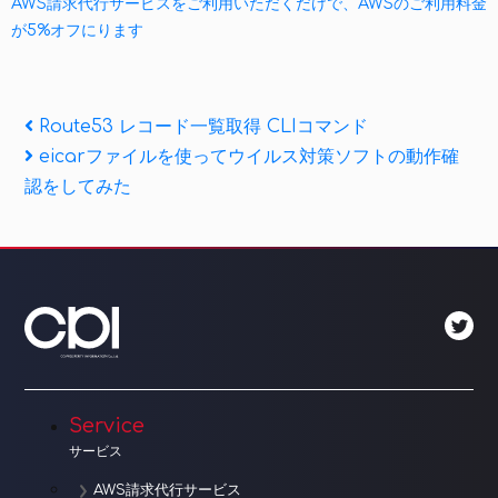
AWS請求代行サービスをご利用いただくだけで、AWSのご利用料金
が5%オフにります
投
Previous
Route53 レコード一覧取得 CLIコマンド
Post
Next
eicarファイルを使ってウイルス対策ソフトの動作確
稿
Post
認をしてみた
ナ
ビ
ゲ
ー
シ
ョ
Service
サービス
ン
AWS請求代行サービス