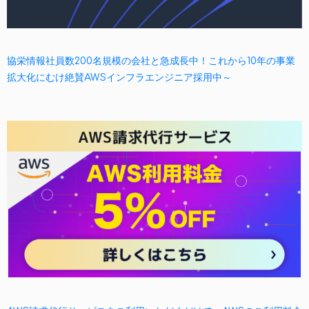
協栄情報社員数200名規模の会社と急成長中！これから10年の事業
拡大化にむけ絶賛AWSインフラエンジニア採用中～