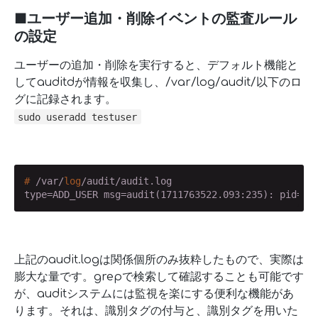
■ユーザー追加・削除イベントの監査ルール
の設定
ユーザーの追加・削除を実行すると、デフォルト機能と
してauditdが情報を収集し、/var/log/audit/以下のロ
グに記録されます。
sudo useradd testuser
#
 /var/
log
/audit/audit.log
type=ADD_USER msg=audit(1711763522.093:235): pid=43
上記のaudit.logは関係個所のみ抜粋したもので、実際は
膨大な量です。grepで検索して確認することも可能です
が、auditシステムには監視を楽にする便利な機能があ
ります。それは、識別タグの付与と、識別タグを用いた