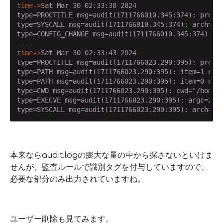
time->
Sat Mar 30 02:33:30 2024
type=PROCTITLE msg=audit(1711766010.345:374): procti
type=SYSCALL msg=audit(1711766010.345:374): arch=c0
type=CONFIG_CHANGE msg=audit(1711766010.345:374): au
time->
Sat Mar 30 02:33:43 2024
type=PROCTITLE msg=audit(1711766023.290:395): procti
type=PATH msg=audit(1711766023.290:395): item=1 name
type=PATH msg=audit(1711766023.290:395): item=0 name
type=CWD msg=audit(1711766023.290:395): cwd="/home/e
type=EXECVE msg=audit(1711766023.290:395): argc=2 a0
type=SYSCALL msg=audit(1711766023.290:395): arch=c0
本来ならaudit.logの膨大な量の中から探さないといけま
せんが、監査ルールで識別タグを付与していますので、
必要な部分のみ出力されていますね。
ユーザー削除も見てみます。