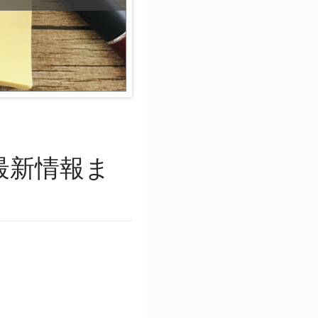
最新情報ま
。