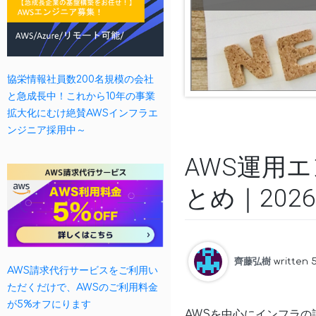
協栄情報社員数200名規模の会社
と急成長中！これから10年の事業
拡大化にむけ絶賛AWSインフラエ
ンジニア採用中～
AWS運用
とめ｜202
齊藤弘樹
written
AWS請求代行サービスをご利用い
ただくだけで、AWSのご利用料金
が5%オフにります
AWSを中心にインフラ