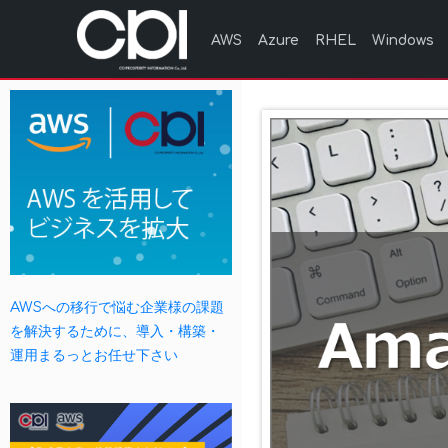
AWS
Azure
RHEL
Windows
AWSへの移行で悩む企業様の課題
を解決するために、導入・構築・
運用まるっとお任せ下さい