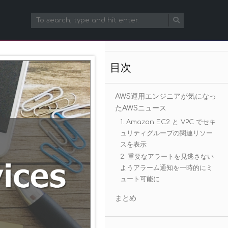
目次
AWS運用エンジニアが気になっ
たAWSニュース
1. Amazon EC2 と VPC でセキ
ュリティグループの関連リソー
スを表示
2. 重要なアラートを見逃さない
ようアラーム通知を一時的にミ
ュート可能に
まとめ