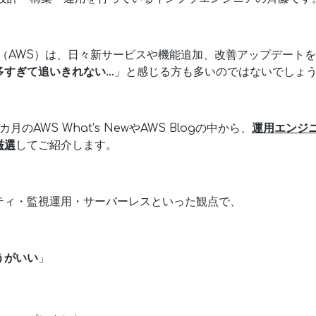
rvices（AWS）は、日々新サービスや機能追加、改善アップデー
多すぎて追いきれない…
」と感じる方も多いのではないでしょ
のAWS What’s NewやAWS Blogの中から、
運用エンジ
厳選
してご紹介します。
ティ・監視運用・サーバーレスといった観点で、
うがいい
」