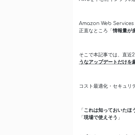
Amazon Web Se
正直なところ「
情報量が
そこで本記事では、直近2カ月
うなアップデートだけを
コスト最適化・セキュリ
「
これは知っておいたほ
「
現場で使えそう
」