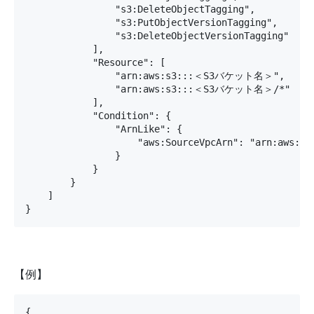
                "s3:DeleteObjectTagging",

                "s3:PutObjectVersionTagging",

                "s3:DeleteObjectVersionTagging"

            ],

            "Resource": [

                "arn:aws:s3:::＜S3バケット名＞",

                "arn:aws:s3:::＜S3バケット名＞/*"

            ],

            "Condition": {

                "ArnLike": {

                    "aws:SourceVpcArn": "arn:aws:ec
                }

            }

        }

    ]

}
【例】
{
