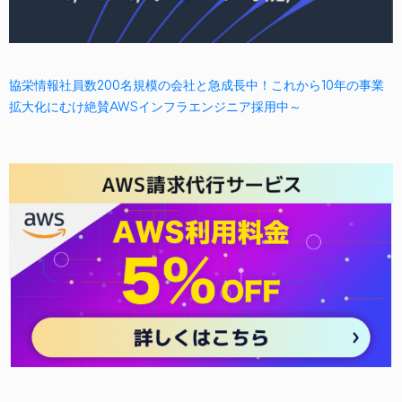
協栄情報社員数200名規模の会社と急成長中！これから10年の事業
拡大化にむけ絶賛AWSインフラエンジニア採用中～