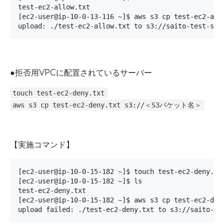
test-ec2-allow.txt

[ec2-user@ip-10-0-13-116 ~]$ aws s3 cp test-ec2-allo
upload: ./test-ec2-allow.txt to s3://saito-test-s3b
●拒否用VPCに配置されているサーバー
touch test-ec2-deny.txt
aws s3 cp test-ec2-deny.txt s3://＜S3バケット名＞
【実施コマンド】
[ec2-user@ip-10-0-15-182 ~]$ touch test-ec2-deny.txt
[ec2-user@ip-10-0-15-182 ~]$ ls

test-ec2-deny.txt

[ec2-user@ip-10-0-15-182 ~]$ aws s3 cp test-ec2-deny
upload failed: ./test-ec2-deny.txt to s3://saito-te