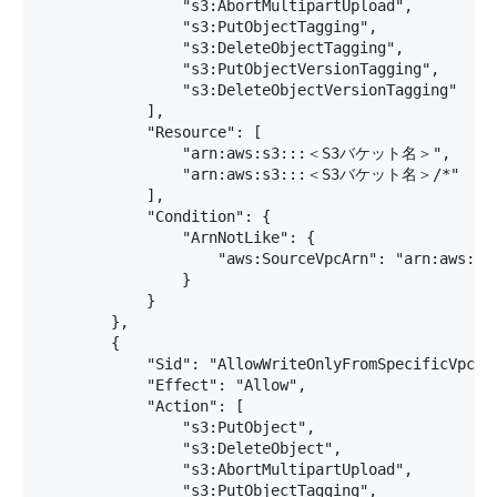
                "s3:AbortMultipartUpload",

                "s3:PutObjectTagging",

                "s3:DeleteObjectTagging",

                "s3:PutObjectVersionTagging",

                "s3:DeleteObjectVersionTagging"

            ],

            "Resource": [

                "arn:aws:s3:::＜S3バケット名＞",

                "arn:aws:s3:::＜S3バケット名＞/*"

            ],

            "Condition": {

                "ArnNotLike": {

                    "aws:SourceVpcArn": "arn:aws:ec
                }

            }

        },

        {

            "Sid": "AllowWriteOnlyFromSpecificVpcArn
            "Effect": "Allow",

            "Action": [

                "s3:PutObject",

                "s3:DeleteObject",

                "s3:AbortMultipartUpload",

                "s3:PutObjectTagging",
