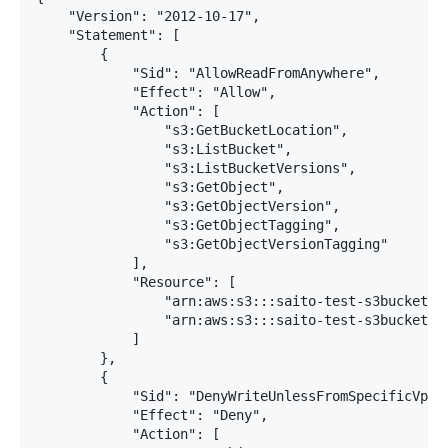
    "Version": "2012-10-17",

    "Statement": [

        {

            "Sid": "AllowReadFromAnywhere",

            "Effect": "Allow",

            "Action": [

                "s3:GetBucketLocation",

                "s3:ListBucket",

                "s3:ListBucketVersions",

                "s3:GetObject",

                "s3:GetObjectVersion",

                "s3:GetObjectTagging",

                "s3:GetObjectVersionTagging"

            ],

            "Resource": [

                "arn:aws:s3:::saito-test-s3bucket",

                "arn:aws:s3:::saito-test-s3bucket/*"
            ]

        },

        {

            "Sid": "DenyWriteUnlessFromSpecificVpcAr
            "Effect": "Deny",

            "Action": [
