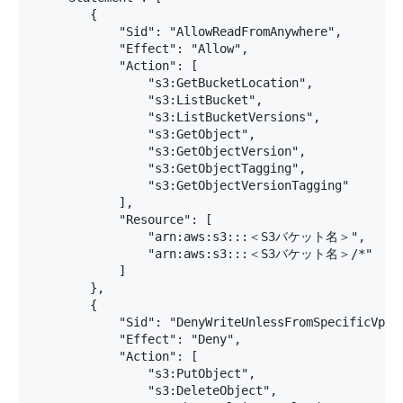
        {

            "Sid": "AllowReadFromAnywhere",

            "Effect": "Allow",

            "Action": [

                "s3:GetBucketLocation",

                "s3:ListBucket",

                "s3:ListBucketVersions",

                "s3:GetObject",

                "s3:GetObjectVersion",

                "s3:GetObjectTagging",

                "s3:GetObjectVersionTagging"

            ],

            "Resource": [

                "arn:aws:s3:::＜S3バケット名＞",

                "arn:aws:s3:::＜S3バケット名＞/*"

            ]

        },

        {

            "Sid": "DenyWriteUnlessFromSpecificVpcAr
            "Effect": "Deny",

            "Action": [

                "s3:PutObject",

                "s3:DeleteObject",
