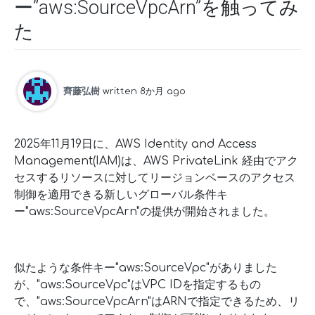
ー”aws:SourceVpcArn”を触ってみ
た
齊藤弘樹
written 8か月 ago
2025年11月19日に、AWS Identity and Access
Management(IAM)は、AWS PrivateLink 経由でアク
セスするリソースに対してリージョンベースのアクセス
制御を適用できる新しいグローバル条件キ
ー"aws:SourceVpcArn"の提供が開始されました。
似たような条件キー"aws:SourceVpc"がありました
が、"aws:SourceVpc"はVPC IDを指定するもの
で、"aws:SourceVpcArn"はARNで指定できるため、リ