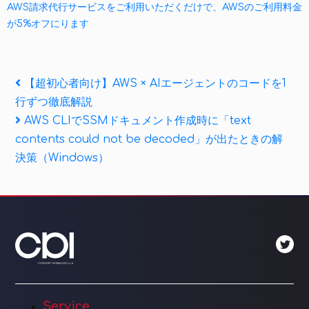
AWS請求代行サービスをご利用いただくだけで、AWSのご利用料金
が5%オフにります
投
Previous
【超初心者向け】AWS × AIエージェントのコードを1
Post
行ずつ徹底解説
稿
Next
AWS CLIでSSMドキュメント作成時に「text
ナ
Post
contents could not be decoded」が出たときの解
ビ
決策（Windows）
ゲ
ー
シ
ョ
ン
Service