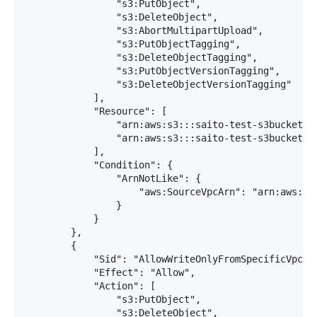
                "s3:PutObject",

                "s3:DeleteObject",

                "s3:AbortMultipartUpload",

                "s3:PutObjectTagging",

                "s3:DeleteObjectTagging",

                "s3:PutObjectVersionTagging",

                "s3:DeleteObjectVersionTagging"

            ],

            "Resource": [

                "arn:aws:s3:::saito-test-s3bucket",

                "arn:aws:s3:::saito-test-s3bucket/*"
            ],

            "Condition": {

                "ArnNotLike": {

                    "aws:SourceVpcArn": "arn:aws:ec2
                }

            }

        },

        {

            "Sid": "AllowWriteOnlyFromSpecificVpcArn
            "Effect": "Allow",

            "Action": [

                "s3:PutObject",

                "s3:DeleteObject",
