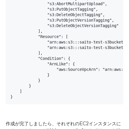
                "s3:AbortMultipartUpload",

                "s3:PutObjectTagging",

                "s3:DeleteObjectTagging",

                "s3:PutObjectVersionTagging",

                "s3:DeleteObjectVersionTagging"

            ],

            "Resource": [

                "arn:aws:s3:::saito-test-s3bucket",

                "arn:aws:s3:::saito-test-s3bucket/*"
            ],

            "Condition": {

                "ArnLike": {

                    "aws:SourceVpcArn": "arn:aws:ec2
                }

            }

        }

    ]

}
作成が完了しましたら、それぞれのEC2インスタンスに