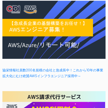
協栄情報社員数200名規模の会社と急成長中！これから10年の事業
拡大化にむけ絶賛AWSインフラエンジニア採用中～