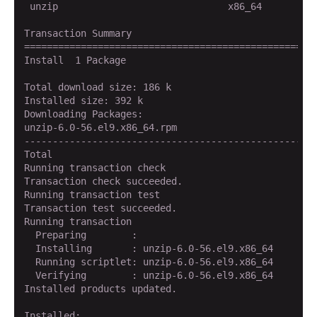
 unzip                              x86_64          
Transaction Summary

====================================================
Install  1 Package

Total download size: 186 k

Installed size: 392 k

Downloading Packages:

unzip-6.0-56.el9.x86_64.rpm                         
----------------------------------------------------
Total                                               
Running transaction check

Transaction check succeeded.

Running transaction test

Transaction test succeeded.

Running transaction

  Preparing        :                                
  Installing       : unzip-6.0-56.el9.x86_64        
  Running scriptlet: unzip-6.0-56.el9.x86_64        
  Verifying        : unzip-6.0-56.el9.x86_64        
Installed products updated.

Installed:
