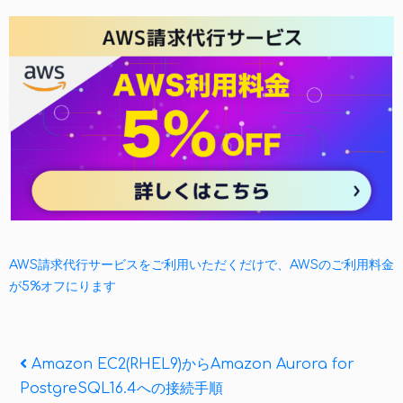
AWS請求代行サービスをご利用いただくだけで、AWSのご利用料金
が5%オフにります
投
Previous
Amazon EC2(RHEL9)からAmazon Aurora for
Post
PostgreSQL16.4への接続手順
稿