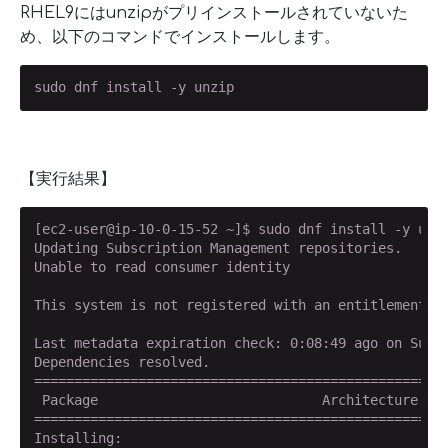
RHEL9にはunzipがプリインストールされていないた
め、以下のコマンドでインストールします。
sudo dnf install -y unzip
【実行結果】
[ec2-user@ip-10-0-15-52 ~]$ sudo dnf install -y unzi
Updating Subscription Management repositories.

Unable to read consumer identity

This system is not registered with an entitlement se
Last metadata expiration check: 0:08:49 ago on Sun 0
Dependencies resolved.

====================================================
 Package                            Architecture    
====================================================
Installing:
