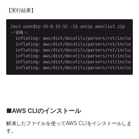
【実行結果】
[ec2-user@ip-10-0-15-52 ~]$ unzip awscliv2.zip

＜省略＞

  inflating: aws/dist/docutils/parsers/rst/include/i
  inflating: aws/dist/docutils/parsers/rst/include/m
  inflating: aws/dist/docutils/parsers/rst/include/i
  inflating: aws/dist/docutils/parsers/rst/include/i
  inflating: aws/dist/docutils/parsers/rst/include/i
  inflating: aws/dist/docutils/parsers/rst/include/
■AWS CLIのインストール
解凍したファイルを使ってAWS CLIをインストールしま
す。