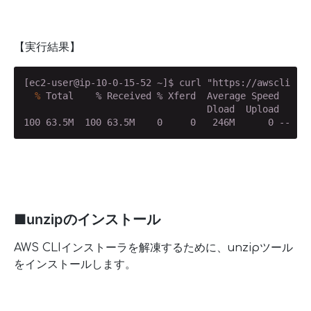
【実行結果】
  %
 Total    % Received % Xferd  Average Speed   Ti
                                 Dload  Upload   Tot
100 63.5M  100 63.5M    0     0   246M      0 --:--
■unzipのインストール
AWS CLIインストーラを解凍するために、unzipツール
をインストールします。